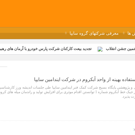
 ها
معرفی شرکتهای گروه سایپا
تمین جشن انقلاب
تجدید بیعت کارکنان شرکت پارس خودرو با آرمان های رهبر 
گزار شد
مراسم عزاداری و ذکرمصیبت سالروز شهادت امام محمدتقی(ع) در 
رفه‌ای؛ بازدید دانش‌آموزان از خطوط تولید مگاموتور
مراسم بزرگداشت سالر
ازخانه فاطمیه مگاموتور
تیم شهدای مگاموتور در بزرگترین مسابقات گل ک
فاده بهینه از واحد آبکروم در شرکت ایندامین سایپا
 و پژوهشی پایگاه بسیج شرکت کمک فنر ایندامین سایپا طی جلسات اندیشه ورز کارشناسی
با بررسی تغییر در چیدمان میله در جیک خط آبکروم شماره 1 توانستن اقدام موثری برای افزایش تولید و راندمان میله های کرو
 پذیرد.
: