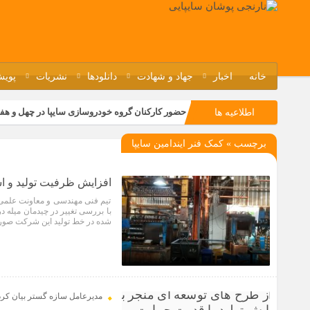
خانه
اخبار
جهاد و شهادت
دانلودها
نشریات
پویش
حضور کارکنان گروه خودروسازی سایپا در چهل و هف
اطلاعیه ها
مسابقات ورزشی در مگاموتوربا استقبال کارکنان بر
برچسب » کمک فنر ایندامین سایپا
تجربه‌ای میدانی از صنعت برای دانش‌آموزان فنی‌وح
مراسم گرامیداشت سالروز آزادسازی خرمشهر در نم
افزایش ظرفیت تولید و است
تیم فنی مهندسی و معاونت علمی
شده در خط تولید این شرکت صورت
1 سال قبل
مدیرعامل سازه گستر بیان کرد