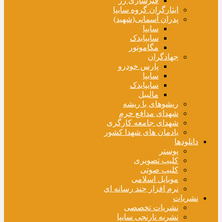
فنرسازی زر
ایثارگران گروه سایپا
پدران آسمانی(شهید)
سایپا
سایپایدک
مگاموتور
جهادگران
پارس خودرو
سایپا
سایپایدک
مالیبل
ریشوهای با ریشه
شهدای مدافع حرم
شهدای جامعه کارگری
یادمان های شهدا کشور
دانلودها
پوستر
کلیپ تصویری
کلیپ صوتی
موبایل اسلامی
نرم افزار چند رسانه ای
نشریات
نشریات تخصصی
نشریه نارنجی سایپا