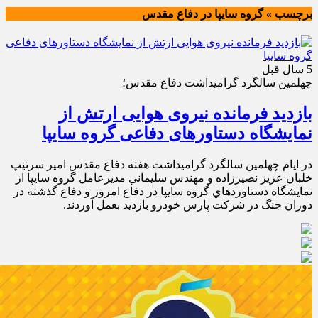
برچسب » گروه سايپا در دفاع مقدس
5 سال قبل
چهلمين سالگرد گراميداشت دفاع مقدس؛
بازدید فرمانده نیروی هوایی ارتش از
نمایشگاه دستاورهای دفاعی گروه سایپا
در ايام چهلمين سالگرد گراميداشت هفته دفاع مقدس امير سرتيپ
خلبان عزيز نصيرزاده و مهندس سليماني مديرعامل گروه سايپا از
نمايشگاه دستاوردهاي گروه سايپا در دفاع امروز و دفاع گذشته در
دوران جنگ در شركت پارس خودرو بازديد بعمل آوردند.