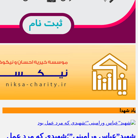
یاد شهدا
شهید”عباس ورامینی”؛شهیدی که مرد عمل