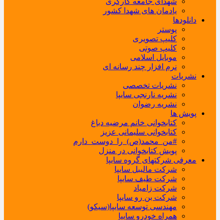
شهدای جامعه کارگری
یادمان های شهدا کشور
دانلودها
پوستر
کلیپ تصویری
کلیپ صوتی
موبایل اسلامی
نرم افزار چند رسانه ای
نشریات
نشریات تخصصی
نشریه نارنجی سایپا
نشریه رضوان
پویش ها
کتابخوانی خانم مرضیه دباغ
کتابخوانی سلیمانی عزیز
#من_محمد(ص)_را_دوست_دارم
پویش کتابخوانی در منزل
معرفی شرکتهای گروه سایپا
شرکت مالیبل سایپا
شرکت طیف سایپا
شرکت زامیاد
شرکت بن رو سایپا
مهندسی توسعه سایپا(سیکو)
همراه خودرو سایپا