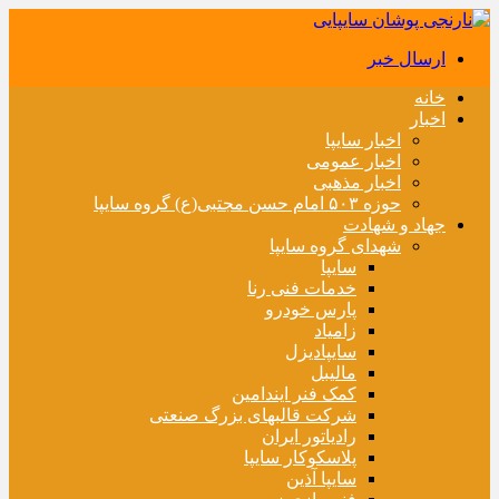
ارسال خبر
خانه
اخبار
اخبار سایپا
اخبار عمومی
اخبار مذهبی
حوزه ۵۰۳ امام حسن مجتبی(ع) گروه سایپا
جهاد و شهادت
شهدای گروه سایپا
سایپا
خدمات فنی رنا
پارس خودرو
زامیاد
سایپادیزل
مالیبل
کمک فنر ایندامین
شرکت قالبهای بزرگ صنعتی
رادیاتور ایران
پلاسکوکار سایپا
سایپا آذین