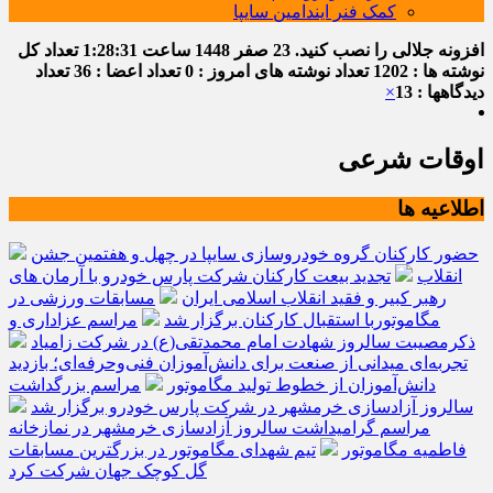
کمک فنر ایندامین سایپا
افزونه جلالی را نصب کنید.
23 صفر 1448
ساعت
1:28:32
تعداد کل
نوشته ها : 1202
تعداد نوشته های امروز : 0
تعداد اعضا : 36
تعداد
دیدگاهها : 13
×
اوقات شرعی
اطلاعیه ها
حضور کارکنان گروه خودروسازی سایپا در چهل و هفتمین جشن
انقلاب
تجدید بیعت کارکنان شرکت پارس خودرو با آرمان های
رهبر کبیر و فقید انقلاب اسلامی ایران
مسابقات ورزشی در
مگاموتوربا استقبال کارکنان برگزار شد
مراسم عزاداری و
ذکرمصیبت سالروز شهادت امام محمدتقی(ع) در شرکت زامیاد
تجربه‌ای میدانی از صنعت برای دانش‌آموزان فنی‌وحرفه‌ای؛ بازدید
دانش‌آموزان از خطوط تولید مگاموتور
مراسم بزرگداشت
سالروز آزادسازی خرمشهر در شرکت پارس خودرو برگزار شد
مراسم گرامیداشت سالروز آزادسازی خرمشهر در نمازخانه
فاطمیه مگاموتور
تیم شهدای مگاموتور در بزرگترین مسابقات
گل کوچک جهان شرکت کرد