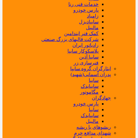
خدمات فنی رنا
پارس خودرو
زامیاد
سایپادیزل
مالیبل
کمک فنر ایندامین
شرکت قالبهای بزرگ صنعتی
رادیاتور ایران
پلاسکوکار سایپا
سایپا آذین
فنرسازی زر
ایثارگران گروه سایپا
پدران آسمانی(شهید)
سایپا
سایپایدک
مگاموتور
جهادگران
پارس خودرو
سایپا
سایپایدک
مالیبل
ریشوهای با ریشه
شهدای مدافع حرم