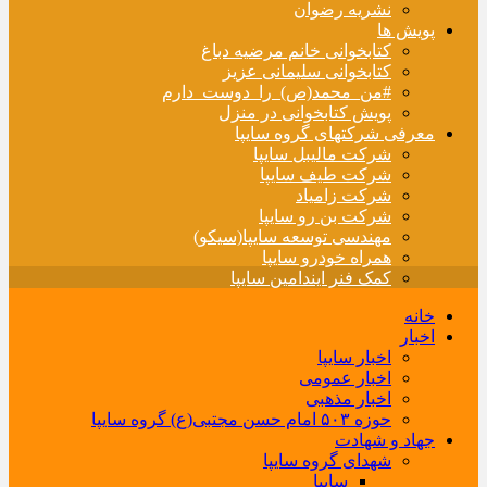
نشریه رضوان
پویش ها
کتابخوانی خانم مرضیه دباغ
کتابخوانی سلیمانی عزیز
#من_محمد(ص)_را_دوست_دارم
پویش کتابخوانی در منزل
معرفی شرکتهای گروه سایپا
شرکت مالیبل سایپا
شرکت طیف سایپا
شرکت زامیاد
شرکت بن رو سایپا
مهندسی توسعه سایپا(سیکو)
همراه خودرو سایپا
کمک فنر ایندامین سایپا
خانه
اخبار
اخبار سایپا
اخبار عمومی
اخبار مذهبی
حوزه ۵۰۳ امام حسن مجتبی(ع) گروه سایپا
جهاد و شهادت
شهدای گروه سایپا
سایپا