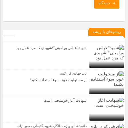
ثبت دیدگاه
ريشوهاي با ريشه
شهید”عباس ورامینی”؛شهیدی که مرد عمل بود
باید جهادی کار کنید
از مسئولیت خود، سوء استفاده نکنید!
شهادت آغاز خوشبختی است
دلنوشته ای ویژه سالگرد شهید گلابعلی حسین زاده