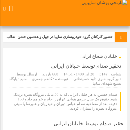
حضور کارکنان گروه خودروسازی سایپا در چهل و هفتمین جشن انقلاب
تجدید بیعت کارکنان شرکت پارس خودرو با آرمان های رهبر کبیر و فقید
خلبانان شجاع ایرانی
انقلاب اسلامی ایران
تحقیر صدام توسط خلبانان ایرانی
مسابقات ورزشی در مگاموتوربا استقبال کارکنان برگزار شد
شناسه :
5147
20 آذر 1400 - 14:51
668 بازدید
ارسال توسط :
دبیر گروه خبری داود حسینخانی
نویسنده : کاظم جعفری
منبع : پایگاه
بسیج شهدای سایپا
مراسم عزاداری و ذکرمصیبت سالروز شهادت امام محمدتقی(ع) در
شرکت زامیاد
صدام حسین:به هر خلبان ایرانی که به 50 مایلی نیروگاه بصره نزدیک
شود,حقوق یک سال نیروی هوایی عراق را جایزه خواهم داد و 150
دقیقه بعد از مصاحبه صدام,عباس دوران و حیدریان و علیرضا یاسینی
,نیروگاه بصره را بمباران کردند..
تجربه‌ای میدانی از صنعت برای دانش‌آموزان فنی‌وحرفه‌ای؛ بازدید
دانش‌آموزان از خطوط تولید مگاموتور