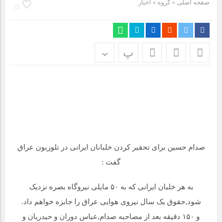
صفحه اصلی
» گروه »
اخبار
مراسم بزرگداشت سالروز آزادسازی خرمشهر در شرکت پارس خودرو
35
برگزار شد
مراسم گرامیداشت سالروز آزادسازی خرمشهر در نمازخانه فاطمیه
مگاموتور
پ
پ
تیم شهدای مگاموتور در بزرگترین مسابقات گل کوچک جهان شرکت
کرد
صدام حسین برای تحقیر کردن خلبانان ایرانی در تلوزیون عراق
گفت :
به هر خلبان ایرانی که به ۵۰ مایلی نیروگاه بصره نزدیک
شود,حقوق یک سال نیروی هوایی عراق را جایزه خواهم داد.
و ۱۵۰ دقیقه بعد از مصاحبه صدام,عباس دوران و حیدریان و