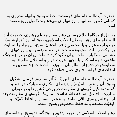
حضرت آیت‌الله خامنه‌ای فرمودند: تخطئه بسیج و اتهام تندروی به
کسانی که بر اصالتها و ارزشها پای می‌فشرند تکمیل پروژه نفوذ
است.
به نقل از پایگاه اطلاع رسانی دفتر مقام معظم رهبری، حضرت آیت
الله خامنه ای رهبر معظم انقلاب اسلامی، صبح امروز (چهارشنبه)
در دیدار دو هزار و پانصد نفر از فرماندهان بسیج، این نهاد را «نماینده
پر برکت و بالنده مجموعه ملّت» خواندند و ضمن تبیین روشهای
دشمنی استکبار با ملّت ایران تأکید کردند: ملّت ایران در نزاع و جنگ
واقعی جبهه استکبار با «جبهه هویت خواه و استقلال طلب»، به
وظایفش در دفاع از مظلومان به ویژه ملّت شجاع فلسطین و
انتفاضه ی کرانه باختری عمل خواهد کرد.
حضرت آیت الله خامنه ای با تبریک ۵ آذر سالروز فرمان تشکیل
بسیج، آن را هنر امام(ره) و پدیده ای ابتکاری و مبارک خواندند و
گفتند: تشکیل گروههای مقاومت در برخی کشورها و در دوران
مبارزه با اختناق، سابقه داشته است اما اینکه گروههای مقاومت بعد
از مرحله پیروزی باقی بمانند، بالنده تر شوند و از لحاظ کمیّت و
کیفیّت توسعه یابند فقط مخصوص بسیج است.
رهبر انقلاب اسلامی در تعریف دقیق بسیج گفتند: بسیج برخاسته از