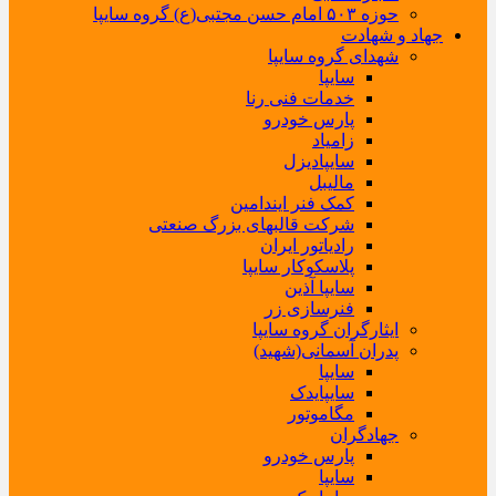
حوزه ۵۰۳ امام حسن مجتبی(ع) گروه سایپا
جهاد و شهادت
شهدای گروه سایپا
سایپا
خدمات فنی رنا
پارس خودرو
زامیاد
سایپادیزل
مالیبل
کمک فنر ایندامین
شرکت قالبهای بزرگ صنعتی
رادیاتور ایران
پلاسکوکار سایپا
سایپا آذین
فنرسازی زر
ایثارگران گروه سایپا
پدران آسمانی(شهید)
سایپا
سایپایدک
مگاموتور
جهادگران
پارس خودرو
سایپا