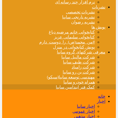
نرم افزار چند رسانه ای
نشریات
نشریات تخصصی
نشریه نارنجی سایپا
نشریه رضوان
پویش ها
کتابخوانی خانم مرضیه دباغ
کتابخوانی سلیمانی عزیز
#من_محمد(ص)_را_دوست_دارم
پویش کتابخوانی در منزل
معرفی شرکتهای گروه سایپا
شرکت مالیبل سایپا
شرکت طیف سایپا
شرکت زامیاد
شرکت بن رو سایپا
مهندسی توسعه سایپا(سیکو)
همراه خودرو سایپا
کمک فنر ایندامین سایپا
خانه
اخبار
اخبار سایپا
اخبار عمومی
اخبار مذهبی