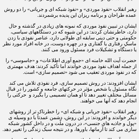
رهبر انقلاب «نفوذ موردی» و «نفوذ شبکه ای و جریانی» را دو روش
عمده طراحان و برنامه ریزان این پدیده برشمردند.
ایشان در تبیین نفوذ موردی که نمونه های زیادی در گذشته و حال
دارد، خاطرنشان کردند: در این شیوه که در دستگاههای سیاسی،
حکومتی و حتی دینی سابقه ای طولانی دارد، عناصر نفوذی با زدن
ماسکِ رفتاری یا گفتاری و در چهره دوست، در خانه افراد مورد نظر
یا دستگاه و تشکیلات فرد مسئول ورود می کنند.
حضرت آیت الله خامنه ای «جمع آوری اطلاعات» و «جاسوسی» را
از جمله اهداف نفوذ موردی خواندند اما تأکید کردند: هدف مهمتری
که در نفوذ موردی تعقیب می شود «تصمیم سازی» است.
ایشان افزودند: در روش تصمیم سازی، فرد نفوذی تلاش می کند
نگاه مسئول یا شخص مؤثر در حرکتهای جامعه و کشور را در قبال
مسائل مختلف تغییر دهد تا او همان تصمیمی را بگیرد و حرکتی را
انجام دهد که آنها می خواهند.
رهبر انقلاب «نفوذ جریانی و شبکه ای» را خطرناک تر از روشهای
دیگر خواندند و افزودند: در این روش، دشمن عمدتاً با دو وسیله ی
«پول و جاذبه های جنسی»، در درون ملّت و در داخل کشور شبکه
سازی می کند تا آرمانها، باورها، و در نتیجه سبک زندگی را تغییر دهد.