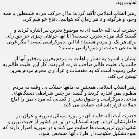
تفاوت بود.
رهبر انقلاب اسلامی تأکید کردند: ما از حرکت مردم فلسطین با همه
وجود و هرگونه و تا هر زمان که بتوانیم، دفاع خواهیم کرد.
حضرت آیت الله خامنه ای به موضوع بحرین نیز اشاره کردند و
گفتند: گناه مردم بحرین چیست؟ آیا آنها خواهان چیزی جز حق رأی
برای هر یک از مردم هستند؟ آیا این، دموکراسی نیست! مگر غربی
ها مدعی حمایت از دموکراسی نیستند؟
ایشان با اشاره به فشار و اهانت به مردم بحرین و تحقیر آنها از
جانب یک اقلیت ظالمِ صاحب قدرت افزودند: کار این اقلیت ظالم به
جایی رسیده است که به مقدسات و عزاداری محرم مردم بحرین
توهین می کند.
رهبر انقلاب اسلامی همچنین به ماهها حملات بی وقفه به مردم
مظلوم یمن اشاره کردند و گفتند: در چنین شرایطی دستگاههای
مدعی دموکراسی و حقوق بشر، از کسانی که مردم یمن را آماج
حملات قرار داده اند، حمایت می کنند.
حضرت آیت الله خامنه ای در مورد مسائل سوریه و عراق نیز
خاطرنشان کردند: جبهه استکبار، در این دو کشور از خبیث ترین و
شقی ترین تروریست ها حمایت می کنند و در سوریه اصرار دارند که
نحوه تشکیل حکومت از طرف آنها مشخص شود.