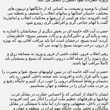
ایشان با توصیه و نصیحت به کسانی که از جایگاهها و تریبون های
مختلف، حامیان اصالتها و بنیانهای انقلاب را تضعیف و تخطئه می
کنند، افزودند: نباید هرکسی از ارزشها و محکمات انقلاب و امام(ره)
گفت با اتهام جناحی گری و افراطی گری روبرو شود.
حضرت آیت الله خامنه ای در بخش دیگری از سخنانشان با اشاره به
رشد و بالندگی و «تأثیرگذاری و برکات مستمر بسیج» خاطرنشان
کردند: آینده بسیج، درخشان است اما باید مراقب آفاتی بود که بویژه
از درون، درخت تنومند بسیج را تهدید می کند.
رهبر انقلاب غرور، غفلت ناشی از غرور و ورود به مسابقه زرق و
برق دنیوی را از جمله آفات درونی دانستند که بسیج و بسیجیان باید
کاملاً مراقب آنها باشند.
حضرت آیت الله خامنه ای در تبیین اولویتهای بسیج، تقوا و بصیرت را
مورد تأکید قرار دادند و افزودند: باید صحنه داخلی کشور، رد پای
دشمنان و نقاط استحکام درونی را خوب درک کنیم و جایگاه رفیع و
پر عزت ملّت ایران را در منطقه و جهان بشناسیم.
ایشان با انتقاد از کسانی که با احساس حقارت در مقابل غرب،
تواناییها و ظرفیّتهای عظیم ملّت ایران را انکار می کنند افزودند:
البته در داخل، ضعفهایی وجود دارد اما نباید با شیفتگی در مقابل
بیگانگان و تحقیر ملّت، جایگاه مهم ایران در منطقه و جهان و