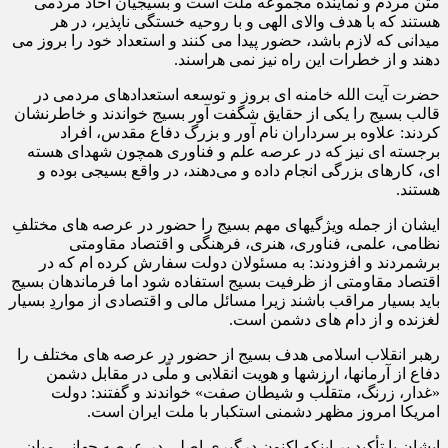
متن مردم و نماینده مجموعه ملّت است و بسیجیان آحاد مردمی
هستند که با هدف والای الهی و با روحیه خستگی ناپذیر، در هر
میدانی که لازم باشد، حضور پیدا می کنند و استعداد خود را بروز می
دهند و از خطرات این راه نیز نمی هراسند.
حضرت آیت الله خامنه ای بروز و توسعه استعدادهای مردمی در
قالب بسیج را یکی از حقایق شگفت آور بسیج خواندند و خاطرنشان
کردند: علاوه بر سرداران نام آور و بزرگ دفاع مقدس، افراد
برجسته ای نیز که در عرصه علم و فناوری همچون شهدای هسته
ای، کارهای بزرگی انجام داده و می‌دهند، در واقع بسیجی بوده و
هستند.
ایشان از جمله ویژگیهای مهم بسیج را حضور در عرصه های مختلفِ
نظامی، علمی، فناوری، هنری، فرهنگی و اقتصاد مقاومتی
برشمردند و افزودند: به مسئولان دولت سفارش کرده ام که در
اقتصاد مقاومتی از ظرفیت بسیج استفاده شود اما فرماندهان بسیج
باید بسیار مراقب باشند زیرا مسائل مالی و اقتصادی از مواردِ بسیار
لغزنده و از دام های دشمن است.
رهبر انقلاب اسلامی هدف بسیج از حضور در عرصه های مختلف را
دفاع از آرمانها، ارزشها و هویت انقلابی و ملّی در مقابل دشمن
«غدار، زرنگ، متقلّب و شیطان صفت» خواندند و گفتند: دولت
امریکا امروز مظهر دشمنی استکبار با ملت ایران است.
ایشان با تأکید بر اینکه اکنون درگیری اصلی در عرصه جهانی میان