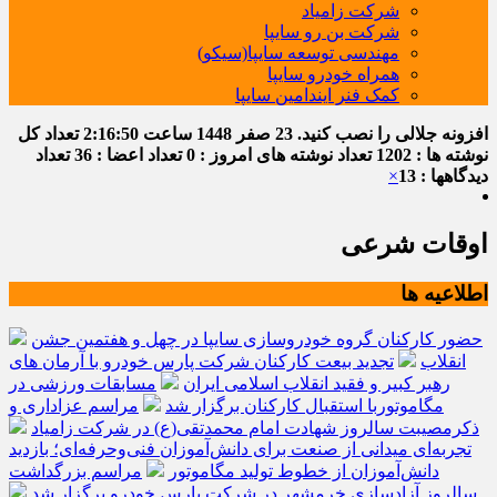
شرکت زامیاد
شرکت بن رو سایپا
مهندسی توسعه سایپا(سیکو)
همراه خودرو سایپا
کمک فنر ایندامین سایپا
افزونه جلالی را نصب کنید.
23 صفر 1448
ساعت
2:16:51
تعداد کل
نوشته ها : 1202
تعداد نوشته های امروز : 0
تعداد اعضا : 36
تعداد
دیدگاهها : 13
×
اوقات شرعی
اطلاعیه ها
حضور کارکنان گروه خودروسازی سایپا در چهل و هفتمین جشن
انقلاب
تجدید بیعت کارکنان شرکت پارس خودرو با آرمان های
رهبر کبیر و فقید انقلاب اسلامی ایران
مسابقات ورزشی در
مگاموتوربا استقبال کارکنان برگزار شد
مراسم عزاداری و
ذکرمصیبت سالروز شهادت امام محمدتقی(ع) در شرکت زامیاد
تجربه‌ای میدانی از صنعت برای دانش‌آموزان فنی‌وحرفه‌ای؛ بازدید
دانش‌آموزان از خطوط تولید مگاموتور
مراسم بزرگداشت
سالروز آزادسازی خرمشهر در شرکت پارس خودرو برگزار شد