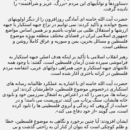
دستاوردها و تواناییهای این مردم «بزرگ، عزیز و شرافتمند» را
نادیده گرفت.
حضرت آیت الله خامنه ای آمادگی روزافزون را از دیگر اولویتهای
بسیج خواندند و تأکید کردند: نمی توانیم در نزاع جبهه استکبار با جبهه
ارزشها و استقلال طلبی بی تفاوت باشیم و بر همین اساس مواضع
جمهوری اسلامی ایران در قضایای مختلف منطقه بویژه موضوع
فلسطین و مسائل بحرین، یمن و سوریه و عراق کاملاً روشن و
منطقی است.
رهبر انقلاب اسلامی با تأکید بر اینکه هدف اصلی جبهه استکبار به
فراموشی سپرده شدن آرمان فلسطین است، گفتند: با وجود همه
تلاشهای جبهه استکبار و حتی همراهی دولتهای عربی، انتفاضه مردم
فلسطین در کرانه باختری آغاز شده است.
حضرت آیت الله خامنه ای با اشاره به عملکرد ظالمانه رسانه های
استکباری درخصوص موضوع فلسطین، خاطرنشان کردند: این
رسانه ها، مردمی را که در اعتراض به اشغال سرزمین خود و نابودی
خانه هایشان، سنگ پرتاب می کنند، تروریست می نامند! و در
حمایت از گروهی که زندگی و آبروی فلسطینی ها را نابود کرده
است، می گویند «از خود دفاع می کند».
ایشان افزودند: آیا چنین برخورد و نگاهی به موضوع فلسطین، خطا
و ظلم کوچکی است که بتوان از کنار آن به راحتی گذشت و بی