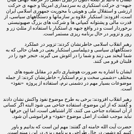
جبهه¬ی حرکت استکباری به سردمداری امریکا و جبهه ی حرکت
ارزشی و استقلال ملی و هویتی با محوریت جمهوری اسلامی ایران
است، افزودند: استکبار علاوه بر سازمانها و دستگاههای سیاسی، از
قدرت مالی و پشتوانه کمپانی ها و شرکت های بزرگ صهیونیستی
برخوردار است و در واقع جبهه ی استکبار با استفاده از مثلثِ زر و
زور و تزویر در حال برنامه ریزی مستمر است.
رهبر انقلاب اسلامی خاطرنشان کردند: تزویر در عملکرد
دستگاههای سیاسی و دیپلماسی استکبار یعنی در همان حالی که به
شما لبخند می زنند و شما را در آغوش می گیرند، خنجر خود را در
قلبتان فرو می کنند.
ایشان با اشاره به ضرورت هوشیاری دائم در مقابل شیوه های
مختلف «دشمنی سخت و نرم استکبار» خاطرنشان کردند: از جمله
موضوعات بسیار مهم در دشمنی نرم، استفاده از پروژه «نفوذ»
است.
رهبر انقلاب افزودند: برخی به طرح موضوع نفوذ واکنش نشان دادند
و گفتند که از این موضوع، استفاده جناحی می شود البته اگر کسانی
از آن استفاده جناحی می کنند، کار اشتباهی است، اما این حرفها
نباید موجب غفلت از اصل موضوع «نفوذ» و فراموشی آن شود.
حضرت آیت الله خامنه ای گفتند: مهم این است که بدانیم و باور
کنیم که دشمن در حال طراحی و برنامه ریزی در این زمینه است.