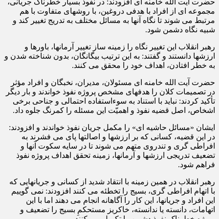
حضرت آیت الله خامنه ای افزودند: در نفوذ بسیار خطرناک جریانی،
مجموعه ای از افراد با هدفی دروغین، با روشهای متفاوت با هم
مرتبط می شوند تا نگاه آنها به مسائل مختلف به تدریج تغییر کند و
شبیه نگاه دشمن شود.
رهبر انقلاب این تغییر نگاه را زمینه ساز تغییر آرمانها، باورها و
ارزشها دانستند و گفتند: به این ترتیب بیگانگان، بدون شناخته شدن و
به خطر افتادن، اهداف خود را محقق می کنند.
حضرت آیت الله خامنه ای مسئولان، مدیران، نخبگان و افراد مؤثر
در تصمیمات کلان را هدفهای مشخص پروژه نفوذ خواندند و بار دیگر
تأکید کردند: نباید با استناد به سوءاستفاده احتمالی و جناحی برخی
اشخاص، اصل قضیه نفوذ و اهمیّت این مسئله را کمرنگ جلوه داد.
ایشان «مسائل حاشیه ای» را مکمل جریان نفوذ خواندند و افزودند:
در این قضیه، کسانی که بر ارزشها و اصالتها پای می فشرند به
افراطی گری و تندروی متهم می شوند تا در سایه سکوت آنها و
تضعیف تدریجی ارزشها و آرمانها، زمینه تحقق اهداف پروژه نفوذ
فراهم شود.
رهبر انقلاب در همین زمینه با انتقاد شدید از کسانی و جریانهایی که
با اتهام افراطی گری، بسیج را تخطئه می کنند افزودند: نمی گوییم
این افراد و جریانها، این کار را آگاهانه انجام می دهند اما با این
اتهامات، دانسته یا ندانسته، خاکریز مستحکمِ بسیج را تضعیف و
پروژه خطرناک نفوذ دشمن را تکمیل می کنند.