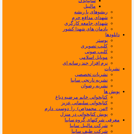
سایپایدک
مالیبل
ریشوهای با ریشه
شهدای مدافع حرم
شهدای جامعه کارگری
یادمان های شهدا کشور
دانلودها
پوستر
کلیپ تصویری
کلیپ صوتی
موبایل اسلامی
نرم افزار چند رسانه ای
نشریات
نشریات تخصصی
نشریه نارنجی سایپا
نشریه رضوان
پویش ها
کتابخوانی خانم مرضیه دباغ
کتابخوانی سلیمانی عزیز
#من_محمد(ص)_را_دوست_دارم
پویش کتابخوانی در منزل
معرفی شرکتهای گروه سایپا
شرکت مالیبل سایپا
شرکت طیف سایپا