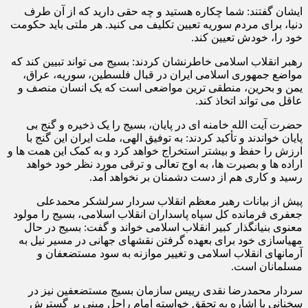
ایشان گفتند: شما چکاره هستید و چه حقی دارید که از آن طرف
دنیا، برای مردم سوریه تعیین تکلیف می کنید. هر ملتی باید حکومت
خود را، خودش تعیین کند.
رهبر انقلاب اسلامی خاطرنشان کردند: بسیج می تواند تبیین کند که
مواضع جمهوری اسلامی ایران در قبال فلسطین، سوریه، عراق،
یمن و بحرین، منطقی ترین مواضعی است که یک انسان منصف و
عاقل می تواند اتخاذ کند.
حضرت آیت الله خامنه ای در پایان، بسیج را یک ذخیره و گنج بی
پایان خواندند و تأکید کردند: به توفیق الهی، ملت ایران این گنج با
ارزش را حفظ و بیشتر استخراج خواهد کرد و به کمک این همت ها و
اراده ها و بصیرت ها، به اوج تعالی و ترقی مورد نظر خود خواهد
رسید و کاری هم از دست دشمنان بر نخواهد آمد.
پیش از بیانات رهبر معظم انقلاب سردار سرلشکر محمدعلی
جعفری فرمانده کل سپاه پاسداران انقلاب اسلامی، بسیج را مولود
معنوی بنیانگذار کبیر انقلاب اسلامی خواند و گفت: بسیج در حال
مهیاسازی خود برای بعهده گرفتن نقشهای جهانی در مسیر نیل به
آرمانهای انقلاب اسلامی و تغییر موازنه به سود مستضعفان و
مسلمانان است.
سردار محمدرضا نقدی رییس سازمان بسیج مستضعفین نیز در
سخنانی با اشاره به تحقق خواسته امام راحل مبنی بر گسترش