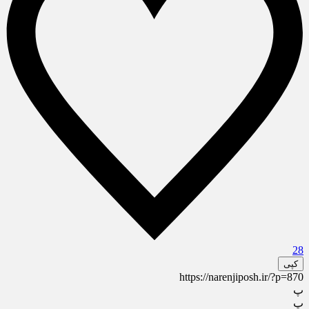
28
کپی
https://narenjiposh.ir/?p=870
پ
پ