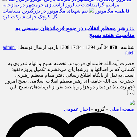
مراسم گرامیداشت سالروز آزادسازی خرمشهر در نمازخانه
فاطمیه مگاموتور
تیم شهدای مگاموتور در بزرگترین مسابقات
گل کوچک جهان شرکت کرد
.:: رهبر معظم انقلاب در جمع فرماندهان بسیجی به
مناسبت هفته بسیج
شناسه :
870
04 آذر 1394 - 17:34
1308 بازدید
ارسال توسط :
admin-
fateh
حضرت آیت‌الله خامنه‌ای فرمودند: تخطئه بسیج و اتهام تندروی به
کسانی که بر اصالتها و ارزشها پای می‌فشرند تکمیل پروژه نفوذ
است. به نقل از پایگاه اطلاع رسانی دفتر مقام معظم رهبری،
حضرت آیت الله خامنه ای رهبر معظم انقلاب اسلامی، صبح امروز
(چهارشنبه) در دیدار دو هزار و پانصد نفر از فرماندهان بسیج، این
[…]
صفحه اصلی
» گروه »
اخبار عمومی