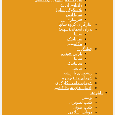
رادیاتور ایران
پلاسکوکار سایپا
سایپا آذین
فنرسازی زر
ایثارگران گروه سایپا
پدران آسمانی(شهید)
سایپا
سایپایدک
مگاموتور
جهادگران
پارس خودرو
سایپا
سایپایدک
مالیبل
ریشوهای با ریشه
شهدای مدافع حرم
شهدای جامعه کارگری
یادمان های شهدا کشور
دانلودها
پوستر
کلیپ تصویری
کلیپ صوتی
موبایل اسلامی