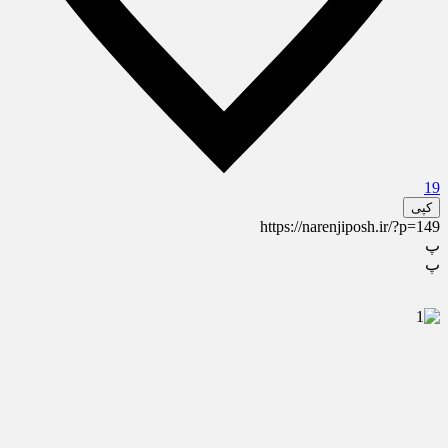
19
کپی
https://narenjiposh.ir/?p=149
پ
پ