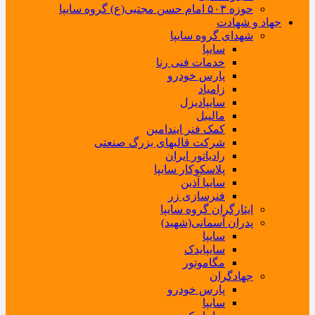
حوزه ۵۰۳ امام حسن مجتبی(ع) گروه سایپا
جهاد و شهادت
شهدای گروه سایپا
سایپا
خدمات فنی رنا
پارس خودرو
زامیاد
سایپادیزل
مالیبل
کمک فنر ایندامین
شرکت قالبهای بزرگ صنعتی
رادیاتور ایران
پلاسکوکار سایپا
سایپا آذین
فنرسازی زر
ایثارگران گروه سایپا
پدران آسمانی(شهید)
سایپا
سایپایدک
مگاموتور
جهادگران
پارس خودرو
سایپا