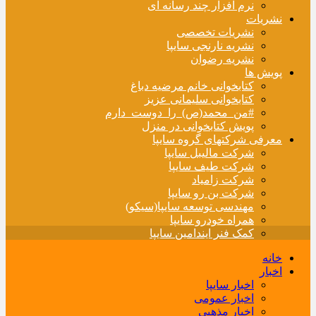
نرم افزار چند رسانه ای
نشریات
نشریات تخصصی
نشریه نارنجی سایپا
نشریه رضوان
پویش ها
کتابخوانی خانم مرضیه دباغ
کتابخوانی سلیمانی عزیز
#من_محمد(ص)_را_دوست_دارم
پویش کتابخوانی در منزل
معرفی شرکتهای گروه سایپا
شرکت مالیبل سایپا
شرکت طیف سایپا
شرکت زامیاد
شرکت بن رو سایپا
مهندسی توسعه سایپا(سیکو)
همراه خودرو سایپا
کمک فنر ایندامین سایپا
خانه
اخبار
اخبار سایپا
اخبار عمومی
اخبار مذهبی