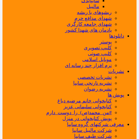
سایپایدک
مالیبل
ریشوهای با ریشه
شهدای مدافع حرم
شهدای جامعه کارگری
یادمان های شهدا کشور
دانلودها
پوستر
کلیپ تصویری
کلیپ صوتی
موبایل اسلامی
نرم افزار چند رسانه ای
نشریات
نشریات تخصصی
نشریه نارنجی سایپا
نشریه رضوان
پویش ها
کتابخوانی خانم مرضیه دباغ
کتابخوانی سلیمانی عزیز
#من_محمد(ص)_را_دوست_دارم
پویش کتابخوانی در منزل
معرفی شرکتهای گروه سایپا
شرکت مالیبل سایپا
شرکت طیف سایپا