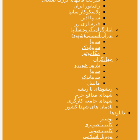
رادیاتور ایران
پلاسکوکار سایپا
سایپا آذین
فنرسازی زر
ایثارگران گروه سایپا
پدران آسمانی(شهید)
سایپا
سایپایدک
مگاموتور
جهادگران
پارس خودرو
سایپا
سایپایدک
مالیبل
ریشوهای با ریشه
شهدای مدافع حرم
شهدای جامعه کارگری
یادمان های شهدا کشور
دانلودها
پوستر
کلیپ تصویری
کلیپ صوتی
موبایل اسلامی