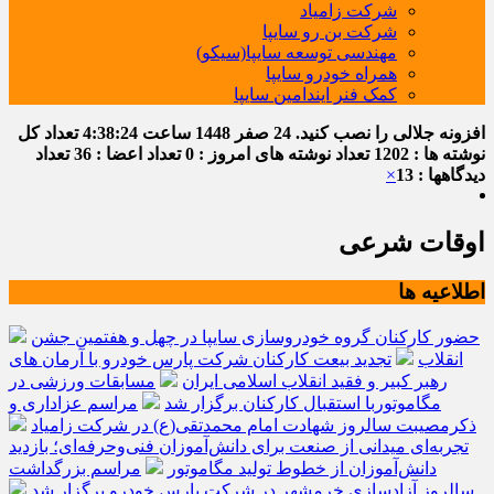
شرکت زامیاد
شرکت بن رو سایپا
مهندسی توسعه سایپا(سیکو)
همراه خودرو سایپا
کمک فنر ایندامین سایپا
افزونه جلالی را نصب کنید.
24 صفر 1448
ساعت
4:38:24
تعداد کل
نوشته ها : 1202
تعداد نوشته های امروز : 0
تعداد اعضا : 36
تعداد
دیدگاهها : 13
×
اوقات شرعی
اطلاعیه ها
حضور کارکنان گروه خودروسازی سایپا در چهل و هفتمین جشن
انقلاب
تجدید بیعت کارکنان شرکت پارس خودرو با آرمان های
رهبر کبیر و فقید انقلاب اسلامی ایران
مسابقات ورزشی در
مگاموتوربا استقبال کارکنان برگزار شد
مراسم عزاداری و
ذکرمصیبت سالروز شهادت امام محمدتقی(ع) در شرکت زامیاد
تجربه‌ای میدانی از صنعت برای دانش‌آموزان فنی‌وحرفه‌ای؛ بازدید
دانش‌آموزان از خطوط تولید مگاموتور
مراسم بزرگداشت
سالروز آزادسازی خرمشهر در شرکت پارس خودرو برگزار شد