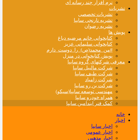
نرم افزار چند رسانه ای
نشریات
نشریات تخصصی
نشریه نارنجی سایپا
نشریه رضوان
پویش ها
کتابخوانی خانم مرضیه دباغ
کتابخوانی سلیمانی عزیز
#من_محمد(ص)_را_دوست_دارم
پویش کتابخوانی در منزل
معرفی شرکتهای گروه سایپا
شرکت مالیبل سایپا
شرکت طیف سایپا
شرکت زامیاد
شرکت بن رو سایپا
مهندسی توسعه سایپا(سیکو)
همراه خودرو سایپا
کمک فنر ایندامین سایپا
خانه
اخبار
اخبار سایپا
اخبار عمومی
اخبار مذهبی