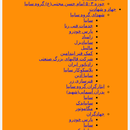
حوزه ۵۰۳ امام حسن مجتبی(ع) گروه سایپا
جهاد و شهادت
شهدای گروه سایپا
سایپا
خدمات فنی رنا
پارس خودرو
زامیاد
سایپادیزل
مالیبل
کمک فنر ایندامین
شرکت قالبهای بزرگ صنعتی
رادیاتور ایران
پلاسکوکار سایپا
سایپا آذین
فنرسازی زر
ایثارگران گروه سایپا
پدران آسمانی(شهید)
سایپا
سایپایدک
مگاموتور
جهادگران
پارس خودرو
سایپا