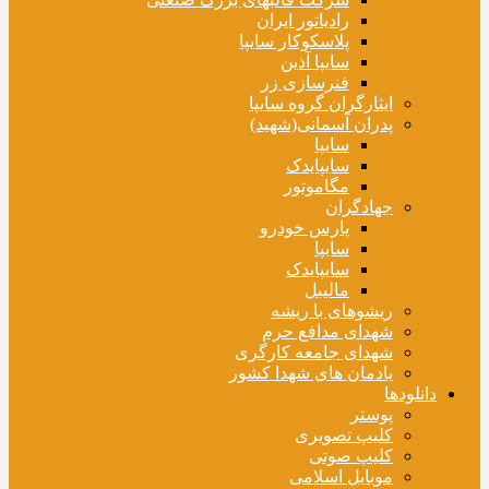
رادیاتور ایران
پلاسکوکار سایپا
سایپا آذین
فنرسازی زر
ایثارگران گروه سایپا
پدران آسمانی(شهید)
سایپا
سایپایدک
مگاموتور
جهادگران
پارس خودرو
سایپا
سایپایدک
مالیبل
ریشوهای با ریشه
شهدای مدافع حرم
شهدای جامعه کارگری
یادمان های شهدا کشور
دانلودها
پوستر
کلیپ تصویری
کلیپ صوتی
موبایل اسلامی