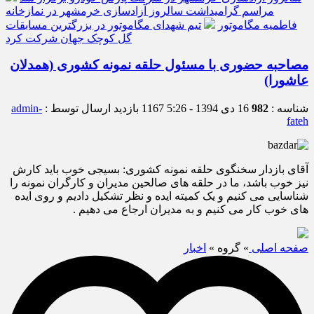
مراسم گرامیداشت سالروز آزادسازی خرمشهر در نمازخانه
فاطمیه مگاموتور
تیم شهدای مگاموتور در بزرگترین مسابقات
گل کوچک جهان شرکت کرد
مصاحبه حضوری با مسئول حلقه نمونه کشوری (همدلان
عاشورا)
شناسه :
982
16 دی 1394 - 5:26
1167 بازدید
ارسال توسط :
admin-
fateh
آقای بازدار سخنگوی حلقه نمونه کشوری: بسیجی خوب باید کارش
نیز خوب باشد، ما در حلقه های صالحین مدیران و کارگران نمونه را
شناسایی می کنیم و یک کمیته ایده و نظر تشکیل دادیم و روی ایده
های خوب کار می کنیم و به مدیران ارجاع می دهیم .
صفحه اصلی
» گروه »
اخبار