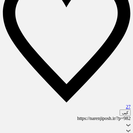
27
کپی
https://narenjiposh.ir/?p=982
پ
پ