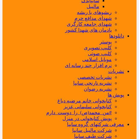
سایپایدک
مالیبل
ریشوهای با ریشه
شهدای مدافع حرم
شهدای جامعه کارگری
یادمان های شهدا کشور
دانلودها
پوستر
کلیپ تصویری
کلیپ صوتی
موبایل اسلامی
نرم افزار چند رسانه ای
نشریات
نشریات تخصصی
نشریه نارنجی سایپا
نشریه رضوان
پویش ها
کتابخوانی خانم مرضیه دباغ
کتابخوانی سلیمانی عزیز
#من_محمد(ص)_را_دوست_دارم
پویش کتابخوانی در منزل
معرفی شرکتهای گروه سایپا
شرکت مالیبل سایپا
شرکت طیف سایپا