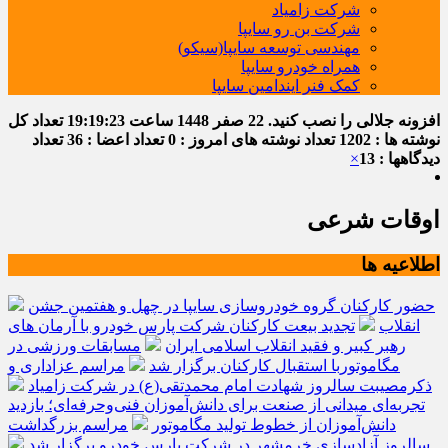
شرکت زامیاد
شرکت بن رو سایپا
مهندسی توسعه سایپا(سیکو)
همراه خودرو سایپا
کمک فنر ایندامین سایپا
افزونه جلالی را نصب کنید.
22 صفر 1448
ساعت
19:19:24
تعداد کل
نوشته ها : 1202
تعداد نوشته های امروز : 0
تعداد اعضا : 36
تعداد
دیدگاهها : 13
×
اوقات شرعی
اطلاعیه ها
حضور کارکنان گروه خودروسازی سایپا در چهل و هفتمین جشن
انقلاب
تجدید بیعت کارکنان شرکت پارس خودرو با آرمان های
رهبر کبیر و فقید انقلاب اسلامی ایران
مسابقات ورزشی در
مگاموتوربا استقبال کارکنان برگزار شد
مراسم عزاداری و
ذکرمصیبت سالروز شهادت امام محمدتقی(ع) در شرکت زامیاد
تجربه‌ای میدانی از صنعت برای دانش‌آموزان فنی‌وحرفه‌ای؛ بازدید
دانش‌آموزان از خطوط تولید مگاموتور
مراسم بزرگداشت
سالروز آزادسازی خرمشهر در شرکت پارس خودرو برگزار شد