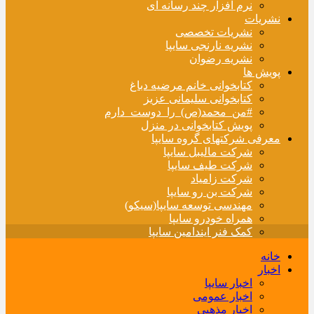
نرم افزار چند رسانه ای
نشریات
نشریات تخصصی
نشریه نارنجی سایپا
نشریه رضوان
پویش ها
کتابخوانی خانم مرضیه دباغ
کتابخوانی سلیمانی عزیز
#من_محمد(ص)_را_دوست_دارم
پویش کتابخوانی در منزل
معرفی شرکتهای گروه سایپا
شرکت مالیبل سایپا
شرکت طیف سایپا
شرکت زامیاد
شرکت بن رو سایپا
مهندسی توسعه سایپا(سیکو)
همراه خودرو سایپا
کمک فنر ایندامین سایپا
خانه
اخبار
اخبار سایپا
اخبار عمومی
اخبار مذهبی