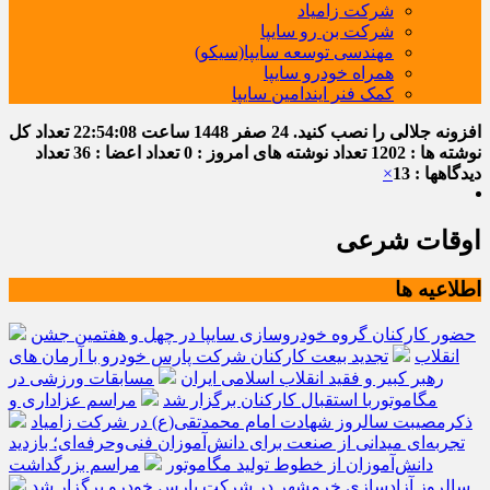
شرکت زامیاد
شرکت بن رو سایپا
مهندسی توسعه سایپا(سیکو)
همراه خودرو سایپا
کمک فنر ایندامین سایپا
افزونه جلالی را نصب کنید.
24 صفر 1448
ساعت
22:54:08
تعداد کل
نوشته ها : 1202
تعداد نوشته های امروز : 0
تعداد اعضا : 36
تعداد
دیدگاهها : 13
×
اوقات شرعی
اطلاعیه ها
حضور کارکنان گروه خودروسازی سایپا در چهل و هفتمین جشن
انقلاب
تجدید بیعت کارکنان شرکت پارس خودرو با آرمان های
رهبر کبیر و فقید انقلاب اسلامی ایران
مسابقات ورزشی در
مگاموتوربا استقبال کارکنان برگزار شد
مراسم عزاداری و
ذکرمصیبت سالروز شهادت امام محمدتقی(ع) در شرکت زامیاد
تجربه‌ای میدانی از صنعت برای دانش‌آموزان فنی‌وحرفه‌ای؛ بازدید
دانش‌آموزان از خطوط تولید مگاموتور
مراسم بزرگداشت
سالروز آزادسازی خرمشهر در شرکت پارس خودرو برگزار شد