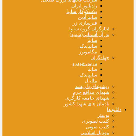
رادیاتور ایران
پلاسکوکار سایپا
سایپا آذین
فنرسازی زر
ایثارگران گروه سایپا
پدران آسمانی(شهید)
سایپا
سایپایدک
مگاموتور
جهادگران
پارس خودرو
سایپا
سایپایدک
مالیبل
ریشوهای با ریشه
شهدای مدافع حرم
شهدای جامعه کارگری
یادمان های شهدا کشور
دانلودها
پوستر
کلیپ تصویری
کلیپ صوتی
موبایل اسلامی