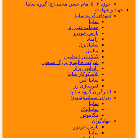
حوزه ۵۰۳ امام حسن مجتبی(ع) گروه سایپا
جهاد و شهادت
شهدای گروه سایپا
سایپا
خدمات فنی رنا
پارس خودرو
زامیاد
سایپادیزل
مالیبل
کمک فنر ایندامین
شرکت قالبهای بزرگ صنعتی
رادیاتور ایران
پلاسکوکار سایپا
سایپا آذین
فنرسازی زر
ایثارگران گروه سایپا
پدران آسمانی(شهید)
سایپا
سایپایدک
مگاموتور
جهادگران
پارس خودرو
سایپا