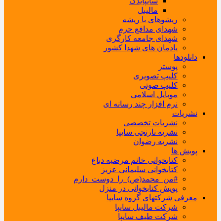
سایپایدک
مالیبل
ریشوهای با ریشه
شهدای مدافع حرم
شهدای جامعه کارگری
یادمان های شهدا کشور
دانلودها
پوستر
کلیپ تصویری
کلیپ صوتی
موبایل اسلامی
نرم افزار چند رسانه ای
نشریات
نشریات تخصصی
نشریه نارنجی سایپا
نشریه رضوان
پویش ها
کتابخوانی خانم مرضیه دباغ
کتابخوانی سلیمانی عزیز
#من_محمد(ص)_را_دوست_دارم
پویش کتابخوانی در منزل
معرفی شرکتهای گروه سایپا
شرکت مالیبل سایپا
شرکت طیف سایپا