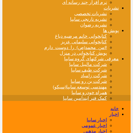
نرم افزار چند رسانه ای
نشریات
نشریات تخصصی
نشریه نارنجی سایپا
نشریه رضوان
پویش ها
کتابخوانی خانم مرضیه دباغ
کتابخوانی سلیمانی عزیز
#من_محمد(ص)_را_دوست_دارم
پویش کتابخوانی در منزل
معرفی شرکتهای گروه سایپا
شرکت مالیبل سایپا
شرکت طیف سایپا
شرکت زامیاد
شرکت بن رو سایپا
مهندسی توسعه سایپا(سیکو)
همراه خودرو سایپا
کمک فنر ایندامین سایپا
خانه
اخبار
اخبار سایپا
اخبار عمومی
اخبار مذهبی