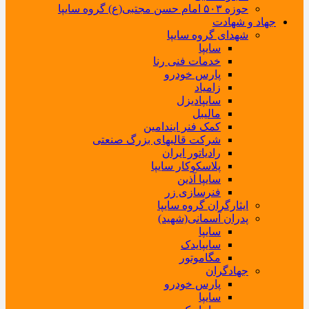
حوزه ۵۰۳ امام حسن مجتبی(ع) گروه سایپا
جهاد و شهادت
شهدای گروه سایپا
سایپا
خدمات فنی رنا
پارس خودرو
زامیاد
سایپادیزل
مالیبل
کمک فنر ایندامین
شرکت قالبهای بزرگ صنعتی
رادیاتور ایران
پلاسکوکار سایپا
سایپا آذین
فنرسازی زر
ایثارگران گروه سایپا
پدران آسمانی(شهید)
سایپا
سایپایدک
مگاموتور
جهادگران
پارس خودرو
سایپا