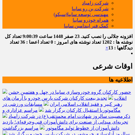
شرکت زامیاد
شرکت بن رو سایپا
مهندسی توسعه سایپا(سیکو)
همراه خودرو سایپا
کمک فنر ایندامین سایپا
افزونه جلالی را نصب کنید.
23 صفر 1448
ساعت
9:00:40
تعداد کل
نوشته ها : 1202
تعداد نوشته های امروز : 0
تعداد اعضا : 36
تعداد
دیدگاهها : 13
×
اوقات شرعی
اطلاعیه ها
حضور کارکنان گروه خودروسازی سایپا در چهل و هفتمین جشن
انقلاب
تجدید بیعت کارکنان شرکت پارس خودرو با آرمان های
رهبر کبیر و فقید انقلاب اسلامی ایران
مسابقات ورزشی در
مگاموتوربا استقبال کارکنان برگزار شد
مراسم عزاداری و
ذکرمصیبت سالروز شهادت امام محمدتقی(ع) در شرکت زامیاد
تجربه‌ای میدانی از صنعت برای دانش‌آموزان فنی‌وحرفه‌ای؛ بازدید
دانش‌آموزان از خطوط تولید مگاموتور
مراسم بزرگداشت
سالروز آزادسازی خرمشهر در شرکت پارس خودرو برگزار شد