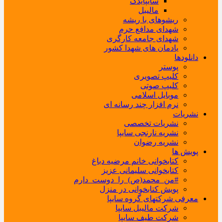
سایپایدک
مالیبل
ریشوهای با ریشه
شهدای مدافع حرم
شهدای جامعه کارگری
یادمان های شهدا کشور
دانلودها
پوستر
کلیپ تصویری
کلیپ صوتی
موبایل اسلامی
نرم افزار چند رسانه ای
نشریات
نشریات تخصصی
نشریه نارنجی سایپا
نشریه رضوان
پویش ها
کتابخوانی خانم مرضیه دباغ
کتابخوانی سلیمانی عزیز
#من_محمد(ص)_را_دوست_دارم
پویش کتابخوانی در منزل
معرفی شرکتهای گروه سایپا
شرکت مالیبل سایپا
شرکت طیف سایپا