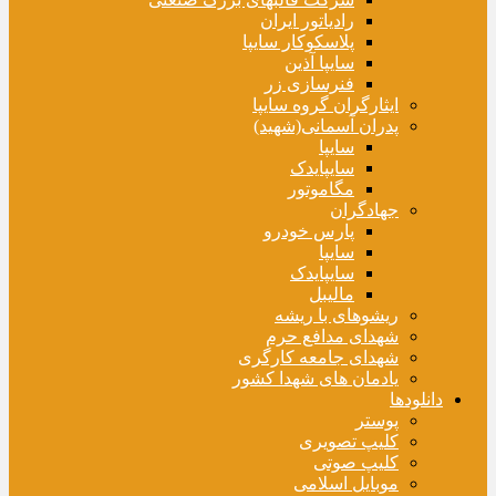
رادیاتور ایران
پلاسکوکار سایپا
سایپا آذین
فنرسازی زر
ایثارگران گروه سایپا
پدران آسمانی(شهید)
سایپا
سایپایدک
مگاموتور
جهادگران
پارس خودرو
سایپا
سایپایدک
مالیبل
ریشوهای با ریشه
شهدای مدافع حرم
شهدای جامعه کارگری
یادمان های شهدا کشور
دانلودها
پوستر
کلیپ تصویری
کلیپ صوتی
موبایل اسلامی