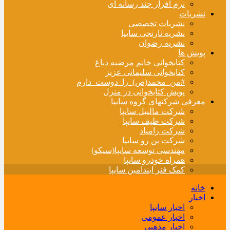
نرم افزار چند رسانه ای
نشریات
نشریات تخصصی
نشریه نارنجی سایپا
نشریه رضوان
پویش ها
کتابخوانی خانم مرضیه دباغ
کتابخوانی سلیمانی عزیز
#من_محمد(ص)_را_دوست_دارم
پویش کتابخوانی در منزل
معرفی شرکتهای گروه سایپا
شرکت مالیبل سایپا
شرکت طیف سایپا
شرکت زامیاد
شرکت بن رو سایپا
مهندسی توسعه سایپا(سیکو)
همراه خودرو سایپا
کمک فنر ایندامین سایپا
خانه
اخبار
اخبار سایپا
اخبار عمومی
اخبار مذهبی