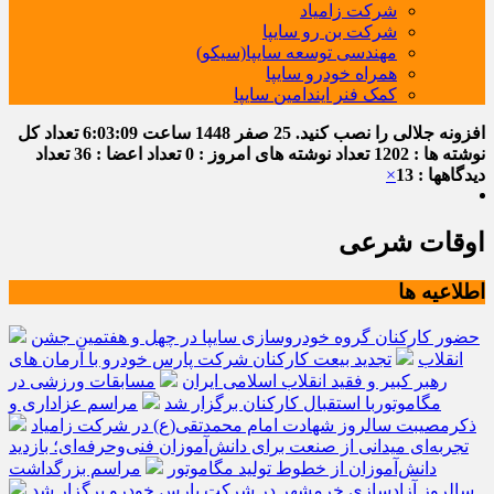
شرکت زامیاد
شرکت بن رو سایپا
مهندسی توسعه سایپا(سیکو)
همراه خودرو سایپا
کمک فنر ایندامین سایپا
افزونه جلالی را نصب کنید.
25 صفر 1448
ساعت
6:03:10
تعداد کل
نوشته ها : 1202
تعداد نوشته های امروز : 0
تعداد اعضا : 36
تعداد
دیدگاهها : 13
×
اوقات شرعی
اطلاعیه ها
حضور کارکنان گروه خودروسازی سایپا در چهل و هفتمین جشن
انقلاب
تجدید بیعت کارکنان شرکت پارس خودرو با آرمان های
رهبر کبیر و فقید انقلاب اسلامی ایران
مسابقات ورزشی در
مگاموتوربا استقبال کارکنان برگزار شد
مراسم عزاداری و
ذکرمصیبت سالروز شهادت امام محمدتقی(ع) در شرکت زامیاد
تجربه‌ای میدانی از صنعت برای دانش‌آموزان فنی‌وحرفه‌ای؛ بازدید
دانش‌آموزان از خطوط تولید مگاموتور
مراسم بزرگداشت
سالروز آزادسازی خرمشهر در شرکت پارس خودرو برگزار شد