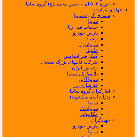
حوزه ۵۰۳ امام حسن مجتبی(ع) گروه سایپا
جهاد و شهادت
شهدای گروه سایپا
سایپا
خدمات فنی رنا
پارس خودرو
زامیاد
سایپادیزل
مالیبل
کمک فنر ایندامین
شرکت قالبهای بزرگ صنعتی
رادیاتور ایران
پلاسکوکار سایپا
سایپا آذین
فنرسازی زر
ایثارگران گروه سایپا
پدران آسمانی(شهید)
سایپا
سایپایدک
مگاموتور
جهادگران
پارس خودرو
سایپا