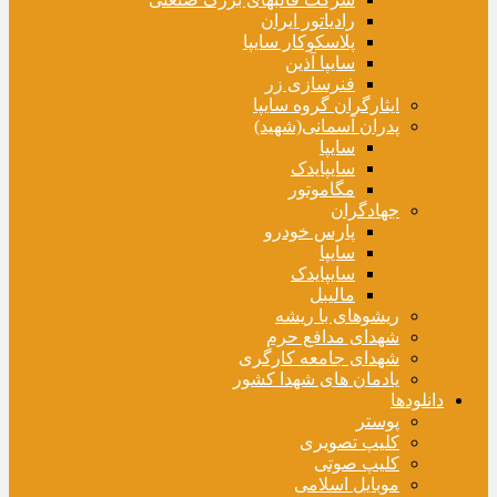
رادیاتور ایران
پلاسکوکار سایپا
سایپا آذین
فنرسازی زر
ایثارگران گروه سایپا
پدران آسمانی(شهید)
سایپا
سایپایدک
مگاموتور
جهادگران
پارس خودرو
سایپا
سایپایدک
مالیبل
ریشوهای با ریشه
شهدای مدافع حرم
شهدای جامعه کارگری
یادمان های شهدا کشور
دانلودها
پوستر
کلیپ تصویری
کلیپ صوتی
موبایل اسلامی