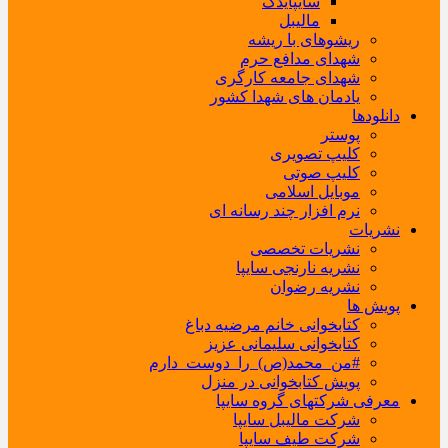
سایپایدک
مالیبل
ریشوهای با ریشه
شهدای مدافع حرم
شهدای جامعه کارگری
یادمان های شهدا کشور
دانلودها
پوستر
کلیپ تصویری
کلیپ صوتی
موبایل اسلامی
نرم افزار چند رسانه ای
نشریات
نشریات تخصصی
نشریه نارنجی سایپا
نشریه رضوان
پویش ها
کتابخوانی خانم مرضیه دباغ
کتابخوانی سلیمانی عزیز
#من_محمد(ص)_را_دوست_دارم
پویش کتابخوانی در منزل
معرفی شرکتهای گروه سایپا
شرکت مالیبل سایپا
شرکت طیف سایپا