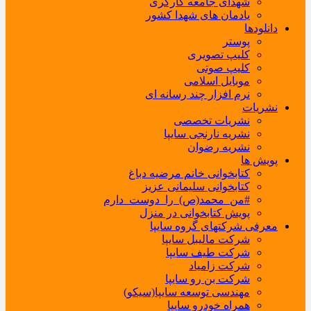
شهدای جامعه کارگری
یادمان های شهدا کشور
دانلودها
پوستر
کلیپ تصویری
کلیپ صوتی
موبایل اسلامی
نرم افزار چند رسانه ای
نشریات
نشریات تخصصی
نشریه نارنجی سایپا
نشریه رضوان
پویش ها
کتابخوانی خانم مرضیه دباغ
کتابخوانی سلیمانی عزیز
#من_محمد(ص)_را_دوست_دارم
پویش کتابخوانی در منزل
معرفی شرکتهای گروه سایپا
شرکت مالیبل سایپا
شرکت طیف سایپا
شرکت زامیاد
شرکت بن رو سایپا
مهندسی توسعه سایپا(سیکو)
همراه خودرو سایپا