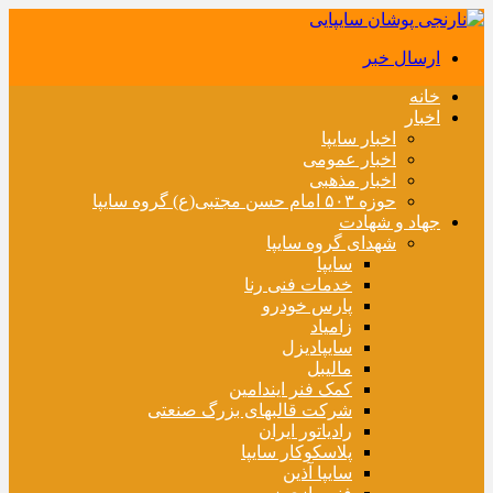
ارسال خبر
خانه
اخبار
اخبار سایپا
اخبار عمومی
اخبار مذهبی
حوزه ۵۰۳ امام حسن مجتبی(ع) گروه سایپا
جهاد و شهادت
شهدای گروه سایپا
سایپا
خدمات فنی رنا
پارس خودرو
زامیاد
سایپادیزل
مالیبل
کمک فنر ایندامین
شرکت قالبهای بزرگ صنعتی
رادیاتور ایران
پلاسکوکار سایپا
سایپا آذین