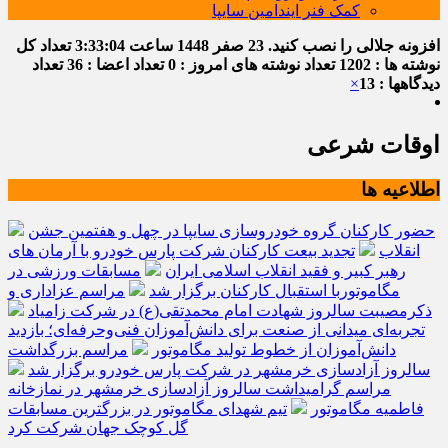
کمک فنر ایندامین سایپا
افزونه جلالی را نصب کنید.
23 صفر 1448
ساعت
3:33:04
تعداد کل
نوشته ها : 1202
تعداد نوشته های امروز : 0
تعداد اعضا : 36
تعداد
دیدگاهها : 13
×
اوقات شرعی
اطلاعیه ها
حضور کارکنان گروه خودروسازی سایپا در چهل و هفتمین جشن
انقلاب
تجدید بیعت کارکنان شرکت پارس خودرو با آرمان های
رهبر کبیر و فقید انقلاب اسلامی ایران
مسابقات ورزشی در
مگاموتوربا استقبال کارکنان برگزار شد
مراسم عزاداری و
ذکرمصیبت سالروز شهادت امام محمدتقی(ع) در شرکت زامیاد
تجربه‌ای میدانی از صنعت برای دانش‌آموزان فنی‌وحرفه‌ای؛ بازدید
دانش‌آموزان از خطوط تولید مگاموتور
مراسم بزرگداشت
سالروز آزادسازی خرمشهر در شرکت پارس خودرو برگزار شد
مراسم گرامیداشت سالروز آزادسازی خرمشهر در نمازخانه
فاطمیه مگاموتور
تیم شهدای مگاموتور در بزرگترین مسابقات
گل کوچک جهان شرکت کرد