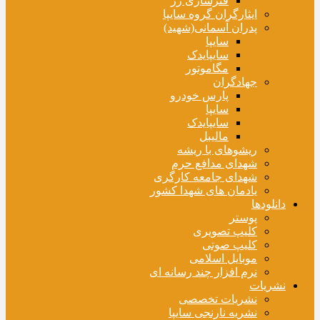
فنرسازی زر
ایثارگران گروه سایپا
پدران آسمانی(شهید)
سایپا
سایپایدک
مگاموتور
جهادگران
پارس خودرو
سایپا
سایپایدک
مالیبل
ریشوهای با ریشه
شهدای مدافع حرم
شهدای جامعه کارگری
یادمان های شهدا کشور
دانلودها
پوستر
کلیپ تصویری
کلیپ صوتی
موبایل اسلامی
نرم افزار چند رسانه ای
نشریات
نشریات تخصصی
نشریه نارنجی سایپا