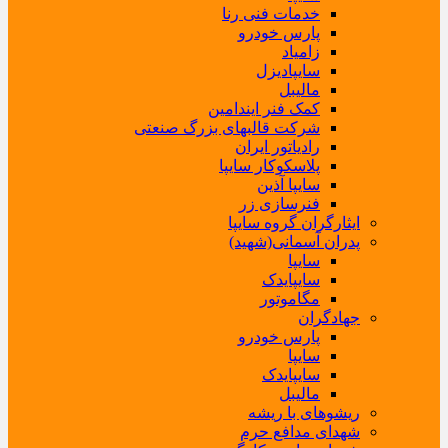
خدمات فنی رنا
پارس خودرو
زامیاد
سایپادیزل
مالیبل
کمک فنر ایندامین
شرکت قالبهای بزرگ صنعتی
رادیاتور ایران
پلاسکوکار سایپا
سایپا آذین
فنرسازی زر
ایثارگران گروه سایپا
پدران آسمانی(شهید)
سایپا
سایپایدک
مگاموتور
جهادگران
پارس خودرو
سایپا
سایپایدک
مالیبل
ریشوهای با ریشه
شهدای مدافع حرم