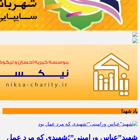
یاد شهدا
شهید”عباس ورامینی”؛شهیدی که مرد عمل