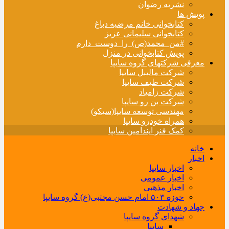
نشریه رضوان
پویش ها
کتابخوانی خانم مرضیه دباغ
کتابخوانی سلیمانی عزیز
#من_محمد(ص)_را_دوست_دارم
پویش کتابخوانی در منزل
معرفی شرکتهای گروه سایپا
شرکت مالیبل سایپا
شرکت طیف سایپا
شرکت زامیاد
شرکت بن رو سایپا
مهندسی توسعه سایپا(سیکو)
همراه خودرو سایپا
کمک فنر ایندامین سایپا
خانه
اخبار
اخبار سایپا
اخبار عمومی
اخبار مذهبی
حوزه ۵۰۳ امام حسن مجتبی(ع) گروه سایپا
جهاد و شهادت
شهدای گروه سایپا
سایپا