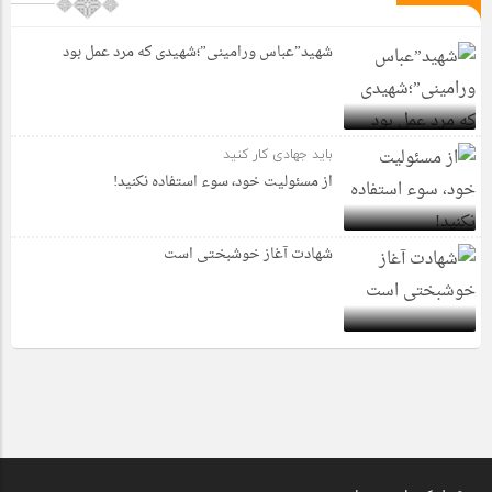
شهید”عباس ورامینی”؛شهیدی که مرد عمل بود
باید جهادی کار کنید
از مسئولیت خود، سوء استفاده نکنید!
شهادت آغاز خوشبختی است