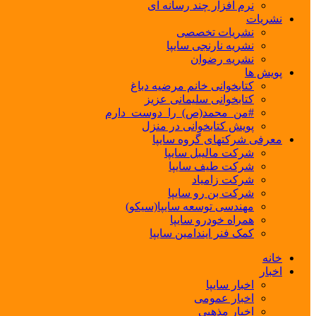
نرم افزار چند رسانه ای
نشریات
نشریات تخصصی
نشریه نارنجی سایپا
نشریه رضوان
پویش ها
کتابخوانی خانم مرضیه دباغ
کتابخوانی سلیمانی عزیز
#من_محمد(ص)_را_دوست_دارم
پویش کتابخوانی در منزل
معرفی شرکتهای گروه سایپا
شرکت مالیبل سایپا
شرکت طیف سایپا
شرکت زامیاد
شرکت بن رو سایپا
مهندسی توسعه سایپا(سیکو)
همراه خودرو سایپا
کمک فنر ایندامین سایپا
خانه
اخبار
اخبار سایپا
اخبار عمومی
اخبار مذهبی