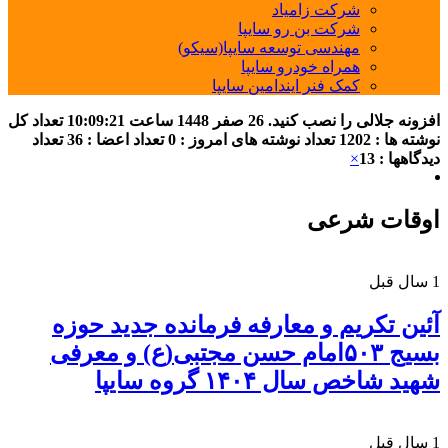
شرکت زامیاد
شرکت بن رو سایپا
مهندسی توسعه سایپا(سیکو)
همراه خودرو سایپا
کمک فنر ایندامین سایپا
افزونه جلالی را نصب کنید.
26 صفر 1448
ساعت
10:09:21
تعداد کل
نوشته ها : 1202
تعداد نوشته های امروز : 0
تعداد اعضا : 36
تعداد
دیدگاهها : 13
×
اوقات شرعی
1 سال قبل
آئین تکریم و معارفه فرمانده جدید حوزه
بسیج ۵۰۳امام حسن مجتبی(ع) و معرفی
شهید شاخص سال ۱۴۰۴ گروه سایپا
1 سال قبل