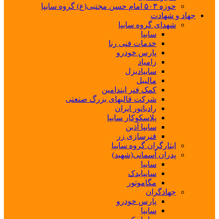
حوزه ۵۰۳ امام حسن مجتبی(ع) گروه سایپا
جهاد و شهادت
شهدای گروه سایپا
سایپا
خدمات فنی رنا
پارس خودرو
زامیاد
سایپادیزل
مالیبل
کمک فنر ایندامین
شرکت قالبهای بزرگ صنعتی
رادیاتور ایران
پلاسکوکار سایپا
سایپا آذین
فنرسازی زر
ایثارگران گروه سایپا
پدران آسمانی(شهید)
سایپا
سایپایدک
مگاموتور
جهادگران
پارس خودرو
سایپا