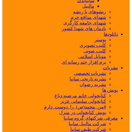
سایپایدک
مالیبل
ریشوهای با ریشه
شهدای مدافع حرم
شهدای جامعه کارگری
یادمان های شهدا کشور
دانلودها
پوستر
کلیپ تصویری
کلیپ صوتی
موبایل اسلامی
نرم افزار چند رسانه ای
نشریات
نشریات تخصصی
نشریه نارنجی سایپا
نشریه رضوان
پویش ها
کتابخوانی خانم مرضیه دباغ
کتابخوانی سلیمانی عزیز
#من_محمد(ص)_را_دوست_دارم
پویش کتابخوانی در منزل
معرفی شرکتهای گروه سایپا
شرکت مالیبل سایپا
شرکت طیف سایپا