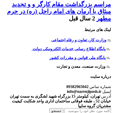
مراسم بزرگداشت مقام کارگر و و تجدید
میثاق با آرمان های امام راحل (ره) در حرم
مطهر
2 سال قبل
لینک های مرتبط
.::
وزارت کار، تعاون و رفاه اجتماعی
.::
پایگاه اطلاع رسانی خدمات الکترونیکی دولت
.::
پایگاه ملی قوانین و مقررات کشور
.:: وزارت صنعت، معدن و تجارت
درباره سایت
شماره تماس
09382965042
ایمیل
info@narenjiposh.ir
آدرس
تهران، کیلومتر 15 بزرگراه شهید لشگری به سمت تهران
خیابان 52 ، طبقه فوقانی ساختمان اداری واحد شکایت کیفیت
مشتریان گروه سایپا
جستجو