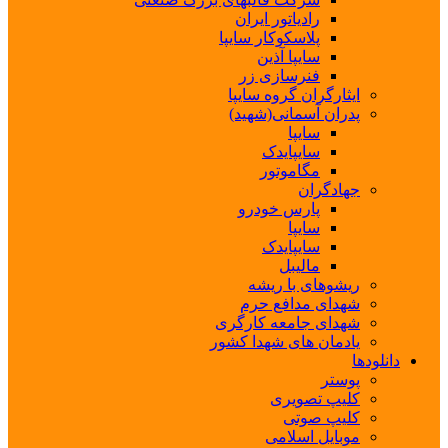
رادیاتور ایران
پلاسکوکار سایپا
سایپا آذین
فنرسازی زر
ایثارگران گروه سایپا
پدران آسمانی(شهید)
سایپا
سایپایدک
مگاموتور
جهادگران
پارس خودرو
سایپا
سایپایدک
مالیبل
ریشوهای با ریشه
شهدای مدافع حرم
شهدای جامعه کارگری
یادمان های شهدا کشور
دانلودها
پوستر
کلیپ تصویری
کلیپ صوتی
موبایل اسلامی