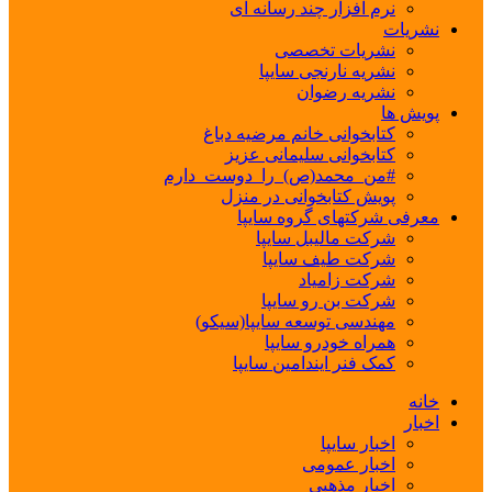
نرم افزار چند رسانه ای
نشریات
نشریات تخصصی
نشریه نارنجی سایپا
نشریه رضوان
پویش ها
کتابخوانی خانم مرضیه دباغ
کتابخوانی سلیمانی عزیز
#من_محمد(ص)_را_دوست_دارم
پویش کتابخوانی در منزل
معرفی شرکتهای گروه سایپا
شرکت مالیبل سایپا
شرکت طیف سایپا
شرکت زامیاد
شرکت بن رو سایپا
مهندسی توسعه سایپا(سیکو)
همراه خودرو سایپا
کمک فنر ایندامین سایپا
خانه
اخبار
اخبار سایپا
اخبار عمومی
اخبار مذهبی