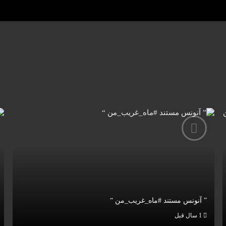
” آنونس مستند #ماه_غریب_من “
1 سال قبل