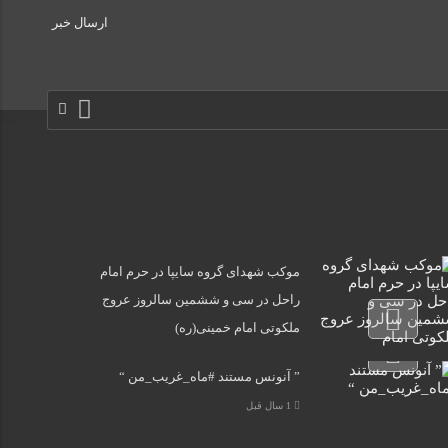
ارسال خبر
موکب شهدای گروه سایپا در حرم امام
راحل در سی و ششمین سالروز عروج
ملکوتی امام خمینی(ره)
1 سال قبل
” آنونس مستند #ماه_غریب_من “
1 سال قبل