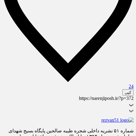
24
کپی
https://narenjiposh.ir/?p=372
پ
پ
شماره ۵۱ نشریه داخلی شجره طیبه صالحین پایگاه بسیج شهدای