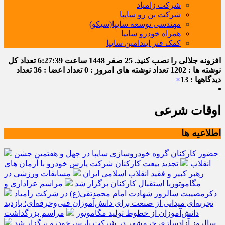
شرکت زامیاد
شرکت بن رو سایپا
مهندسی توسعه سایپا(سیکو)
همراه خودرو سایپا
کمک فنر ایندامین سایپا
افزونه جلالی را نصب کنید.
25 صفر 1448
ساعت
6:27:40
تعداد کل
نوشته ها : 1202
تعداد نوشته های امروز : 0
تعداد اعضا : 36
تعداد
دیدگاهها : 13
×
اوقات شرعی
اطلاعیه ها
حضور کارکنان گروه خودروسازی سایپا در چهل و هفتمین جشن
انقلاب
تجدید بیعت کارکنان شرکت پارس خودرو با آرمان های
رهبر کبیر و فقید انقلاب اسلامی ایران
مسابقات ورزشی در
مگاموتوربا استقبال کارکنان برگزار شد
مراسم عزاداری و
ذکرمصیبت سالروز شهادت امام محمدتقی(ع) در شرکت زامیاد
تجربه‌ای میدانی از صنعت برای دانش‌آموزان فنی‌وحرفه‌ای؛ بازدید
دانش‌آموزان از خطوط تولید مگاموتور
مراسم بزرگداشت
سالروز آزادسازی خرمشهر در شرکت پارس خودرو برگزار شد