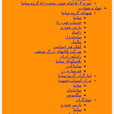
حوزه ۵۰۳ امام حسن مجتبی(ع) گروه سایپا
جهاد و شهادت
شهدای گروه سایپا
سایپا
خدمات فنی رنا
پارس خودرو
زامیاد
سایپادیزل
مالیبل
کمک فنر ایندامین
شرکت قالبهای بزرگ صنعتی
رادیاتور ایران
پلاسکوکار سایپا
سایپا آذین
فنرسازی زر
ایثارگران گروه سایپا
پدران آسمانی(شهید)
سایپا
سایپایدک
مگاموتور
جهادگران
پارس خودرو
سایپا