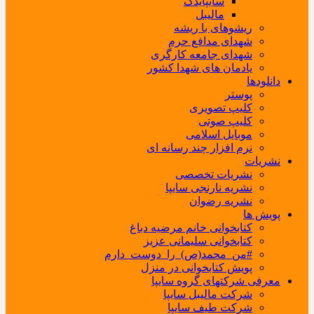
سایپایدک
مالیبل
ریشوهای با ریشه
شهدای مدافع حرم
شهدای جامعه کارگری
یادمان های شهدا کشور
دانلودها
پوستر
کلیپ تصویری
کلیپ صوتی
موبایل اسلامی
نرم افزار چند رسانه ای
نشریات
نشریات تخصصی
نشریه نارنجی سایپا
نشریه رضوان
پویش ها
کتابخوانی خانم مرضیه دباغ
کتابخوانی سلیمانی عزیز
#من_محمد(ص)_را_دوست_دارم
پویش کتابخوانی در منزل
معرفی شرکتهای گروه سایپا
شرکت مالیبل سایپا
شرکت طیف سایپا