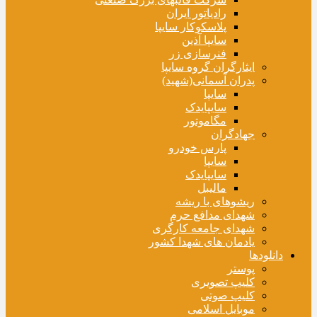
رادیاتور ایران
پلاسکوکار سایپا
سایپا آذین
فنرسازی زر
ایثارگران گروه سایپا
پدران آسمانی(شهید)
سایپا
سایپایدک
مگاموتور
جهادگران
پارس خودرو
سایپا
سایپایدک
مالیبل
ریشوهای با ریشه
شهدای مدافع حرم
شهدای جامعه کارگری
یادمان های شهدا کشور
دانلودها
پوستر
کلیپ تصویری
کلیپ صوتی
موبایل اسلامی