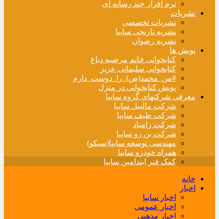
نرم افزار چند رسانه ای
نشریات
نشریات تخصصی
نشریه نارنجی سایپا
نشریه رضوان
پویش ها
کتابخوانی خانم مرضیه دباغ
کتابخوانی سلیمانی عزیز
#من_محمد(ص)_را_دوست_دارم
پویش کتابخوانی در منزل
معرفی شرکتهای گروه سایپا
شرکت مالیبل سایپا
شرکت طیف سایپا
شرکت زامیاد
شرکت بن رو سایپا
مهندسی توسعه سایپا(سیکو)
همراه خودرو سایپا
کمک فنر ایندامین سایپا
خانه
اخبار
اخبار سایپا
اخبار عمومی
اخبار مذهبی