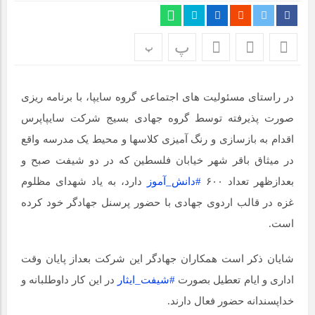
مراسم بزرگداشت سالروز آزادسازی خرمشهر در شرکت پارس خودرو
برگزار شد
پ
پ
مراسم گرامیداشت سالروز آزادسازی خرمشهر در نمازخانه فاطمیه
مگاموتور
در راستای مسئولیت های اجتماعی گروه سایپا، با برنامه ریزی
تیم شهدای مگاموتور در بزرگترین مسابقات گل کوچک جهان شرکت
صورت پذیرفته توسط گروه جهادی بسیج شرکت سایپاپرس
کرد
اقدام به بازسازی و رنگ آمیزی کلاسها و محیط یک مدرسه واقع
در میثاق باقر شهر خیابان فلسطین که در دو شیفت صبح و
بعدازظهر تعداد ۶۰۰
#دانش_آموز
دارد، به یاد شهدای مظلوم
غزه در قالب اردوی جهادی با حضور پرسنل جهادگر خود کرده
است.
شایان ذکر است همکاران جهادگر این شرکت بعداز پایان وقت
اداری و ایام تعطیل بصورت
#شیفت_ایثار
در این کار داوطلبانه و
خداپسندانه حضور فعال دارند.