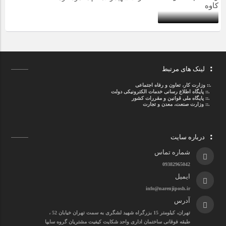
لینک های مرتبط
.::
وزارت کار، تعاون و رفاه اجتماعی
.::
پایگاه اطلاع رسانی خدمات الکترونیکی دولت
.::
پایگاه ملی قوانین و مقررات کشور
.:: وزارت صنعت، معدن و تجارت
درباره سایت
شماره تماس
09382965042
ایمیل
info@narenjiposh.ir
آدرس
تهران، کیلومتر 15 بزرگراه شهید لشگری به سمت تهران خیابان 52 ،
طبقه فوقانی ساختمان اداری واحد شکایت کیفیت مشتریان گروه سایپا