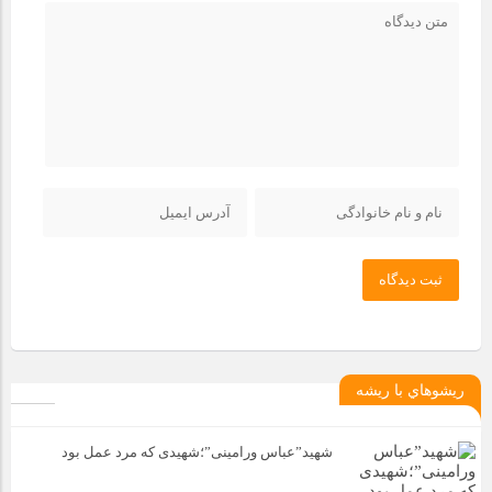
ثبت دیدگاه
ريشوهاي با ريشه
شهید”عباس ورامینی”؛شهیدی که مرد عمل بود