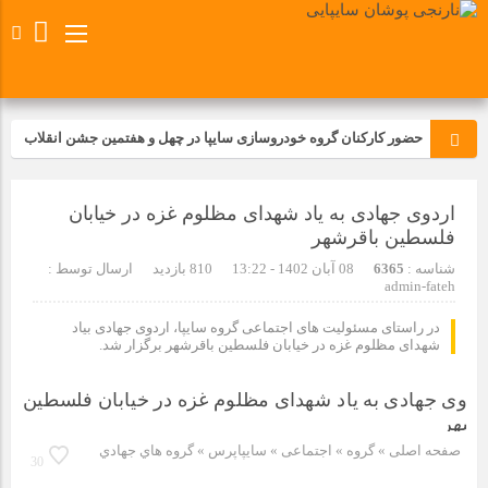
حضور کارکنان گروه خودروسازی سایپا در چهل و هفتمین جشن انقلاب
تجدید بیعت کارکنان شرکت پارس خودرو با آرمان های رهبر کبیر و فقید
اردوی جهادی به یاد شهدای مظلوم غزه در خیابان
انقلاب اسلامی ایران
فلسطین باقرشهر
مسابقات ورزشی در مگاموتوربا استقبال کارکنان برگزار شد
شناسه :
6365
08 آبان 1402 - 13:22
810 بازدید
ارسال توسط :
admin-fateh
مراسم عزاداری و ذکرمصیبت سالروز شهادت امام محمدتقی(ع) در
در راستای مسئولیت های اجتماعی گروه سایپا، اردوی جهادی بیاد
شرکت زامیاد
شهدای مظلوم غزه در خیابان فلسطین باقرشهر برگزار شد.
تجربه‌ای میدانی از صنعت برای دانش‌آموزان فنی‌وحرفه‌ای؛ بازدید
دانش‌آموزان از خطوط تولید مگاموتور
صفحه اصلی
» گروه »
اجتماعی
»
سایپاپرس
»
گروه هاي جهادي
30