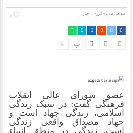
مراسم بزرگداشت سالروز آزادسازی خرمشهر در شرکت پارس خودرو
برگزار شد
صفحه اصلی
» گروه »
اخبار
19
مراسم گرامیداشت سالروز آزادسازی خرمشهر در نمازخانه فاطمیه
مگاموتور
پ
پ
تیم شهدای مگاموتور در بزرگترین مسابقات گل کوچک جهان شرکت
کرد
عضو شورای عالی انقلاب
فرهنگی گفت: در سبک زندگی
اسلامی، زندگی جهاد است و
جهاد مصداق واقعی زندگی
است. زندگی در منطق انبیاء