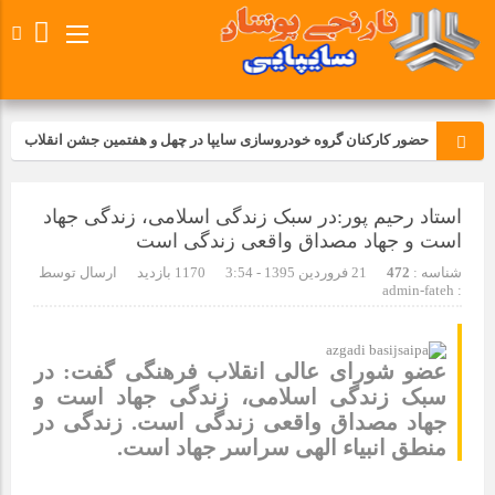
حضور کارکنان گروه خودروسازی سایپا در چهل و هفتمین جشن انقلاب
تجدید بیعت کارکنان شرکت پارس خودرو با آرمان های رهبر کبیر و فقید
استاد رحیم پور:در سبک زندگی اسلامی، زندگی جهاد
انقلاب اسلامی ایران
است و جهاد مصداق واقعی زندگی است
مسابقات ورزشی در مگاموتوربا استقبال کارکنان برگزار شد
شناسه :
472
21 فروردین 1395 - 3:54
1170 بازدید
ارسال توسط
admin-fateh
:
مراسم عزاداری و ذکرمصیبت سالروز شهادت امام محمدتقی(ع) در
شرکت زامیاد
عضو شورای عالی انقلاب فرهنگی گفت: در
سبک زندگی اسلامی، زندگی جهاد است و
تجربه‌ای میدانی از صنعت برای دانش‌آموزان فنی‌وحرفه‌ای؛ بازدید
جهاد مصداق واقعی زندگی است. زندگی در
دانش‌آموزان از خطوط تولید مگاموتور
منطق انبیاء الهی سراسر جهاد است.