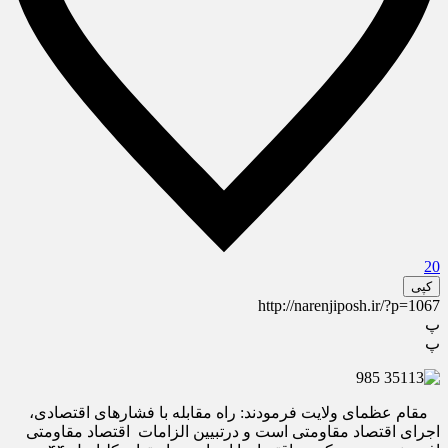
20
کپی
http://narenjiposh.ir/?p=1067
پ
پ
مقام عظمای ولایت فرمودند: راه مقابله با فشارهای اقتصادی،
اجرای اقتصاد مقاومتی است و درتبیین الزامات اقتصاد مقاومتی