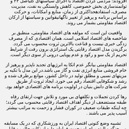
افزودند: مردمی کردن اقتصاد با اجرای سیاستهای کلیاصل ۴۴ و
توانمندسازی بخش خصوصی، کاهش وابستگی به نفت، مدیریت
مصرف، استفادهحداکثری از زمان، منابع و امکانات، و حرکت
براساس برنامه و پرهیز از تغییر ناگهانیقوانین و سیاستها از ارکان
اقتصاد مقاومتی بشمار می روند
.
واقعیت این است که مولفه های اقتصاد مقاومتی، منطبق بر
شاخصه های اقتصاد اسلامی است. همان اقتصادی که از مصرف
زدگی خبری نیست و قناعت بالاترین ثروت محسوب می گردد.
برگزیدن مدل اقتصاد رقابتی یک استراتژی برون رفت از شرایط
تحریم از یک سو و رکود و عدم پویایی درونی از سوی دیگر است.
اقتصاد مقاومتی بیانگر عدم اتکا به انرژیهای تجدید ناپذیر و پرهیز از
خام فروشی منابع انرژی نفت و گاز می باشد.در این مدل با تکیه بر
مزیتهای نسبی و مطلق تولید در داخل کشور، موانع برطرف شده و
رشد و شکوفایی اقتصاد رقم می خورد. ایجاد ثروت از طریق
شرکت های دانش بنیان در اولویت برنامه های اقتصادی خواهد بود.
رها کردن تجملات و تکلفهای بی مورد و تلاش جهت ارتقای رفاه
طبقه مستضعف از دیگر اهداف اقتصاد رقابتی محسوب می گردد؛
چه اینکه طبقات ضعیف در کوران فشار و زحمت به مراتب بیشتر
آسیب پذیر می باشند .
تشبیه وضع کنونی اقتصاد ایران به ورزشکاری که در یک مسابقه
می جنگد و البته برای او زحمت فراوان دارد از نکات جالب و قابل