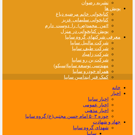
نشریه رضوان
پویش ها
کتابخوانی خانم مرضیه دباغ
کتابخوانی سلیمانی عزیز
#من_محمد(ص)_را_دوست_دارم
پویش کتابخوانی در منزل
معرفی شرکتهای گروه سایپا
شرکت مالیبل سایپا
شرکت طیف سایپا
شرکت زامیاد
شرکت بن رو سایپا
مهندسی توسعه سایپا(سیکو)
همراه خودرو سایپا
کمک فنر ایندامین سایپا
خانه
اخبار
اخبار سایپا
اخبار عمومی
اخبار مذهبی
حوزه ۵۰۳ امام حسن مجتبی(ع) گروه سایپا
جهاد و شهادت
شهدای گروه سایپا
سایپا