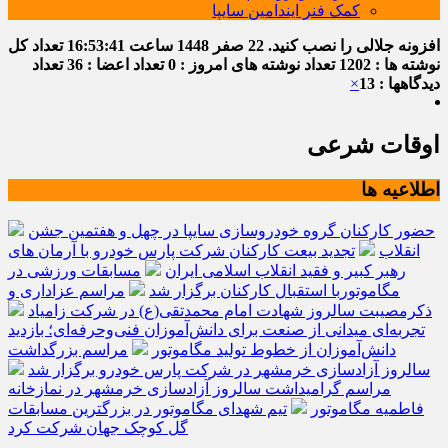
کمک فنر ایندامین سایپا
افزونه جلالی را نصب کنید.
22 صفر 1448
ساعت
16:53:42
تعداد کل
نوشته ها : 1202
تعداد نوشته های امروز : 0
تعداد اعضا : 36
تعداد
دیدگاهها : 13
×
اوقات شرعی
اطلاعیه ها
حضور کارکنان گروه خودروسازی سایپا در چهل و هفتمین جشن
انقلاب
تجدید بیعت کارکنان شرکت پارس خودرو با آرمان های
رهبر کبیر و فقید انقلاب اسلامی ایران
مسابقات ورزشی در
مگاموتوربا استقبال کارکنان برگزار شد
مراسم عزاداری و
ذکرمصیبت سالروز شهادت امام محمدتقی(ع) در شرکت زامیاد
تجربه‌ای میدانی از صنعت برای دانش‌آموزان فنی‌وحرفه‌ای؛ بازدید
دانش‌آموزان از خطوط تولید مگاموتور
مراسم بزرگداشت
سالروز آزادسازی خرمشهر در شرکت پارس خودرو برگزار شد
مراسم گرامیداشت سالروز آزادسازی خرمشهر در نمازخانه
فاطمیه مگاموتور
تیم شهدای مگاموتور در بزرگترین مسابقات
گل کوچک جهان شرکت کرد