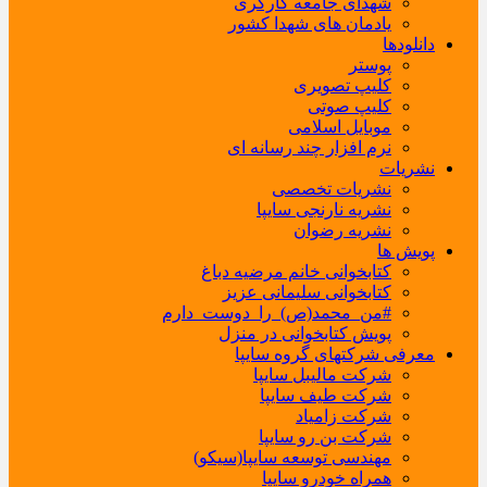
شهدای جامعه کارگری
یادمان های شهدا کشور
دانلودها
پوستر
کلیپ تصویری
کلیپ صوتی
موبایل اسلامی
نرم افزار چند رسانه ای
نشریات
نشریات تخصصی
نشریه نارنجی سایپا
نشریه رضوان
پویش ها
کتابخوانی خانم مرضیه دباغ
کتابخوانی سلیمانی عزیز
#من_محمد(ص)_را_دوست_دارم
پویش کتابخوانی در منزل
معرفی شرکتهای گروه سایپا
شرکت مالیبل سایپا
شرکت طیف سایپا
شرکت زامیاد
شرکت بن رو سایپا
مهندسی توسعه سایپا(سیکو)
همراه خودرو سایپا