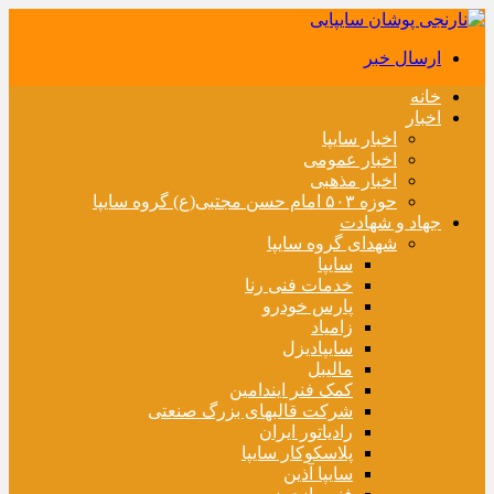
ارسال خبر
خانه
اخبار
اخبار سایپا
اخبار عمومی
اخبار مذهبی
حوزه ۵۰۳ امام حسن مجتبی(ع) گروه سایپا
جهاد و شهادت
شهدای گروه سایپا
سایپا
خدمات فنی رنا
پارس خودرو
زامیاد
سایپادیزل
مالیبل
کمک فنر ایندامین
شرکت قالبهای بزرگ صنعتی
رادیاتور ایران
پلاسکوکار سایپا
سایپا آذین