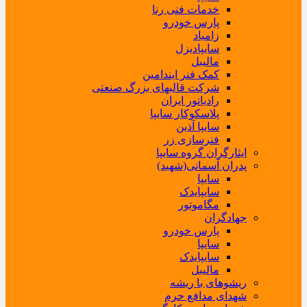
خدمات فنی رنا
پارس خودرو
زامیاد
سایپادیزل
مالیبل
کمک فنر ایندامین
شرکت قالبهای بزرگ صنعتی
رادیاتور ایران
پلاسکوکار سایپا
سایپا آذین
فنرسازی زر
ایثارگران گروه سایپا
پدران آسمانی(شهید)
سایپا
سایپایدک
مگاموتور
جهادگران
پارس خودرو
سایپا
سایپایدک
مالیبل
ریشوهای با ریشه
شهدای مدافع حرم