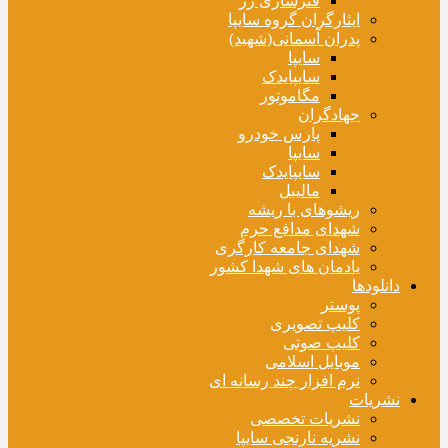
فنرسازی زر
ایثارگران گروه سایپا
پدران آسمانی(شهید)
سایپا
سایپایدک
مگاموتور
جهادگران
پارس خودرو
سایپا
سایپایدک
مالیبل
ریشوهای با ریشه
شهدای مدافع حرم
شهدای جامعه کارگری
یادمان های شهدا کشور
دانلودها
پوستر
کلیپ تصویری
کلیپ صوتی
موبایل اسلامی
نرم افزار چند رسانه ای
نشریات
نشریات تخصصی
نشریه نارنجی سایپا