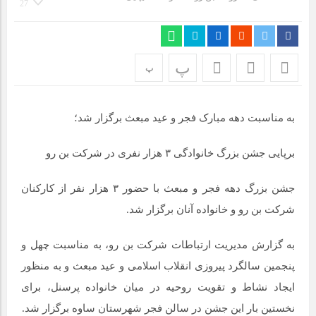
مراسم بزرگداشت سالروز آزادسازی خرمشهر در شرکت پارس خودرو
27
برگزار شد
مراسم گرامیداشت سالروز آزادسازی خرمشهر در نمازخانه فاطمیه
پ
پ
مگاموتور
تیم شهدای مگاموتور در بزرگترین مسابقات گل کوچک جهان شرکت
به مناسبت دهه مبارک فجر و عید مبعث برگزار شد؛
کرد
برپایی جشن بزرگ خانوادگی ۳ هزار نفری در شرکت بن رو
جشن بزرگ دهه فجر و مبعث با حضور ۳ هزار نفر از کارکنان
شرکت بن رو‌ و خانواده آنان برگزار شد.
به گزارش مدیریت ارتباطات شرکت بن رو، به مناسبت چهل و
پنجمین سالگرد پیروزی انقلاب اسلامی و عید مبعث و به منظور
ایجاد نشاط و تقویت روحیه در میان خانواده پرسنل، برای
نخستین بار این جشن در سالن فجر شهرستان ساوه برگزار شد.