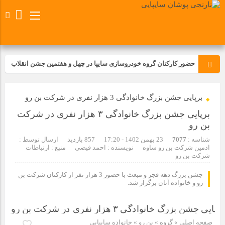
حضور کارکنان گروه خودروسازی سایپا در چهل و هفتمین جشن انقلاب
تجدید بیعت کارکنان شرکت پارس خودرو با آرمان های رهبر کبیر و فقید
برپایی جشن بزرگ خانوادگی 3 هزار نفری در شرکت بن رو
انقلاب اسلامی ایران
برپایی جشن بزرگ خانوادگی ۳ هزار نفری در شرکت
مسابقات ورزشی در مگاموتوربا استقبال کارکنان برگزار شد
بن رو
شناسه :
7077
23 بهمن 1402 - 17:20
857 بازدید
ارسال توسط :
ادمین شرکت بن رو ساوه
نویسنده : احمد فیضی
منبع : ارتباطات
مراسم عزاداری و ذکرمصیبت سالروز شهادت امام محمدتقی(ع) در
شرکت بن رو
شرکت زامیاد
جشن بزرگ دهه فجر و مبعث با حضور 3 هزار نفر از کارکنان شرکت بن
رو‌ و خانواده آنان برگزار شد.
تجربه‌ای میدانی از صنعت برای دانش‌آموزان فنی‌وحرفه‌ای؛ بازدید
دانش‌آموزان از خطوط تولید مگاموتور
صفحه اصلی
» گروه »
بن رو
»
خانواده سایپایی