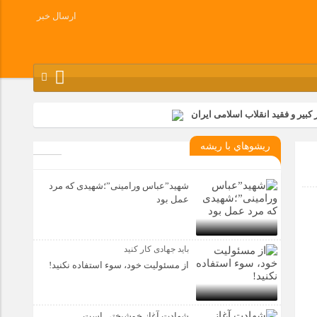
ارسال خبر
کبیر و فقید انقلاب اسلامی ایران
شرکت زامیاد
ريشوهاي با ريشه
وز آزادسازی خرمشهر در شرکت پارس خودرو برگزار شد
وچک جهان شرکت کرد
شهید”عباس ورامینی”؛شهیدی که مرد
عمل بود
باید جهادی کار کنید
از مسئولیت خود، سوء استفاده نکنید!
شهادت آغاز خوشبختی است