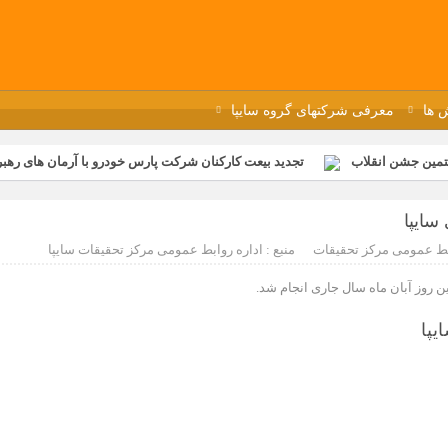
 ها
معرفی شرکتهای گروه سایپا
تمین جشن انقلاب
تجدید بیعت کارکنان شرکت پارس خودرو با آرمان های رهبر 
گزار شد
مراسم عزاداری و ذکرمصیبت سالروز شهادت امام محمدتقی(ع) در 
سایپا
رفه‌ای؛ بازدید دانش‌آموزان از خطوط تولید مگاموتور
مراسم بزرگداشت سالر
ط عمومی مرکز تحقیقات
منبع : اداره روابط عمومی مرکز تحقیقات سایپا
ازخانه فاطمیه مگاموتور
تیم شهدای مگاموتور در بزرگترین مسابقات گل ک
ن روز آبان ماه سال جاری انجام شد.