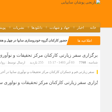
خانه
اخبار
جهاد و شهادت
دانلودها
نشریات
پویش
حضور کارکنان گروه خودروسازی سایپا در چهل و هف
اطلاعیه ها
مسابقات ورزشی در مگاموتوربا استقبال کارکنان بر
برگزاری سفر زیارتی کارکنان مرکز تحقیقات و نوآوری 
تجربه‌ای میدانی از صنعت برای دانش‌آموزان فنی‌وح
شناسه :
7768
03 آذر 1403 - 15:17
255 بازدید
ارسال توسط :
رواب
مراسم گرامیداشت سالروز آزادسازی خرمشهر در نم
سفر زیارتی قم و جمکران کارکنان مرکز تحقیقات و نوآوری سایپا در آخری