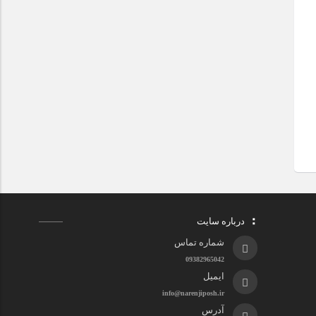
درباره سایت
شماره تماس
09382965042
ایمیل
info@narenjiposh.ir
آدرس