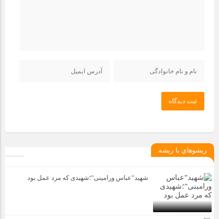
ثبت دیدگاه
ريشوهاي با ريشه
شهید”عباس ورامینی”؛شهیدی که مرد عمل بود