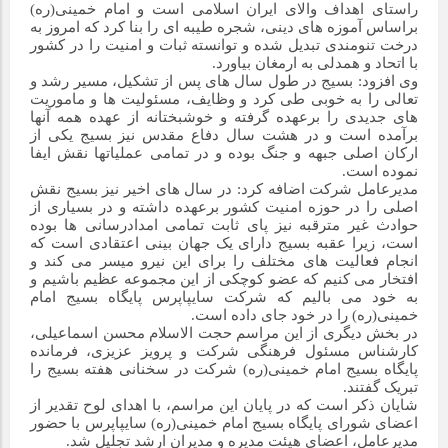
راستای اهداف والای ایران اسلامی است و امام خمینی(ره)
براساس آموزه های دینی، شجره طیبه ای را بنا کرد که امروز به
درخت تنومندی تبدیل شده و توانسته ثبات و امنیت را در کشور
با اتحاد و همدلی به ارمغان بیاورد.
وی افزود: بسیج در طول سال های پس از تشکیل، مسیر رشد و
تعالی را به خوبی طی کرد و وظایف، مسئولیت ها و ماموریت
های جدیدی را برعهده گرفته و خوشبختانه از عهده همه آنها
برآمده است و در هشت سال دفاع مقدس نیز بسیج یکی از
ارکان اصلی جبهه و جنگ بوده و در تمامی عملیاتها نقش ایفا
نموده است.
مدیرعامل شرکت اضافه کرد: در سال های اخیر نیز بسیج نقش
اصلی را در حوزه امنیت کشور برعهده داشته و در بسیاری از
حوادث غیر مترقبه نیز پای ثابت تمامی امدادرسانی ها بوده
است، زیرا عقبه بسیج دارای یک جهان بینی اعتقادی است که
انجام فعالیت های مختلف را برای این نیرو میسر می کند و
افتخار می کنیم که عضو کوچکی از این مجموعه عظیم باشیم و
به خود می بالیم که شرکت سایپاپرس پایگاه بسیج امام
خمینی(ره) را در خود جای داده است.
در بخش دیگری از این مراسم حجت الاسلام محسن اسماعیلی،
کارشناس مسئول فرهنگی شرکت و پرویز عزیزی، فرمانده
پایگاه بسیج امام خمینی(ره) شرکت در سخنانی هفته بسیج را
تبریک گفتند.
شایان ذکر است که در پایان این مراسم، با اهدای لوح تقدیر از
اعضای شورای پایگاه بسیج امام خمینی(ره) سایپاپرس با حضور
مدیرعامل، اعضای هیئت مدیره و مدیران ارشد تجلیل شد.