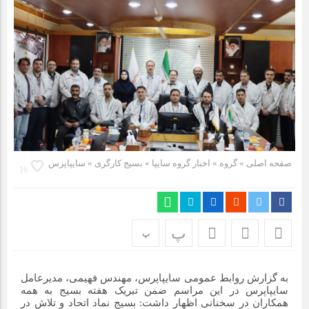
مراسم بزرگداشت سالروز آزادسازی خرمشهر در شرکت پارس خودرو
برگزار شد
مراسم گرامیداشت سالروز آزادسازی خرمشهر در نمازخانه فاطمیه
مگاموتور
تیم شهدای مگاموتور در بزرگترین مسابقات گل کوچک جهان شرکت
کرد
صفحه اصلی
» گروه »
اخبار گروه سایپا
»
بسیج کارگری
»
سایپاپرس
16
پ
پ
به گزارش روابط عمومی سایپاپرس، مهندس فهیمی، مدیرعامل
سایپاپرس در این مراسم ضمن تبریک هفته بسیج به همه
همکاران در سخنانی اظهار داشت: بسیج نماد اتحاد و تلاش در