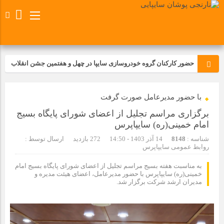
حضور کارکنان گروه خودروسازی سایپا در چهل و هفتمین جشن انقلاب
تجدید بیعت کارکنان شرکت پارس خودرو با آرمان های رهبر کبیر و فقید
با حضور مدیرعامل صورت گرفت
انقلاب اسلامی ایران
برگزاری مراسم تجلیل از اعضای شورای پایگاه بسیج
مسابقات ورزشی در مگاموتوربا استقبال کارکنان برگزار شد
امام خمینی(ره) سایپاپرس
شناسه :
8148
14 آذر 1403 - 14:50
272 بازدید
ارسال توسط :
روابط عمومی سایپاپرس
مراسم عزاداری و ذکرمصیبت سالروز شهادت امام محمدتقی(ع) در
شرکت زامیاد
به مناسبت هفته بسیج مراسم تجلیل از اعضای شورای پایگاه بسیج امام
خمینی(ره) سایپاپرس با حضور مدیرعامل، اعضای هیئت مدیره و
مدیران ارشد شرکت برگزار شد.
تجربه‌ای میدانی از صنعت برای دانش‌آموزان فنی‌وحرفه‌ای؛ بازدید
دانش‌آموزان از خطوط تولید مگاموتور