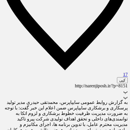
17
کپی
http://narenjiposh.ir/?p=8151
پ
پ
به گزارش روابط عمومی سایپاپرس، محمدتقی حیدری مدیر تولید
پرسکاری و برشکاری سایپاپرس ضمن اعلام این خبر گفت: با توجه
به ضرورت مدیریت ظرفیت خطوط برشکاری و لزوم اتکا به
توانمندی‌های داخلی و تحقق اهداف تولیدی شرکت پیرو تاکید
مدیریت محترم عامل، با تدوین برنامه‎ ها، اجرای مکانیزم‎ و
پیاده‎سازی سیستم‎های مورد نیاز و همچنین تلاش و همت همکاران