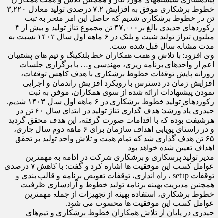
خطوط برشکاری موفق به افزایش ۷.۲ درصدی تولید معادل ۳,۲۲۰
تن در خطوط برشکاری شدیم که حاصل این امر منجر به ثبت
رکوردهای جدیدی بالغ بر۴۷,۰۰۰ تن مجموع تناژ تولید و بیش از ۴
میلیون تیراژ تولید شیت و بلنک در ۶ ماهه اول سال ۱۴۰۳ نسبت به
مدت مشابه سال قبل شده است.
وی افزود: با تلاش و همت همکاران خط بلنکینگ و تیم های پشتیبان
اعم از واحدهای برنامه ریزی، مهندسی و… با برگزاری جلسات
روزانه پایش توقفات خطوط برشکاری با هدف کاهش توقفات،
افزایش زمان در دسترس با رویکرد افزایش راندمان و اجرایی
نمودن پیشنهادات ارائه شده از سوی همکاران، موفق به ثبت
رکوردهای تولید خطوط برشکاری در ۶ ماهه اول سال ۱۴۰۳ شدیم.
حیدری یادآورشد: هدف گذاری تناژ تولید در ابتدای سال ۶۰ تن در
هرشیفت بوده که با اقدامات صورت گرفته، این هدف محقق گردید
و در راستای پویایی اهداف سازمان برای ۶ ماهه دوم سال جاری،
۶۵ تن هدف گذاری شد که تمام همت و تلاش واحد تولید بر تحقق
اهداف تعیین شده خواهد بود.
مدیر تولید پرسکاری و برشکاری شرکت در ادامه به مهمترین
عوامل کسب این موفقیت ها اشاره کرد و گفت: با کاهش ۷ درصدی
توقفات setup ، راه اندازی، توقفات تعویض برنامه و قالب بندی و
همچنین مدیریت بهینه برنامه تولید خطوط و آزادسازی ظرفیت
خطوط برشکاری، استفاده بهینه از تجهیزات از جمله مهمترین
عوامل کسب این موفقیت ها محسوب می شود.
حیدری در پایان از تلاش همکاران خطوط برشکاری و تیم‌های