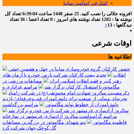
کمک فنر ایندامین سایپا
افزونه جلالی را نصب کنید.
25 صفر 1448
ساعت
6:39:05
تعداد کل
نوشته ها : 1202
تعداد نوشته های امروز : 0
تعداد اعضا : 36
تعداد
دیدگاهها : 13
×
اوقات شرعی
اطلاعیه ها
حضور کارکنان گروه خودروسازی سایپا در چهل و هفتمین جشن
انقلاب
تجدید بیعت کارکنان شرکت پارس خودرو با آرمان های
رهبر کبیر و فقید انقلاب اسلامی ایران
مسابقات ورزشی در
مگاموتوربا استقبال کارکنان برگزار شد
مراسم عزاداری و
ذکرمصیبت سالروز شهادت امام محمدتقی(ع) در شرکت زامیاد
تجربه‌ای میدانی از صنعت برای دانش‌آموزان فنی‌وحرفه‌ای؛ بازدید
دانش‌آموزان از خطوط تولید مگاموتور
مراسم بزرگداشت
سالروز آزادسازی خرمشهر در شرکت پارس خودرو برگزار شد
مراسم گرامیداشت سالروز آزادسازی خرمشهر در نمازخانه
فاطمیه مگاموتور
تیم شهدای مگاموتور در بزرگترین مسابقات
گل کوچک جهان شرکت کرد