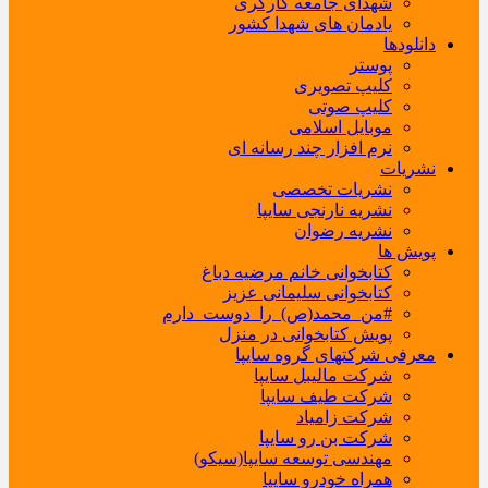
شهدای جامعه کارگری
یادمان های شهدا کشور
دانلودها
پوستر
کلیپ تصویری
کلیپ صوتی
موبایل اسلامی
نرم افزار چند رسانه ای
نشریات
نشریات تخصصی
نشریه نارنجی سایپا
نشریه رضوان
پویش ها
کتابخوانی خانم مرضیه دباغ
کتابخوانی سلیمانی عزیز
#من_محمد(ص)_را_دوست_دارم
پویش کتابخوانی در منزل
معرفی شرکتهای گروه سایپا
شرکت مالیبل سایپا
شرکت طیف سایپا
شرکت زامیاد
شرکت بن رو سایپا
مهندسی توسعه سایپا(سیکو)
همراه خودرو سایپا