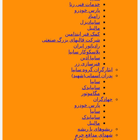
خدمات فنی رنا
پارس خودرو
زامیاد
سایپادیزل
مالیبل
کمک فنر ایندامین
شرکت قالبهای بزرگ صنعتی
رادیاتور ایران
پلاسکوکار سایپا
سایپا آذین
فنرسازی زر
ایثارگران گروه سایپا
پدران آسمانی(شهید)
سایپا
سایپایدک
مگاموتور
جهادگران
پارس خودرو
سایپا
سایپایدک
مالیبل
ریشوهای با ریشه
شهدای مدافع حرم