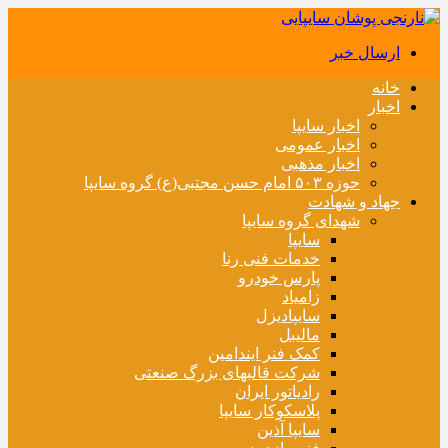
ارسال خبر
خانه
اخبار
اخبار سایپا
اخبار عمومی
اخبار مذهبی
حوزه ۵۰۳ امام حسن مجتبی(ع) گروه سایپا
جهاد و شهادت
شهدای گروه سایپا
سایپا
خدمات فنی رنا
پارس خودرو
زامیاد
سایپادیزل
مالیبل
کمک فنر ایندامین
شرکت قالبهای بزرگ صنعتی
رادیاتور ایران
پلاسکوکار سایپا
سایپا آذین