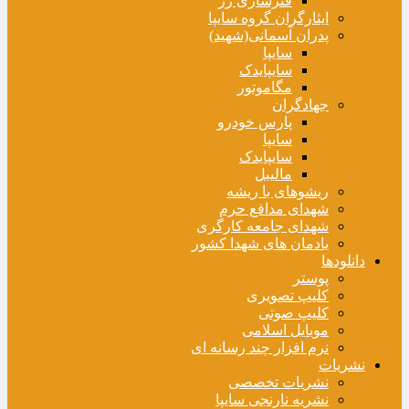
فنرسازی زر
ایثارگران گروه سایپا
پدران آسمانی(شهید)
سایپا
سایپایدک
مگاموتور
جهادگران
پارس خودرو
سایپا
سایپایدک
مالیبل
ریشوهای با ریشه
شهدای مدافع حرم
شهدای جامعه کارگری
یادمان های شهدا کشور
دانلودها
پوستر
کلیپ تصویری
کلیپ صوتی
موبایل اسلامی
نرم افزار چند رسانه ای
نشریات
نشریات تخصصی
نشریه نارنجی سایپا