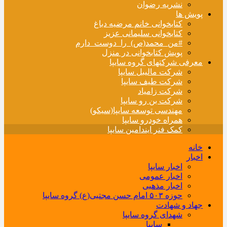
نشریه رضوان
پویش ها
کتابخوانی خانم مرضیه دباغ
کتابخوانی سلیمانی عزیز
#من_محمد(ص)_را_دوست_دارم
پویش کتابخوانی در منزل
معرفی شرکتهای گروه سایپا
شرکت مالیبل سایپا
شرکت طیف سایپا
شرکت زامیاد
شرکت بن رو سایپا
مهندسی توسعه سایپا(سیکو)
همراه خودرو سایپا
کمک فنر ایندامین سایپا
خانه
اخبار
اخبار سایپا
اخبار عمومی
اخبار مذهبی
حوزه ۵۰۳ امام حسن مجتبی(ع) گروه سایپا
جهاد و شهادت
شهدای گروه سایپا
سایپا