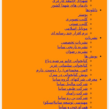
شهدای جامعه کارگری
یادمان های شهدا کشور
دانلودها
پوستر
کلیپ تصویری
کلیپ صوتی
موبایل اسلامی
نرم افزار چند رسانه ای
نشریات
نشریات تخصصی
نشریه نارنجی سایپا
نشریه رضوان
پویش ها
کتابخوانی خانم مرضیه دباغ
کتابخوانی سلیمانی عزیز
#من_محمد(ص)_را_دوست_دارم
پویش کتابخوانی در منزل
معرفی شرکتهای گروه سایپا
شرکت مالیبل سایپا
شرکت طیف سایپا
شرکت زامیاد
شرکت بن رو سایپا
مهندسی توسعه سایپا(سیکو)
همراه خودرو سایپا