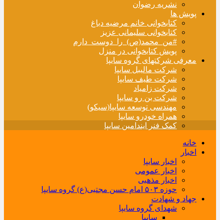
نشریه رضوان
پویش ها
کتابخوانی خانم مرضیه دباغ
کتابخوانی سلیمانی عزیز
#من_محمد(ص)_را_دوست_دارم
پویش کتابخوانی در منزل
معرفی شرکتهای گروه سایپا
شرکت مالیبل سایپا
شرکت طیف سایپا
شرکت زامیاد
شرکت بن رو سایپا
مهندسی توسعه سایپا(سیکو)
همراه خودرو سایپا
کمک فنر ایندامین سایپا
خانه
اخبار
اخبار سایپا
اخبار عمومی
اخبار مذهبی
حوزه ۵۰۳ امام حسن مجتبی(ع) گروه سایپا
جهاد و شهادت
شهدای گروه سایپا
سایپا