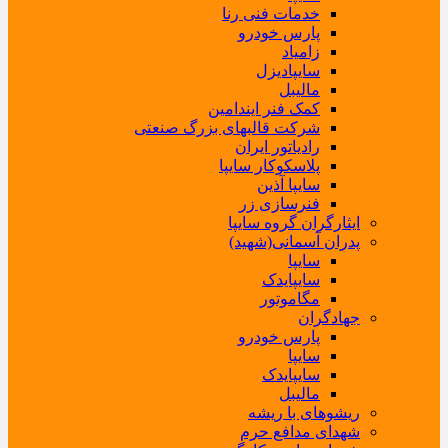
خدمات فنی رنا
پارس خودرو
زامیاد
سایپادیزل
مالیبل
کمک فنر ایندامین
شرکت قالبهای بزرگ صنعتی
رادیاتور ایران
پلاسکوکار سایپا
سایپا آذین
فنرسازی زر
ایثارگران گروه سایپا
پدران آسمانی(شهید)
سایپا
سایپایدک
مگاموتور
جهادگران
پارس خودرو
سایپا
سایپایدک
مالیبل
ریشوهای با ریشه
شهدای مدافع حرم