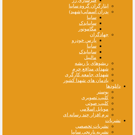
فنرسازی زر
ایثارگران گروه سایپا
پدران آسمانی(شهید)
سایپا
سایپایدک
مگاموتور
جهادگران
پارس خودرو
سایپا
سایپایدک
مالیبل
ریشوهای با ریشه
شهدای مدافع حرم
شهدای جامعه کارگری
یادمان های شهدا کشور
دانلودها
پوستر
کلیپ تصویری
کلیپ صوتی
موبایل اسلامی
نرم افزار چند رسانه ای
نشریات
نشریات تخصصی
نشریه نارنجی سایپا