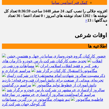
کمک فنر ایندامین سایپا
افزونه جلالی را نصب کنید.
24 صفر 1448
ساعت
8:37:00
تعداد کل
نوشته ها : 1202
تعداد نوشته های امروز : 0
تعداد اعضا : 36
تعداد
دیدگاهها : 13
×
اوقات شرعی
اطلاعیه ها
حضور کارکنان گروه خودروسازی سایپا در چهل و هفتمین جشن
انقلاب
تجدید بیعت کارکنان شرکت پارس خودرو با آرمان های
رهبر کبیر و فقید انقلاب اسلامی ایران
مسابقات ورزشی در
مگاموتوربا استقبال کارکنان برگزار شد
مراسم عزاداری و
ذکرمصیبت سالروز شهادت امام محمدتقی(ع) در شرکت زامیاد
تجربه‌ای میدانی از صنعت برای دانش‌آموزان فنی‌وحرفه‌ای؛ بازدید
دانش‌آموزان از خطوط تولید مگاموتور
مراسم بزرگداشت
سالروز آزادسازی خرمشهر در شرکت پارس خودرو برگزار شد
مراسم گرامیداشت سالروز آزادسازی خرمشهر در نمازخانه
فاطمیه مگاموتور
تیم شهدای مگاموتور در بزرگترین مسابقات
گل کوچک جهان شرکت کرد