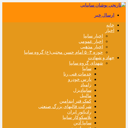
ارسال خبر
خانه
اخبار
اخبار سایپا
اخبار عمومی
اخبار مذهبی
حوزه ۵۰۳ امام حسن مجتبی(ع) گروه سایپا
جهاد و شهادت
شهدای گروه سایپا
سایپا
خدمات فنی رنا
پارس خودرو
زامیاد
سایپادیزل
مالیبل
کمک فنر ایندامین
شرکت قالبهای بزرگ صنعتی
رادیاتور ایران
پلاسکوکار سایپا
سایپا آذین