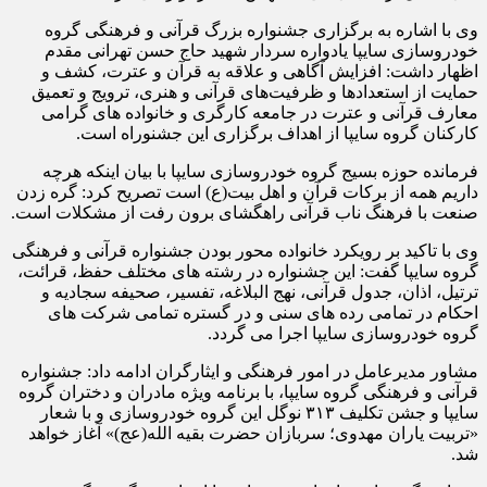
وی با اشاره به برگزاری جشنواره بزرگ قرآنی و فرهنگی گروه
خودروسازی سایپا یادواره سردار شهید حاج حسن تهرانی مقدم
اظهار داشت: افزایش آگاهی و علاقه به قرآن و عترت، کشف و
حمایت از استعدادها و ظرفیت‌های قرآنی و هنری، ترویج و تعمیق
معارف قرآنی و عترت در جامعه کارگری و خانواده های گرامی
کارکنان گروه سایپا از اهداف برگزاری این جشنوراه است.
فرمانده حوزه بسیج گروه خودروسازی سایپا با بیان اینکه هرچه
داریم همه از برکات قرآن و اهل بیت(ع) است تصریح کرد: گره زدن
صنعت با فرهنگ ناب قرآنی راهگشای برون رفت از مشکلات است.
وی با تاکید بر رویکرد خانواده محور بودن جشنواره قرآنی و فرهنگی
گروه سایپا گفت: این جشنواره در رشته های مختلف حفظ، قرائت،
ترتیل، اذان، جدول قرآنی، نهج البلاغه، تفسیر، صحیفه سجادیه و
احکام در تمامی رده های سنی و در گستره تمامی شرکت های
گروه خودروسازی سایپا اجرا می گردد.
مشاور مدیرعامل در امور فرهنگی و ایثارگران ادامه داد: جشنواره
قرآنی و فرهنگی گروه سایپا، با برنامه ویژه مادران و دختران گروه
سایپا و جشن تکلیف ۳۱۳ نوگل این گروه خودروسازی و با شعار
«تربیت یاران مهدوی؛ سربازان حضرت بقیه الله(عج)» آغاز خواهد
شد.