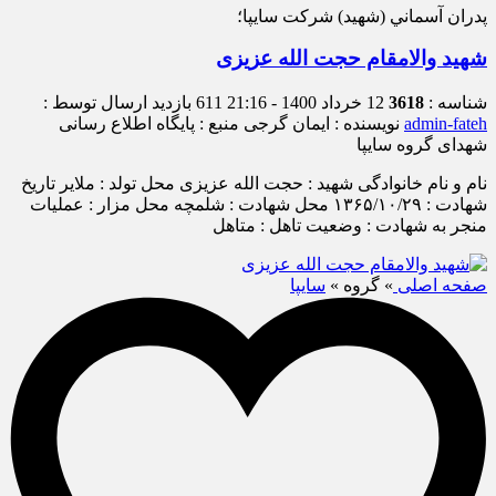
پدران آسماني (شهيد) شركت سايپا؛
شهید والامقام حجت الله عزیزی
شناسه :
3618
12 خرداد 1400 - 21:16
611 بازدید
ارسال توسط :
admin-fateh
نویسنده : ایمان گرجی
منبع : پایگاه اطلاع رسانی
شهدای گروه سایپا
نام و نام خانوادگی شهید : حجت الله عزیزی محل تولد : ملایر تاریخ
شهادت : ۱۳۶۵/۱۰/۲۹ محل شهادت : شلمچه محل مزار : عملیات
منجر به شهادت : وضعیت تاهل : متاهل
صفحه اصلی
» گروه »
سایپا