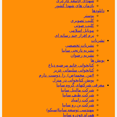
شهدای جامعه کارگری
یادمان های شهدا کشور
دانلودها
پوستر
کلیپ تصویری
کلیپ صوتی
موبایل اسلامی
نرم افزار چند رسانه ای
نشریات
نشریات تخصصی
نشریه نارنجی سایپا
نشریه رضوان
پویش ها
کتابخوانی خانم مرضیه دباغ
کتابخوانی سلیمانی عزیز
#من_محمد(ص)_را_دوست_دارم
پویش کتابخوانی در منزل
معرفی شرکتهای گروه سایپا
شرکت مالیبل سایپا
شرکت طیف سایپا
شرکت زامیاد
شرکت بن رو سایپا
مهندسی توسعه سایپا(سیکو)
همراه خودرو سایپا