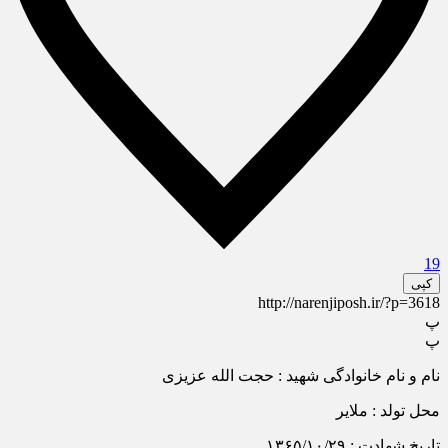
19
کپی
http://narenjiposh.ir/?p=3618
پ
پ
نام و نام خانوادگی شهید : حجت الله عزیزی
محل تولد : ملایر
تاریخ شهادت : ۱۳۶۵/۱۰/۲۹