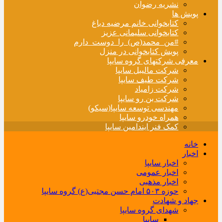
نشریه رضوان
پویش ها
کتابخوانی خانم مرضیه دباغ
کتابخوانی سلیمانی عزیز
#من_محمد(ص)_را_دوست_دارم
پویش کتابخوانی در منزل
معرفی شرکتهای گروه سایپا
شرکت مالیبل سایپا
شرکت طیف سایپا
شرکت زامیاد
شرکت بن رو سایپا
مهندسی توسعه سایپا(سیکو)
همراه خودرو سایپا
کمک فنر ایندامین سایپا
خانه
اخبار
اخبار سایپا
اخبار عمومی
اخبار مذهبی
حوزه ۵۰۳ امام حسن مجتبی(ع) گروه سایپا
جهاد و شهادت
شهدای گروه سایپا
سایپا