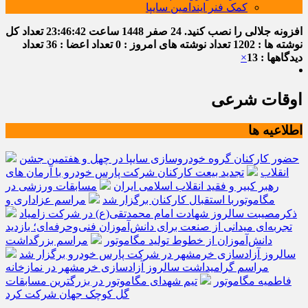
کمک فنر ایندامین سایپا
افزونه جلالی را نصب کنید.
24 صفر 1448
ساعت
23:46:43
تعداد کل
نوشته ها : 1202
تعداد نوشته های امروز : 0
تعداد اعضا : 36
تعداد
دیدگاهها : 13
×
اوقات شرعی
اطلاعیه ها
حضور کارکنان گروه خودروسازی سایپا در چهل و هفتمین جشن
انقلاب
تجدید بیعت کارکنان شرکت پارس خودرو با آرمان های
رهبر کبیر و فقید انقلاب اسلامی ایران
مسابقات ورزشی در
مگاموتوربا استقبال کارکنان برگزار شد
مراسم عزاداری و
ذکرمصیبت سالروز شهادت امام محمدتقی(ع) در شرکت زامیاد
تجربه‌ای میدانی از صنعت برای دانش‌آموزان فنی‌وحرفه‌ای؛ بازدید
دانش‌آموزان از خطوط تولید مگاموتور
مراسم بزرگداشت
سالروز آزادسازی خرمشهر در شرکت پارس خودرو برگزار شد
مراسم گرامیداشت سالروز آزادسازی خرمشهر در نمازخانه
فاطمیه مگاموتور
تیم شهدای مگاموتور در بزرگترین مسابقات
گل کوچک جهان شرکت کرد