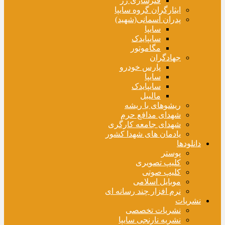
فنرسازی زر
ایثارگران گروه سایپا
پدران آسمانی(شهید)
سایپا
سایپایدک
مگاموتور
جهادگران
پارس خودرو
سایپا
سایپایدک
مالیبل
ریشوهای با ریشه
شهدای مدافع حرم
شهدای جامعه کارگری
یادمان های شهدا کشور
دانلودها
پوستر
کلیپ تصویری
کلیپ صوتی
موبایل اسلامی
نرم افزار چند رسانه ای
نشریات
نشریات تخصصی
نشریه نارنجی سایپا