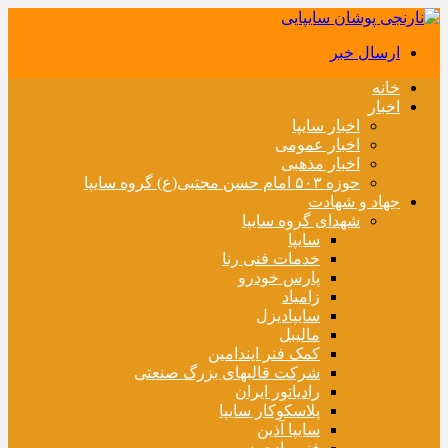
ارسال خبر
خانه
اخبار
اخبار سایپا
اخبار عمومی
اخبار مذهبی
حوزه ۵۰۳ امام حسن مجتبی(ع) گروه سایپا
جهاد و شهادت
شهدای گروه سایپا
سایپا
خدمات فنی رنا
پارس خودرو
زامیاد
سایپادیزل
مالیبل
کمک فنر ایندامین
شرکت قالبهای بزرگ صنعتی
رادیاتور ایران
پلاسکوکار سایپا
سایپا آذین