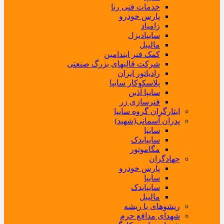
خدمات فنی رنا
پارس خودرو
زامیاد
سایپادیزل
مالیبل
کمک فنر ایندامین
شرکت قالبهای بزرگ صنعتی
رادیاتور ایران
پلاسکوکار سایپا
سایپا آذین
فنرسازی زر
ایثارگران گروه سایپا
پدران آسمانی(شهید)
سایپا
سایپایدک
مگاموتور
جهادگران
پارس خودرو
سایپا
سایپایدک
مالیبل
ریشوهای با ریشه
شهدای مدافع حرم