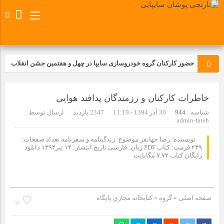
حضور کارکنان گروه خودروسازی سایپا در چهل و هفتمین جشن انقلاب
تجدید بیعت کارکنان شرکت پارس خودرو با آرمان های رهبر کبیر و فقید
خاطرات کارکنان و رزمندگان پدافند هوایی
انقلاب اسلامی ایران
شناسه :
944
30 آذر 1394 - 11:19
2347 بازدید
ارسال توسط :
مسابقات ورزشی در مگاموتوربا استقبال کارکنان برگزار شد
admin-fateh
نویسنده: رضا جهانفر موضوع: زندگینامه و سفرنامه تعداد صفحات:
۲۴۹ فرمت: کتاب PDF زبان: فارسی تاریخ انتشار: ۱۴ تیر۱۳۹۴ دانلود
مراسم عزاداری و ذکرمصیبت سالروز شهادت امام محمدتقی(ع) در
رایگان کتاب ۷.۷۲ مگابایت
شرکت زامیاد
تجربه‌ای میدانی از صنعت برای دانش‌آموزان فنی‌وحرفه‌ای؛ بازدید
دانش‌آموزان از خطوط تولید مگاموتور
صفحه اصلی
» گروه »
كتابخانه مجازي پايگاه
36