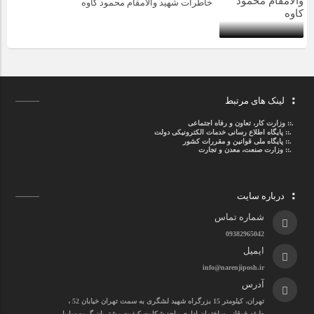
خاطرات شهید والامقام محمود کاوه‌
لینک های مرتبط
.::
وزارت کار، تعاون و رفاه اجتماعی
.::
پایگاه اطلاع رسانی خدمات الکترونیکی دولت
.::
پایگاه ملی قوانین و مقررات کشور
.:: وزارت صنعت، معدن و تجارت
درباره سایت
شماره تماس
09382965042
ایمیل
info@narenjiposh.ir
آدرس
تهران، کیلومتر 15 بزرگراه شهید لشگری به سمت تهران خیابان 52 ،
طبقه فوقانی ساختمان اداری واحد شکایت کیفیت مشتریان گروه سایپا