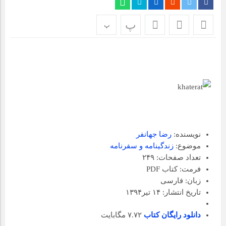
مراسم بزرگداشت سالروز آزادسازی خرمشهر در شرکت پارس خودرو
برگزار شد
پ
پ
مراسم گرامیداشت سالروز آزادسازی خرمشهر در نمازخانه فاطمیه
مگاموتور
تیم شهدای مگاموتور در بزرگترین مسابقات گل کوچک جهان شرکت
کرد
نویسنده:
رضا جهانفر
موضوع:
زندگینامه و سفرنامه
تعداد صفحات:
۲۴۹
فرمت:
کتاب
PDF
زبان:
فارسی
تاریخ انتشار:
۱۴ تیر۱۳۹۴
دانلود رایگان کتاب
۷.۷۲ مگابایت