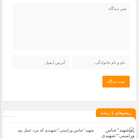
ثبت دیدگاه
ريشوهاي با ريشه
شهید”عباس ورامینی”؛شهیدی که مرد عمل بود