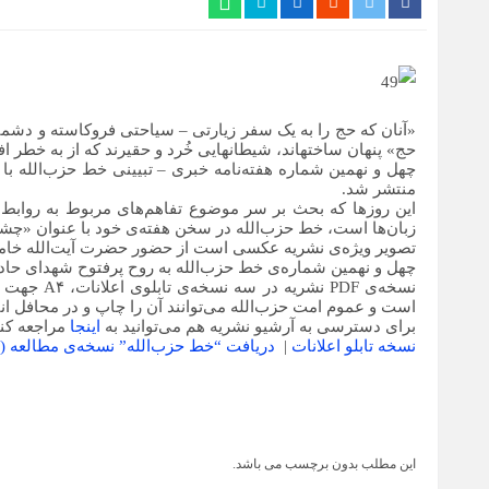
«آنان که حج را به یک سفر زیارتی – سیاحتی فروکاسته و دشمنی
حج» پنهان ساختهاند، شیطانهایی خُرد و حقیرند که از به خطر اف
چهل و نهمین شماره هفته‌نامه خبری – تبیینی خط حزب‌الله 
منتشر شد.
این روزها که بحث بر سر موضوع تفاهم‌های مربوط به روابط
زبان‌ها است، خط حزب‌الله در سخن هفته‌ی خود با عنوان «چشم
تصویر ویژه‌ی نشریه عکسی است از حضور حضرت آیت‌الله خامنه‌ای
چهل و نهمین شماره‌ی خط حزب‌الله به روح پرفتوح شهدای حادث
است و عموم امت حزب‌الله می‌توانند آن را چاپ و در محافل انقل
برای دسترسی به آرشیو نشریه هم می‌توانید به
اینجا
مراجعه کنی
نسخه تابلو اعلانات
|
دریافت “خط حزب‌الله” نسخه‌ی مطالعه
(A
این مطلب بدون برچسب می باشد.