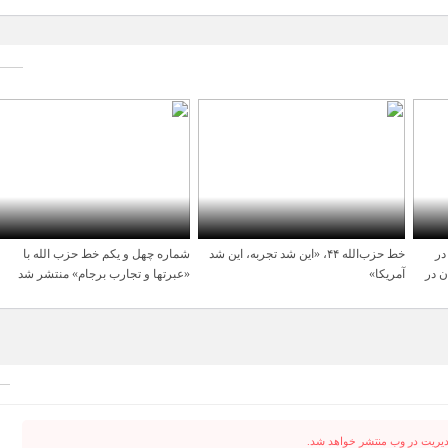
در
خط حزب‌الله ۴۴، «این شد تجربه، این شد
شماره چهل و یکم خط حزب الله با
10 سال قبل
10 سال قبل
ن در
آمریکا»
«عبرتها و تجارب برجام» منتشر شد
دیریت در وب منتشر خواهد شد.