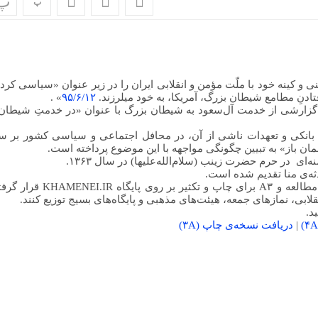
پ
پ
 و کینه خود با ملّت مؤمن و انقلابی ایران را در زیر عنوان «سیاسی کرد
تادنِ مطامع شیطان بزرگ، آمریکا، به خود میلرزند.
۹۵/۶/۱۲
» .
با گزارشی از خدمت آل‌سعود به شیطان بزرگ با عنوان «در خدمتِ شیطان
 بانکی و تعهدات ناشی از آن، در محافل اجتماعی و سیاسی کشور بر س
ان باز» به تبیین چگونگی مواجهه با این موضوع پرداخته است.
 در حرم حضرت زینب (سلام‌الله‌علیها) در سال ۱۳۶۳.
ه‌ی منا تقدیم شده است.
نسخه‌ی PDF نشریه در سه نسخه‌ی تابلوی اعلانات، A۴ جهت مطالعه و A۳ برای چاپ و تکثیر بر روی پایگاه I.IR
ابی، نمازهای جمعه، هیئت‌های مذهبی و پایگاه‌های بسیج توزیع کنند.
د
.
۴
)
|
دریافت نسخه‌ی چاپ
(A
۳
)