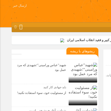
ارسال خبر
کبیر و فقید انقلاب اسلامی ایران
شرکت زامیاد
ريشوهاي با ريشه
وز آزادسازی خرمشهر در شرکت پارس خودرو برگزار شد
وچک جهان شرکت کرد
شهید”عباس ورامینی”؛شهیدی که مرد
عمل بود
ند،
باید جهادی کار کنید
از مسئولیت خود، سوء استفاده نکنید!
شهادت آغاز خوشبختی است