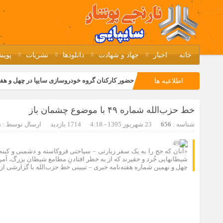
خانه
اخبار
جهاد و شهادت
دانلودها
نشریات
پویش
حضور کارکنان گروه خودروسازی سایپا در چهل و هف
اطلاعیه ها
مسابقات ورزشی در مگاموتوربا استقبال کارکنان بر
خط حزب‌الله شماره ۴۹ با موضوع چشمان باز
تجربه‌ای میدانی از صنعت برای دانش‌آموزان فنی‌وح
شناسه :
656
23 شهریور 1395 - 4:18
1714 بازدید
ارسال توسط :
h
مراسم گرامیداشت سالروز آزادسازی خرمشهر در نم
«آنان که حج را به یک سفر زیارتی – سیاحتی فروکاسته و دشمنی و کینه 
شیطانهایی خُرد و حقیرند که از به خطر افتادنِ مطامع شیطان بزرگ، آمری
چهل و نهمین شماره هفته‌نامه خبری – تبیینی خط حزب‌الله با گزارشی 