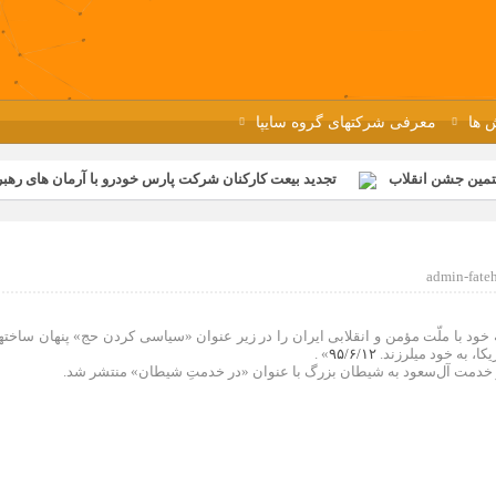
 ها
معرفی شرکتهای گروه سایپا
تمین جشن انقلاب
تجدید بیعت کارکنان شرکت پارس خودرو با آرمان های رهبر 
گزار شد
مراسم عزاداری و ذکرمصیبت سالروز شهادت امام محمدتقی(ع) در 
رفه‌ای؛ بازدید دانش‌آموزان از خطوط تولید مگاموتور
مراسم بزرگداشت سالر
admin-fate
ازخانه فاطمیه مگاموتور
تیم شهدای مگاموتور در بزرگترین مسابقات گل ک
خود با ملّت مؤمن و انقلابی ایران را در زیر عنوان «سیاسی کردن حج» پنهان ساختها
کا، به خود میلرزند.
۹۵/۶/۱۲
» .
از خدمت آل‌سعود به شیطان بزرگ با عنوان «در خدمتِ شیطان» منتشر شد.