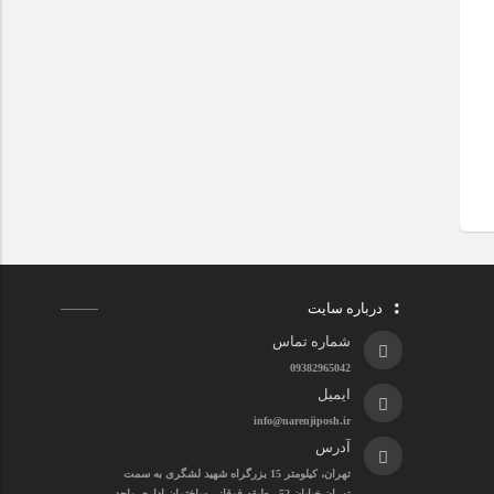
درباره سایت
شماره تماس
09382965042
ایمیل
info@narenjiposh.ir
آدرس
تهران، کیلومتر 15 بزرگراه شهید لشگری به سمت
تهران خیابان 52 ، طبقه فوقانی ساختمان اداری واحد