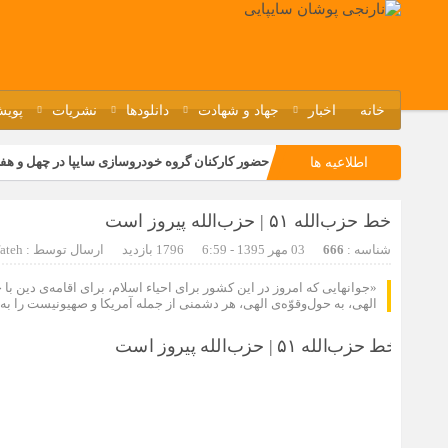
خانه
اخبار
جهاد و شهادت
دانلودها
نشریات
پویش
حضور کارکنان گروه خودروسازی سایپا در چهل و هف
اطلاعیه ها
مسابقات ورزشی در مگاموتوربا استقبال کارکنان بر
خط حزب‌الله ۵۱ | حزب‌الله پیروز است
تجربه‌ای میدانی از صنعت برای دانش‌آموزان فنی‌وح
شناسه :
666
03 مهر 1395 - 6:59
1796 بازدید
ارسال توسط :
ateh
مراسم گرامیداشت سالروز آزادسازی خرمشهر در نم
«جوانهایی که امروز در این کشور برای احیاء اسلام، برای اقامه‌ی دین با 
الهی، به حول‌وقوّه‌ی الهی، هر دشمنی از جمله آمریکا و صهیونیست را به زانو خ