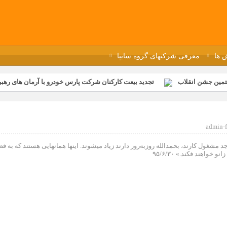
 ها
معرفی شرکتهای گروه سایپا
تمین جشن انقلاب
تجدید بیعت کارکنان شرکت پارس خودرو با آرمان های رهبر 
گزار شد
مراسم عزاداری و ذکرمصیبت سالروز شهادت امام محمدتقی(ع) در 
رفه‌ای؛ بازدید دانش‌آموزان از خطوط تولید مگاموتور
مراسم بزرگداشت سالر
admin-f
ازخانه فاطمیه مگاموتور
تیم شهدای مگاموتور در بزرگترین مسابقات گل ک
جد مشغول کارند، بحمدالله روزبه‌روز دارند زیاد میشوند. اینها همانهایی هستند که به ف
واهند فکند.» ۹۵/۶/۳۰