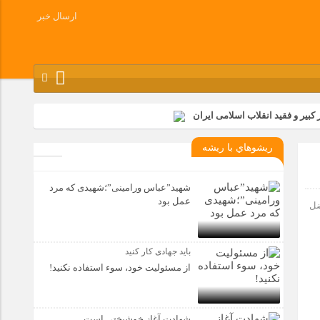
ارسال خبر
کبیر و فقید انقلاب اسلامی ایران
شرکت زامیاد
ريشوهاي با ريشه
وز آزادسازی خرمشهر در شرکت پارس خودرو برگزار شد
وچک جهان شرکت کرد
شهید”عباس ورامینی”؛شهیدی که مرد
عمل بود
ضل
باید جهادی کار کنید
از مسئولیت خود، سوء استفاده نکنید!
شهادت آغاز خوشبختی است