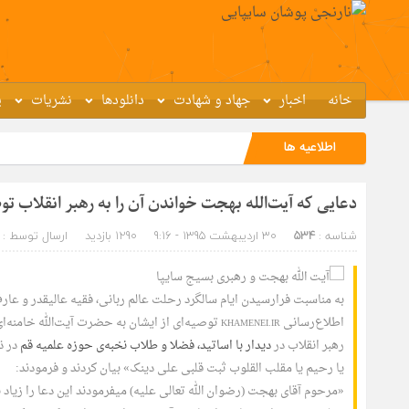
خانه
اخبار
جهاد و شهادت
دانلودها
نشریات
پ
اطلاعیه ها
حضو
دعایی که آیت‌الله بهجت خواندن آن را به رهبر انقلاب تو
شناسه :
534
30 اردیبهشت 1395 - 9:16
1290 بازدید
ارسال توسط :
به مناسبت فرارسیدن ایام سالگرد رحلت عالم ربانی، فقیه عالیقدر و
اطلاع‌رسانی
توصیه‌ای از ایشان به حضرت آیت‌الله خامنه‌ای
KHAMENEI.IR
رهبر انقلاب در
دیدار با اساتید، فضلا و طلاب نخبه‌ی حوزه علمیه قم
در ذ
یا رحیم یا مقلب القلوب ثبت قلبی علی دینک» بیان کردند و فرمودند:
«مرحوم آقای بهجت (رضوان الله تعالی علیه) میفرمودند این دعا را زیاد ب