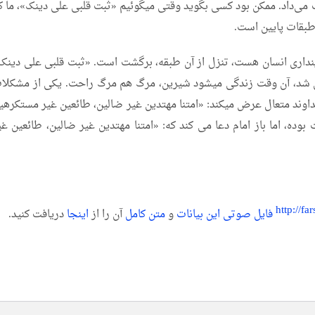
 می‌داد. ممکن بود کسی بگوید وقتی میگوئیم «ثبت قلبی علی دینک»، ما ک
بقات پایین است.
دینداری انسان هست، تنزل از آن طبقه، برگشت است. «ثبت قلبی علی دینک
 این شد، آن وقت زندگی میشود شیرین، مرگ هم مرگ راحت. یکی از مشکلا
اوند متعال عرض میکند: «امتنا مهتدین غیر ضالین، طائعین غیر مستکرهی
ه، اما باز امام دعا می کند که: «امتنا مهتدین غیر ضالین، طائعین غی
فایل صوتی این بیانات
و
متن کامل
آن را از
اینجا
دریافت کنید.