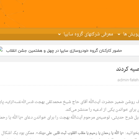
ویش ها
معرفی شرکتهای گروه سایپا
ر کارکنان گروه خودروسازی سایپا در چهل و هفتمین جشن انقلاب
تجدید بی
صیه کردند
admin-fateh
 عارف روشن ضمیر حضرت آیت‌الله آقای حاج شیخ محمدتقی بهجت
، پا
قدس‌الله‌نفسه‌الزکیه
 برای خواندن یکی از ادعیه را منتشر می‌کند.
یل شرح حدیثی، توصیه‌ی مرحوم آیت‌الله بهجت را برای خواندن دعای «یا الله یا رحما
خوانید: «
». ممکن بود یک اشکال
یا الله یا رحمان یا رحیم یا مقلب القلوب ثبت قلبی علی دینک