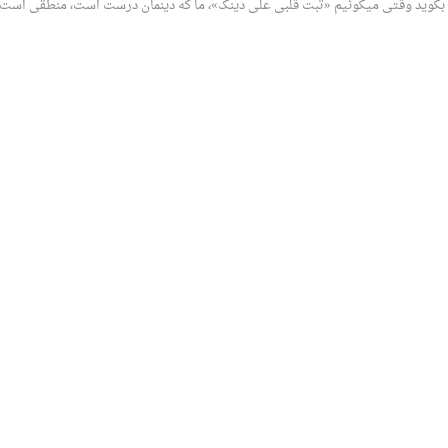
ی بگوید وقتی میگوئیم «ثبت قلبی علی دینک»، ما که دینمان درست است، منطقی است،