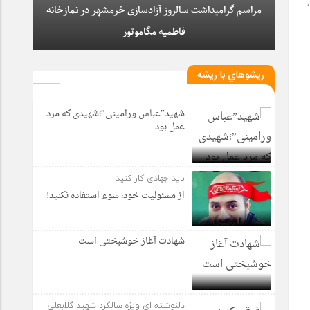
مراسم گرامیداشت سالروز آزادسازی خرمشهر در نمازخانه
فاطمیه مگاموتور
ريشوهاي با ريشه
شهید”عباس ورامینی”؛شهیدی که مرد
عمل بود
باید جهادی کار کنید
از مسئولیت خود، سوء استفاده نکنید!
شهادت آغاز خوشبختی است
دلنوشته ای ویژه سالگرد شهید گلابعلی