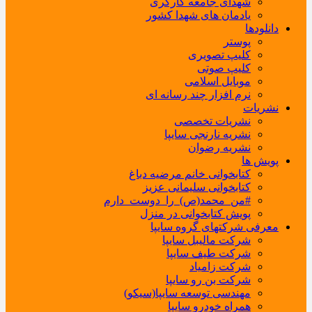
شهدای جامعه کارگری
یادمان های شهدا کشور
دانلودها
پوستر
کلیپ تصویری
کلیپ صوتی
موبایل اسلامی
نرم افزار چند رسانه ای
نشریات
نشریات تخصصی
نشریه نارنجی سایپا
نشریه رضوان
پویش ها
کتابخوانی خانم مرضیه دباغ
کتابخوانی سلیمانی عزیز
#من_محمد(ص)_را_دوست_دارم
پویش کتابخوانی در منزل
معرفی شرکتهای گروه سایپا
شرکت مالیبل سایپا
شرکت طیف سایپا
شرکت زامیاد
شرکت بن رو سایپا
مهندسی توسعه سایپا(سیکو)
همراه خودرو سایپا