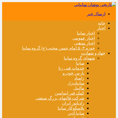
ارسال خبر
خانه
اخبار
اخبار سایپا
اخبار عمومی
اخبار مذهبی
حوزه ۵۰۳ امام حسن مجتبی(ع) گروه سایپا
جهاد و شهادت
شهدای گروه سایپا
سایپا
خدمات فنی رنا
پارس خودرو
زامیاد
سایپادیزل
مالیبل
کمک فنر ایندامین
شرکت قالبهای بزرگ صنعتی
رادیاتور ایران
پلاسکوکار سایپا
سایپا آذین