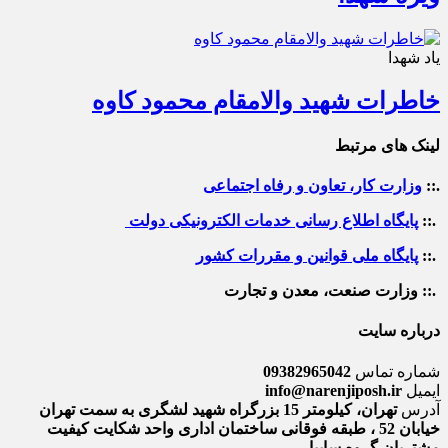
یاد شهدا
خاطرات شهید والامقام محمود کاوه‌
لینک های مرتبط
.::
وزارت کار، تعاون و رفاه اجتماعی
.::
پایگاه اطلاع رسانی خدمات الکترونیکی دولت
.::
پایگاه ملی قوانین و مقررات کشور
.:: وزارت صنعت، معدن و تجارت
درباره سایت
شماره تماس
09382965042
ایمیل
info@narenjiposh.ir
آدرس
تهران، کیلومتر 15 بزرگراه شهید لشگری به سمت تهران
خیابان 52 ، طبقه فوقانی ساختمان اداری واحد شکایت کیفیت
مشتریان گروه سایپا