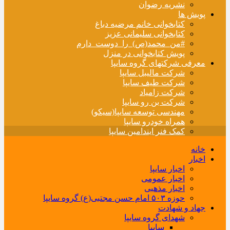
نشریه رضوان
پویش ها
کتابخوانی خانم مرضیه دباغ
کتابخوانی سلیمانی عزیز
#من_محمد(ص)_را_دوست_دارم
پویش کتابخوانی در منزل
معرفی شرکتهای گروه سایپا
شرکت مالیبل سایپا
شرکت طیف سایپا
شرکت زامیاد
شرکت بن رو سایپا
مهندسی توسعه سایپا(سیکو)
همراه خودرو سایپا
کمک فنر ایندامین سایپا
خانه
اخبار
اخبار سایپا
اخبار عمومی
اخبار مذهبی
حوزه ۵۰۳ امام حسن مجتبی(ع) گروه سایپا
جهاد و شهادت
شهدای گروه سایپا
سایپا