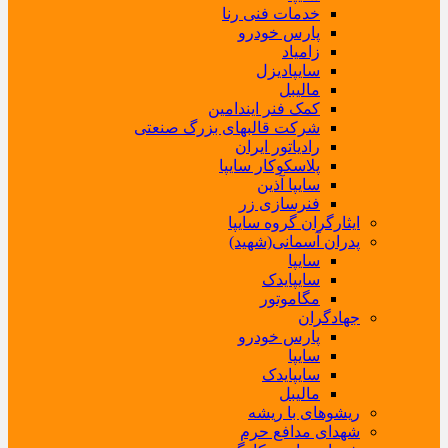
خدمات فنی رنا
پارس خودرو
زامیاد
سایپادیزل
مالیبل
کمک فنر ایندامین
شرکت قالبهای بزرگ صنعتی
رادیاتور ایران
پلاسکوکار سایپا
سایپا آذین
فنرسازی زر
ایثارگران گروه سایپا
پدران آسمانی(شهید)
سایپا
سایپایدک
مگاموتور
جهادگران
پارس خودرو
سایپا
سایپایدک
مالیبل
ریشوهای با ریشه
شهدای مدافع حرم