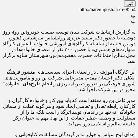
کپی
http://narenjiposh.ir/?p=8554
پ
پ
به گزارش ارتباطات شرکت بنیان توسعه صنعت خودرو(بن رو)، روز
دوشنبه با حضور دکتر سعید عزیزی روانشناس سرشناس کشور،
دومین جلسه از سلسله کارگاه‌های آموزشی خانواده با عنوان کارگاه
«مهارت‌های همسری» با حضور ۳۰۰ نفر از اعضای خانواده‌ها در
محل سالن اجتماعات حضرت معصومه(س) شهرستان ساوه برگزار
شد.
این کارگاه آموزشی در راستای اجرای سیاست‌های منشور فرهنگی
ابلاغی دکتر احسان مقدم، مدیرعامل شرکت بن رو و ماموریت‌های
شورای فرهنگی بر ضرورت برنامه‌ریزی و انجام طرح‌های “خانواده”
محور در این شرکت اجرا شد.
مدیرعامل بن رو معتقد است که باید بین کار و خانواده کارگران و
کارکنان رابطه تعادل و تعاملی ایجاد شود و هر گونه غفلت از مسائل
خانوادگی نه تنها بر راندمان تولید اثرگذار است بلکه ما را از
مسئولیت و وظیفه خطیر حمایت از این نهاد مهم به عنوان رکن
جامعه سالم و اسلامی دور می‌کند.
اهدای لوح سپاس و جوایز به برگزیدگان مسابقات کتابخوانی و