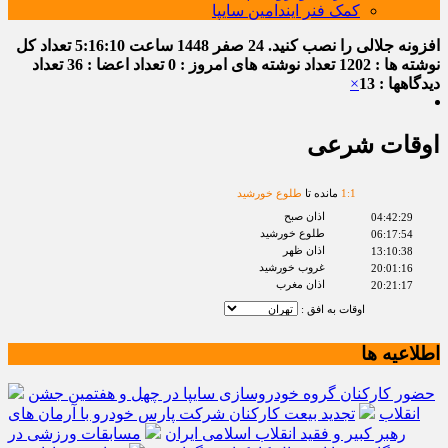
کمک فنر ایندامین سایپا
افزونه جلالی را نصب کنید.
24 صفر 1448
ساعت
5:16:11
تعداد کل
نوشته ها : 1202
تعداد نوشته های امروز : 0
تعداد اعضا : 36
تعداد
دیدگاهها : 13
×
اوقات شرعی
1
:
1
مانده تا
طلوع خورشید
اذان صبح
04:42:29
طلوع خورشید
06:17:54
اذان ظهر
13:10:38
غروب خورشید
20:01:16
اذان مغرب
20:21:17
اوقات به افق :
اطلاعیه ها
حضور کارکنان گروه خودروسازی سایپا در چهل و هفتمین جشن
انقلاب
تجدید بیعت کارکنان شرکت پارس خودرو با آرمان های
رهبر کبیر و فقید انقلاب اسلامی ایران
مسابقات ورزشی در