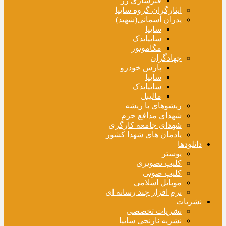
فنرسازی زر
ایثارگران گروه سایپا
پدران آسمانی(شهید)
سایپا
سایپایدک
مگاموتور
جهادگران
پارس خودرو
سایپا
سایپایدک
مالیبل
ریشوهای با ریشه
شهدای مدافع حرم
شهدای جامعه کارگری
یادمان های شهدا کشور
دانلودها
پوستر
کلیپ تصویری
کلیپ صوتی
موبایل اسلامی
نرم افزار چند رسانه ای
نشریات
نشریات تخصصی
نشریه نارنجی سایپا