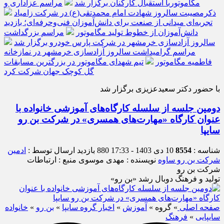
مگاموتوربا استقبال کارکنان برگزار شد
مراسم عزاداری و
ذکرمصیبت سالروز شهادت امام محمدتقی(ع) در شرکت زامیاد
تجربه‌ای میدانی از صنعت برای دانش‌آموزان فنی‌وحرفه‌ای؛ بازدید
دانش‌آموزان از خطوط تولید مگاموتور
مراسم بزرگداشت
سالروز آزادسازی خرمشهر در شرکت پارس خودرو برگزار شد
مراسم گرامیداشت سالروز آزادسازی خرمشهر در نمازخانه
فاطمیه مگاموتور
تیم شهدای مگاموتور در بزرگترین مسابقات
گل کوچک جهان شرکت کرد
با حضور دکتر سعیدعزیزی برگزار شد
دومین جلسه از سلسله کارگاه‌های آموزشی خانواده با
عنوان کارگاه «مهارت‌های همسری» در شرکت بن رو
سایپا
شناسه :
8554
10 دی 1403 - 17:33
880 بازدید
ارسال توسط :
ادمین
شرکت بن رو ساوه
نویسنده : مهدی موسوی
منبع : ارتباطات
شرکت بن رو
تولید و فرهنگ دوبال رشد «بن رو»
صفحه اصلی
» گروه »
آموزش
»
اخبار گروه سایپا
»
بن رو
»
خانواده
سایپایی
»
فرهنگ