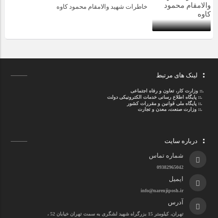
خاطرات شهید والامقام محمود کاوه‌
لینک های مرتبط
.::
وزارت کار، تعاون و رفاه اجتماعی
.::
پایگاه اطلاع رسانی خدمات الکترونیکی دولت
.::
پایگاه ملی قوانین و مقررات کشور
.:: وزارت صنعت، معدن و تجارت
درباره سایت
شماره تماس
09382965042
ایمیل
info@narenjiposh.ir
آدرس
تهران، کیلومتر 15 بزرگراه شهید لشگری به سمت تهران خیابان 52 ،