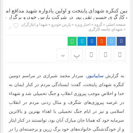
مراسم بزرگداشت سالروز آزادسازی خرمشهر در شرکت پارس خودرو
برگزار شد
صفحه اصلی
» گروه »
اخبار ویژه
»
پارس خودرو
»
شهدا و ایثارگران
مراسم گرامیداشت سالروز آزادسازی خرمشهر در نمازخانه فاطمیه
21
»
شهداي جامعه كارگري
مگاموتور
تیم شهدای مگاموتور در بزرگترین مسابقات گل کوچک جهان شرکت
کرد
پ
پ
به گزارش
سایپانیوز
، سردار محمد شیرازی در مراسم دومین
کنگره شهدای پایتخت،‌ گفت: ایستادگی مردم در کنار ایمان به
خدا و اخلاص موجب پیروزی انقلاب و جنگ تحمیلی شد و شهداء
در عرصه پیروزی‌های شگرف و مثال زدنی مردم در انقلاب
اسلامی و نیز در ایام جنگ تحمیلی با اهداء بهترین و بالاترین
سرمایه خود که همانا جان مبارک آنان بود، توانستند در کنار ایثار
و از خودگذشتگی خانواده‌های خود برگ زرین و برجسته‌ای را در