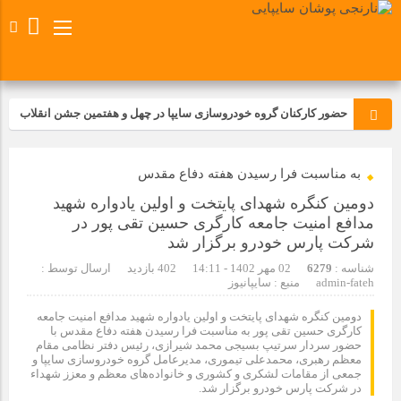
حضور کارکنان گروه خودروسازی سایپا در چهل و هفتمین جشن انقلاب
تجدید بیعت کارکنان شرکت پارس خودرو با آرمان های رهبر کبیر و فقید
به مناسبت فرا رسیدن هفته دفاع مقدس
انقلاب اسلامی ایران
دومین کنگره شهدای پایتخت و اولین یادواره شهید
مسابقات ورزشی در مگاموتوربا استقبال کارکنان برگزار شد
مدافع امنیت جامعه کارگری حسین تقی پور در
شرکت پارس خودرو برگزار شد
مراسم عزاداری و ذکرمصیبت سالروز شهادت امام محمدتقی(ع) در
شناسه :
6279
02 مهر 1402 - 14:11
402 بازدید
ارسال توسط :
admin-fateh
شرکت زامیاد
منبع : سایپانیوز
دومین کنگره شهدای پایتخت و اولین یادواره شهید مدافع امنیت جامعه
کارگری حسین تقی پور به مناسبت فرا رسیدن هفته دفاع مقدس با
تجربه‌ای میدانی از صنعت برای دانش‌آموزان فنی‌وحرفه‌ای؛ بازدید
حضور سردار سرتیپ بسیجی محمد شیرازی، رئیس دفتر نظامی مقام
دانش‌آموزان از خطوط تولید مگاموتور
معظم رهبری، محمدعلی تیموری، مدیرعامل گروه خودروسازی سایپا و
جمعی از مقامات لشکری و کشوری و خانواده‌های معظم و معزز شهداء
در شرکت پارس خودرو برگزار شد.