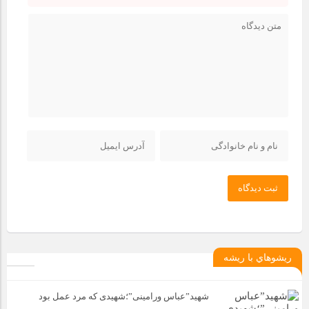
ثبت دیدگاه
ريشوهاي با ريشه
شهید”عباس ورامینی”؛شهیدی که مرد عمل بود