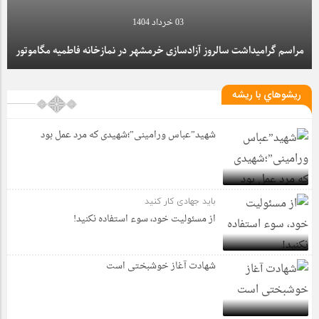
03 خرداد 1404
مراسم گرامیداشت سالروز آزادسازی خرمشهر در نمازخانه فاطمیه مگاموتور
ريشوهاي با ريشه
شهید”عباس ورامینی”؛شهیدی که مرد عمل بود
باید جهادی کار کنید
از مسئولیت خود، سوء استفاده نکنید!
شهادت آغاز خوشبختی است