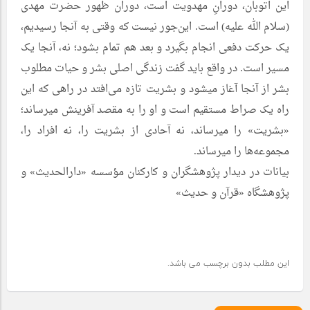
این اتوبان، دورانِ مهدویت است، دوران ظهور حضرت مهدى
(سلام الله علیه) است. این‌جور نیست که وقتى به آنجا رسیدیم،
یک حرکت دفعى انجام بگیرد و بعد هم تمام بشود؛ نه، آنجا یک
مسیر است. در واقع باید گفت زندگى اصلى بشر و حیات مطلوب
بشر از آنجا آغاز میشود و بشریت تازه مى‌افتد در راهى که این
راه یک صراط مستقیم است و او را به مقصد آفرینش میرساند؛
«بشریت» را میرساند، نه آحادى از بشریت را، نه افراد را،
مجموعه‌ها را میرساند.
بیانات در دیدار پژوهشگران و کارکنان‌ مؤسسه «دارالحدیث» و
پژوهشگاه «قرآن و حدیث»
این مطلب بدون برچسب می باشد.