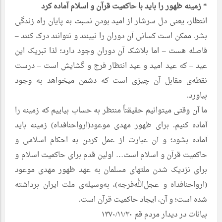
* زمینه ظهور را باید با حاکمیت قرآن و اسلام آماده کرد
انتظار، یعنی دل سرشار از امید بودن نسبت به پایان راه زندگی
بشر. ممکن است کسانی آن دوران را نبینند و نتوانند درک کنند –
فاصله هست – اما بلاشک آن دوران وجود دارد؛ لذا تبریک این
عید – که عید امید و عید انتظار فرج و گشایش است – درست
نقطه‌ی مقابل آن چیزی است که دشمن میخواهد به وجود
بیاورد.
ما آن وقتی میتوانیم حقیقتاً منتظر به حساب بیاییم که زمینه را
آماده کنیم. برای ظهور مهدی موعود(ارواحنافداه) زمینه باید
آماده بشود؛ و آن عبارت از عمل کردن به احکام اسلامی و
حاکمیت قرآن و اسلام است… اولین قدم برای حاکمیت اسلام و
برای نزدیک شدن ملتهای مسلمان به عهد ظهور مهدی موعود
(ارواحنافداه و عجل‌الله‌فرجه)، به‌وسیله‌ی ملت ایران برداشته
شده است؛ و آن، ایجاد حاکمیت قرآن است.
بیانات در دیدار مردم قم ۱۳۷۰/۱۱/۳۰