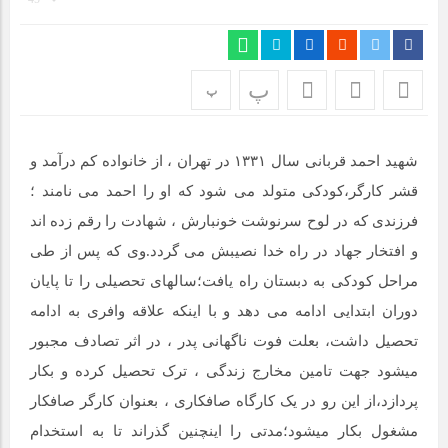
مراسم بزرگداشت سالروز آزادسازی خرمشهر در شرکت پارس خودرو
برگزار شد
مراسم گرامیداشت سالروز آزادسازی خرمشهر در نمازخانه فاطمیه
پ
پ
مگاموتور
تیم شهدای مگاموتور در بزرگترین مسابقات گل کوچک جهان شرکت
شهید احمد قربانی سال ۱۳۳۱ در تهران ، از خانواده کم درآمد و
کرد
قشر کارگر،کودکی متولد می شود که او را احمد می نامند ؛
فرزندی که در لوح سرنوشت خونبارش ، شهادت را رقم زده اند
و افتخار جهاد در راه خدا نصیبش می گردد.وی که پس از طی
مراحل کودکی به دبستان راه یافت؛سالهای تحصیلی را تا پایان
دوران ابتدایی ادامه می دهد و با اینکه علاقه وافری به ادامه
تحصیل داشت، بعلت فوت ناگهانی پدر ، در اثر تصادف مجبور
میشود جهت تامین مخارج زندگی ، ترک تحصیل کرده و بکار
پردازد،از این رو در یک کارگاه صافکاری ، بعنوان کارگر صافکار
مشغول بکار میشود؛مدتی را اینچنین گذراند تا به استخدام