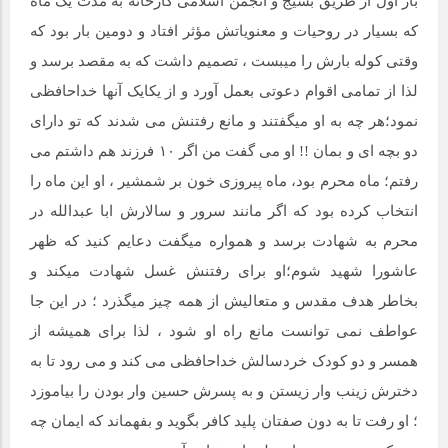
بار اول از طریق بسیج و انجمن اسلامی کارخانه به مدت یک ماه
که بسیار در روحیات و معنویاتش مؤثر افتاد و دومین بار بود که
وقتی کوله بارش را میبست ، تصمیم داشت که به مقصد برسد و
لذا از تمامی اقوام دعوتی بعمل آورد و از یکایک آنها خداحافظی
نمود؛هر چه به او میگفتند و مانع رفتنش می شدند که تو دارای
دو بچه ای و بمان !! او می گفت من اگر ۱۰ فرزند هم داشتم می
رفتم؛ ماه محرم بود، ماه پیروزی خون بر شمشیر ، او این ماه را
انتخاب کرده بود که اگر مانند سرور و سالارش ابا عبدالله در
محرم به شهادت برسد و همواره میگفت دعایم کنید که ظهر
عاشورا شهید شوم؛او برای رفتنش غسل شهادت میکند و
بخاطر هدف مقدس و متعالیش از همه چیز میگذرد ؛ در این جا
عواطف نمی توانست مانع راه او شود ، لذا برای همیشه از
همسر و دو کودک خردسالش خداحافظی می کند و می رود تا به
دخترش زینب وار زیستن و به پسرش حسین وار بودن را بیاموزد
؛ او رفت تا به دون صفتان پلید کافر بگوید و بفهماند که ایمان چه