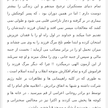
تمام دنیای مستکبران ترجیح میدهم و این زندگی را بیشتر
دوست دارم ؛ اما در همین دوران بود ، که پسر کوچکش را
بیماری در بر گرفته و دچار ناراحتی قلبی می شود و طولی نمی
کشد که معالجات میسر نمی افتد و ایشان فرزند دلبندشان را
تقدیم خدا میکند و خداوند در اول راه او را با فقدان عزیزش
امتحان کرده و ابتدا طعم تلخ مرگ فرزند را به وی می چشاند و
میزان تحمل او را در برابر مصائب می آزماید ؛ نخست از جنبه
مالی و سپس از جنبه جانی ، وی را محک میزند و او چه سربلند
از این آزمون الهی درمیگذرد !! چرا که دیگر مرگ فرزند را
فراموش کره و تمام افکارش متوجه انقلاب و آینده اسلام است ،
به طوری که در کلیه راهپیمایی ها و تظاهرات بر علیه رژیم
شرکت داشته و شبها به اتفاق برادرش ، اعلامیه های امام را که
توسط دو برادر روحانی اعزامی از قم میرسید ، در خانه ها و
کوچه ها پخش می کردند و اکثرا نیز در مجالس سخنرانی و
مذهبی ، حسینیه ارشاد و مسجد قبا حضور داشت.