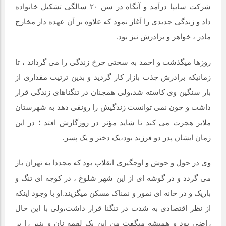
شرکت سایپا درآمد و آنگاه در سن ۲۰ سالگی تشکیل خانواده
داد و زندگی جدیدی را آغاز نمود که علاوه بر آن عهده دار مخارج
مادر ، خواهر و برادرش نیز بود.
روزها میگذشت و احمد به سختی چرخ زندگی را می گرداند ، تا
زمانیکه برادرش جذب بازار کار گردید و بدین ترتیب مقداری از
بار سنگین وی کاسته شد،ولی همچنان در تنگناهای زندگی قرار
داشت و چون نمی توانست زندگیش را رونقی دهد به شهرستان
ملایر هجرت می کند تا شاید مؤثر در روزگارش افتد ؛ در این
زمان ایشان پدر دو فرزند بود،یک دختر و یک پسر.
وی در حول و حوش و اوجگیری انقلاب بود که مجددا به تهران باز
می گردد و در گوشه ای از این شهر شلوغ ، در کوچه ای تنگ و
باریک و در خانه ای نمور و نمناک مسکن میگزیند.او با وجود اینکه
از نظر اقتصادی به شدت در تنگنا قرار داشت،ولی با این حال
راضی بود و همیشه میگفت من این یک لقمه نان و پنیر را بر