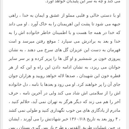
می کند و چه به سر این پلیدیان خواهد آورد.
او با دستی خالی و قلبی مملو از عشق و ایمان به خدا ، راهی
جبهه می شود تا پشت این اهریمنان را به خاک آورد . او می داند
که خدا در همه جا هست و با اطمینان خاطر خانواده اش را به
خدا و بعد به برادرش می سپارد ؛ موقع رفتن میرسد و امت
قهرمان به دست این عزیزان گل های سرخ می دهند ، به نشان
پیروزی خون بر شمشیر و او گل ها را پرپر کرده و بر سر سایر
جوانان می ریزد، به نشان ادامه دادن این راه و این که از هر
قطره خون این شهیدان ، صدها لاله خواهد رویید و هزاران جوان
جای آن را پر خواهند کرد. او می رود و بعدها با نامه ، دل خانواده
اش را از سلامتی اش شاد می کند ولی در آخرین نامه ، حرف
آخر را هم می زند که دیگر هرگز به تهران نمی آید، حلالم کنید ،
مادرم از یادگاری های من خوب نگهداری کنید و طولی نمی کشد
، ۴ روز بعد به تاریخ ۱۳۶۰/۶/۸ خبر شهادتش را می آورند ، ایشان
در حین عملیات طریق القدس و طرح باز پس گیری بستان ، پس