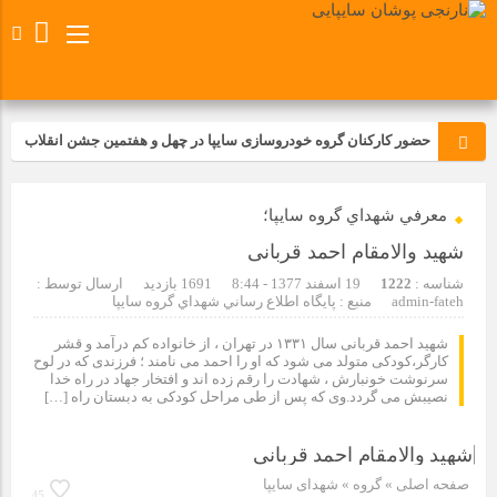
حضور کارکنان گروه خودروسازی سایپا در چهل و هفتمین جشن انقلاب
تجدید بیعت کارکنان شرکت پارس خودرو با آرمان های رهبر کبیر و فقید
معرفي شهداي گروه سايپا؛
انقلاب اسلامی ایران
شهید والامقام احمد قربانی
مسابقات ورزشی در مگاموتوربا استقبال کارکنان برگزار شد
شناسه :
1222
19 اسفند 1377 - 8:44
1691 بازدید
ارسال توسط :
admin-fateh
منبع : پايگاه اطلاع رساني شهداي گروه سايپا
مراسم عزاداری و ذکرمصیبت سالروز شهادت امام محمدتقی(ع) در
شهید احمد قربانی سال ۱۳۳۱ در تهران ، از خانواده کم درآمد و قشر
شرکت زامیاد
کارگر،کودکی متولد می شود که او را احمد می نامند ؛ فرزندی که در لوح
سرنوشت خونبارش ، شهادت را رقم زده اند و افتخار جهاد در راه خدا
نصیبش می گردد.وی که پس از طی مراحل کودکی به دبستان راه […]
تجربه‌ای میدانی از صنعت برای دانش‌آموزان فنی‌وحرفه‌ای؛ بازدید
دانش‌آموزان از خطوط تولید مگاموتور
صفحه اصلی
» گروه »
شهدای سایپا
45