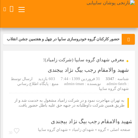
حضور کارکنان گروه خودروسازی سایپا در چهل و هفتمین جشن انقلاب
تجدید بیعت کارکنان شرکت پارس خودرو با آرمان های رهبر کبیر و فقید
معرفي شهداي گروه سايپا (شركت زامياد)؛
انقلاب اسلامی ایران
شهید والامقام رجب بیگ نژاد بیجندی
مسابقات ورزشی در مگاموتوربا استقبال کارکنان برگزار شد
شناسه :
3347
31 فروردین 1399 - 7:44
603 بازدید
ارسال توسط
:
admin-fateh
نویسنده : admin-iman
منبع : پايگاه اطلاع رساني
شهداي گروه سايپا
مراسم عزاداری و ذکرمصیبت سالروز شهادت امام محمدتقی(ع) در
شرکت زامیاد
به تهران مهاجرت نمود و در شركت زامياد مشغول به خدمت شد و از
طريق همين شركت داوطلبانه در جبهه حق عليه باطل حضور يافت.
تجربه‌ای میدانی از صنعت برای دانش‌آموزان فنی‌وحرفه‌ای؛ بازدید
دانش‌آموزان از خطوط تولید مگاموتور
صفحه اصلی
» گروه »
شهداي زامياد
»
شهداي گروه سايپا
30