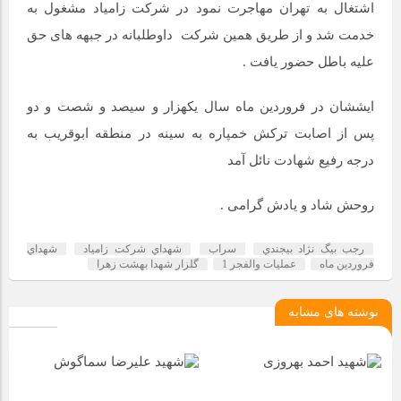
اشتغال به تهران مهاجرت نمود در شرکت زامیاد مشغول به
خدمت شد و از طریق همین شرکت داوطلبانه در جبهه های حق
علیه باطل حضور یافت .
ایششان در فروردین ماه سال یکهزار و سیصد و شصت و دو
پس از اصابت ترکش خمپاره به سینه در منطقه ابوقریب به
درجه رفیع شهادت نائل آمد
روحش شاد و یادش گرامی .
رجب بيگ نژاد بيجندي
سراب
شهداي شركت زامياد
شهداي
فروردين ماه
عمليات والفجر 1
گلزار شهدا بهشت زهرا
نوشته های مشابه