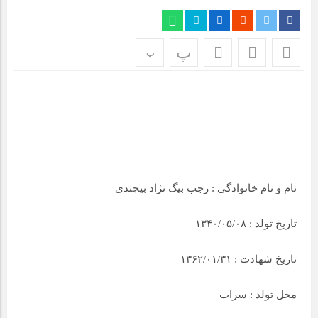
مراسم بزرگداشت سالروز آزادسازی خرمشهر در شرکت پارس خودرو
برگزار شد
پ
پ
مراسم گرامیداشت سالروز آزادسازی خرمشهر در نمازخانه فاطمیه
مگاموتور
تیم شهدای مگاموتور در بزرگترین مسابقات گل کوچک جهان شرکت
کرد
نام و نام خانوادگی : رجب بیگ نژاد بیجندی
تاریخ تولد : ۱۳۴۰/۰۵/۰۸
تاریخ شهادت : ۱۳۶۲/۰۱/۳۱
محل تولد : سراب