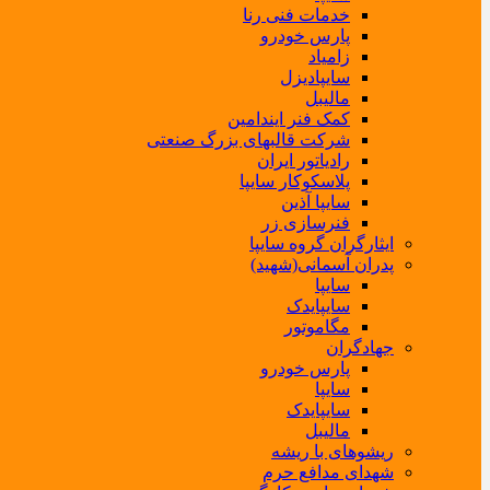
خدمات فنی رنا
پارس خودرو
زامیاد
سایپادیزل
مالیبل
کمک فنر ایندامین
شرکت قالبهای بزرگ صنعتی
رادیاتور ایران
پلاسکوکار سایپا
سایپا آذین
فنرسازی زر
ایثارگران گروه سایپا
پدران آسمانی(شهید)
سایپا
سایپایدک
مگاموتور
جهادگران
پارس خودرو
سایپا
سایپایدک
مالیبل
ریشوهای با ریشه
شهدای مدافع حرم