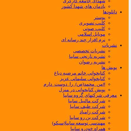
شهدای جامعه کارگری
یادمان های شهدا کشور
دانلودها
پوستر
کلیپ تصویری
کلیپ صوتی
موبایل اسلامی
نرم افزار چند رسانه ای
نشریات
نشریات تخصصی
نشریه نارنجی سایپا
نشریه رضوان
پویش ها
کتابخوانی خانم مرضیه دباغ
کتابخوانی سلیمانی عزیز
#من_محمد(ص)_را_دوست_دارم
پویش کتابخوانی در منزل
معرفی شرکتهای گروه سایپا
شرکت مالیبل سایپا
شرکت طیف سایپا
شرکت زامیاد
شرکت بن رو سایپا
مهندسی توسعه سایپا(سیکو)
همراه خودرو سایپا