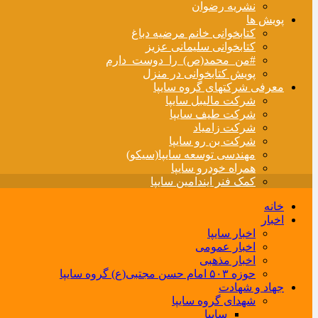
نشریه رضوان
پویش ها
کتابخوانی خانم مرضیه دباغ
کتابخوانی سلیمانی عزیز
#من_محمد(ص)_را_دوست_دارم
پویش کتابخوانی در منزل
معرفی شرکتهای گروه سایپا
شرکت مالیبل سایپا
شرکت طیف سایپا
شرکت زامیاد
شرکت بن رو سایپا
مهندسی توسعه سایپا(سیکو)
همراه خودرو سایپا
کمک فنر ایندامین سایپا
خانه
اخبار
اخبار سایپا
اخبار عمومی
اخبار مذهبی
حوزه ۵۰۳ امام حسن مجتبی(ع) گروه سایپا
جهاد و شهادت
شهدای گروه سایپا
سایپا