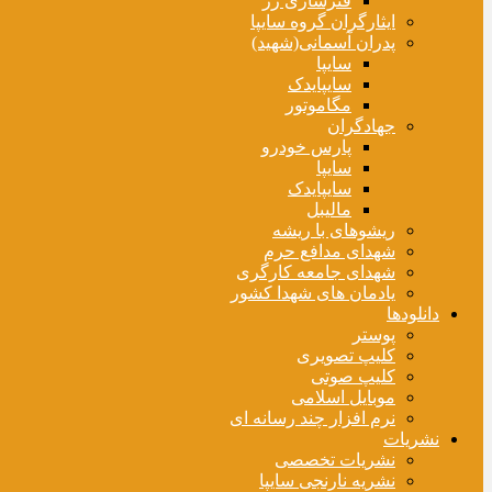
فنرسازی زر
ایثارگران گروه سایپا
پدران آسمانی(شهید)
سایپا
سایپایدک
مگاموتور
جهادگران
پارس خودرو
سایپا
سایپایدک
مالیبل
ریشوهای با ریشه
شهدای مدافع حرم
شهدای جامعه کارگری
یادمان های شهدا کشور
دانلودها
پوستر
کلیپ تصویری
کلیپ صوتی
موبایل اسلامی
نرم افزار چند رسانه ای
نشریات
نشریات تخصصی
نشریه نارنجی سایپا