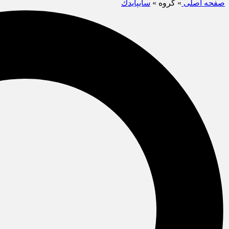
صفحه اصلی
» گروه »
سايپايدك