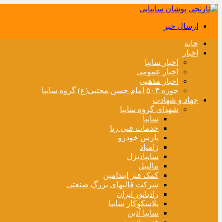
ارسال خبر
خانه
اخبار
اخبار سایپا
اخبار عمومی
اخبار مذهبی
حوزه ۵۰۳ امام حسن مجتبی(ع) گروه سایپا
جهاد و شهادت
شهدای گروه سایپا
سایپا
خدمات فنی رنا
پارس خودرو
زامیاد
سایپادیزل
مالیبل
کمک فنر ایندامین
شرکت قالبهای بزرگ صنعتی
رادیاتور ایران
پلاسکوکار سایپا
سایپا آذین