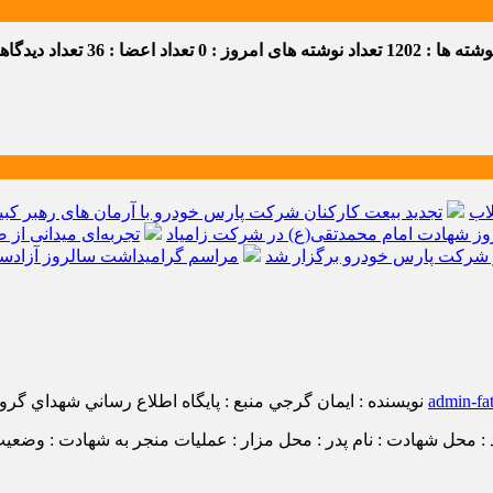
ه ها : 1202
تعداد نوشته های امروز : 0
تعداد اعضا : 36
تعداد دیدگاهها 
اب
تجدید بیعت کارکنان شرکت پارس خودرو با آرمان های رهبر کبیر 
ز شهادت امام محمدتقی(ع) در شرکت زامیاد
تجربه‌ای میدانی از 
شرکت پارس خودرو برگزار شد
مراسم گرامیداشت سالروز آزادسا
admin-fa
نویسنده : ايمان گرجي
منبع : پايگاه اطلاع رساني شهداي گروه
لد : محل شهادت : نام پدر : محل مزار : عملیات منجر به شهادت : وضعیت