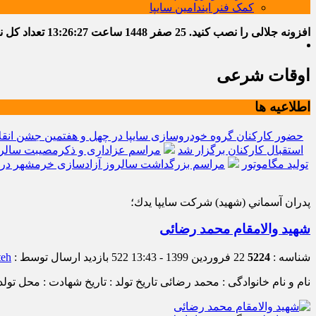
کمک فنر ایندامین سایپا
افزونه جلالی را نصب کنید.
25 صفر 1448
ساعت
13:26:28
تعداد کل نوشت
اوقات شرعی
اطلاعیه ها
حضور کارکنان گروه خودروسازی سایپا در چهل و هفتمین جشن انقل
استقبال کارکنان برگزار شد
مراسم عزاداری و ذکرمصیبت سالرو
تولید مگاموتور
مراسم بزرگداشت سالروز آزادسازی خرمشهر در 
پدران آسماني (شهيد) شركت سايپا يدك؛
شهید والامقام محمد رضائی
شناسه :
5224
22 فروردین 1399 - 13:43
522 بازدید
ارسال توسط :
teh
نام و نام خانوادگی : محمد رضائی تاریخ تولد : تاریخ شهادت : محل تو