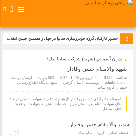
حضور کارکنان گروه خودروسازی سایپا در چهل و هفتمین جشن انقلاب
تجدید بیعت کارکنان شرکت پارس خودرو با آرمان های رهبر کبیر و فقید
پدران آسماني (شهيد) شركت سايپا يدك؛
انقلاب اسلامی ایران
شهید والامقام حسن وفادار
مسابقات ورزشی در مگاموتوربا استقبال کارکنان برگزار شد
شناسه :
5189
22 فروردین 1400 - 8:37
803 بازدید
ارسال توسط
:
admin-fateh
نویسنده : ايمان گرجي
منبع : پايگاه اطلاع رساني
شهداي گروه سايپا
مراسم عزاداری و ذکرمصیبت سالروز شهادت امام محمدتقی(ع) در
شرکت زامیاد
نام و نام خانوادگی : حسن وفادار تاریخ تولد : تاریخ شهادت : محل تولد :
محل شهادت : نام پدر : محل مزار : عملیات منجر به شهادت : وضعیت
تاهل : متاهل
تجربه‌ای میدانی از صنعت برای دانش‌آموزان فنی‌وحرفه‌ای؛ بازدید
دانش‌آموزان از خطوط تولید مگاموتور
صفحه اصلی
» گروه »
سايپايدك
28