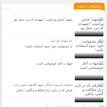
ريشوهاي با ريشه
شهید”عباس ورامینی”؛شهیدی که مرد عمل بود
باید جهادی کار کنید
از مسئولیت خود، سوء استفاده نکنید!
شهادت آغاز خوشبختی است
دلنوشته ای ویژه سالگرد شهید گلابعلی حسین زاده
فرقی که در بازی دراز شکافت و گفتی: یاعلی
چریک نامدار تیپ شهدا