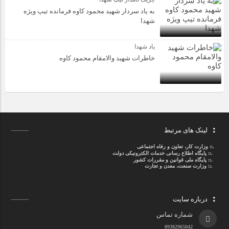
به یاد سردار شهید محمود کاوه فرمانده تیپ ویژه
شهدا
یاد شهدا
خاطرات شهید والامقام محمود کاوه‌
لینک های مرتبط
.::
وزارت کار، تعاون و رفاه اجتماعی
.::
پایگاه اطلاع رسانی خدمات الکترونیکی دولت
.::
پایگاه ملی قوانین و مقررات کشور
.:: وزارت صنعت، معدن و تجارت
درباره سایت
شماره تماس
09382965042