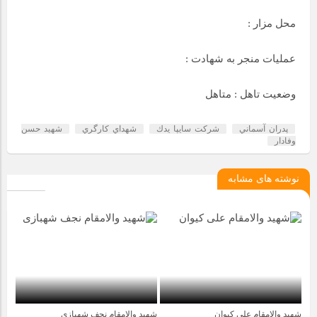
محل مزار :
عملیات منجر به شهادت :
وضعیت تاهل : متاهل
پدران آسماني
شركت سايپا يدك
شهداي كارگري
شهيد حسن
وفادار
نوشته های مشابه
شهید والامقام علی کیوان
شهید والامقام نجف شهبازی