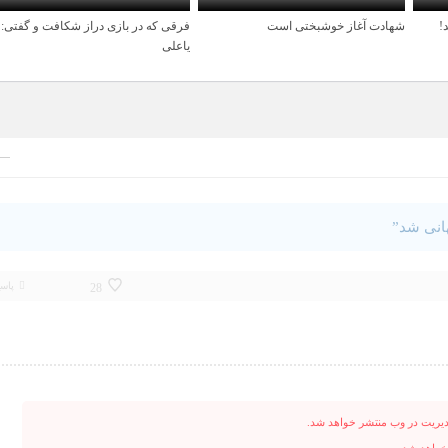
!
شهادت آغاز خوشبختی است
فرقی که در بازی دراز شکافت و گفتی:
1 سال قبل
2 سال قبل
یاعلی
هانی شد”
پاس
28
دیریت در وب منتشر خواهد شد.
نخواهد شد.