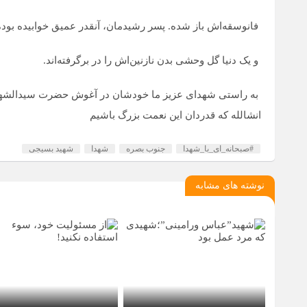
فانوسقه‌اش باز شده. پسر رشیدمان، آنقدر عمیق خوابیده بوده ک
و یک دنیا گل وحشی بدن نازنین‌اش را در برگرفته‌اند.
به راستی شهدای عزیز ما خودشان در آغوش حضرت سیدالشهدا(ع)
انشالله که قدردان این نعمت بزرگ باشیم
#صبحانه_ای_با_شهدا
جنوب بصره
شهدا
شهید بسیجی
نوشته های مشابه