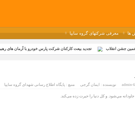
 ها
معرفی شرکتهای گروه سایپا
تمین جشن انقلاب
تجدید بیعت کارکنان شرکت پارس خودرو با آرمان های رهبر 
گزار شد
مراسم عزاداری و ذکرمصیبت سالروز شهادت امام محمدتقی(ع) در 
رفه‌ای؛ بازدید دانش‌آموزان از خطوط تولید مگاموتور
مراسم بزرگداشت سالر
ازخانه فاطمیه مگاموتور
تیم شهدای مگاموتور در بزرگترین مسابقات گل ک
admin-f
نویسنده : ایمان گرجی
منبع : پایگاه اطلاع رسانی شهدای گروه سایپا
دانه مي‌شود. و کل دنیا را حیرت زده می‌کند.