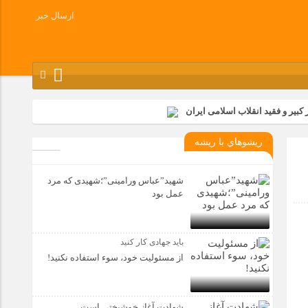
ارسال خبر
کبیر و فقید انقلاب اسلامی ایران
شرکت زامیاد
ريشوهاي با ريشه
وز آزادسازی خرمشهر در شرکت پارس خودرو برگزار شد
وچک جهان شرکت کرد
شهید”عباس ورامینی”؛شهیدی که مرد
عمل بود
باید جهادی کار کنید
از مسئولیت خود، سوء استفاده نکنید!
شهادت آغاز خوشبختی است