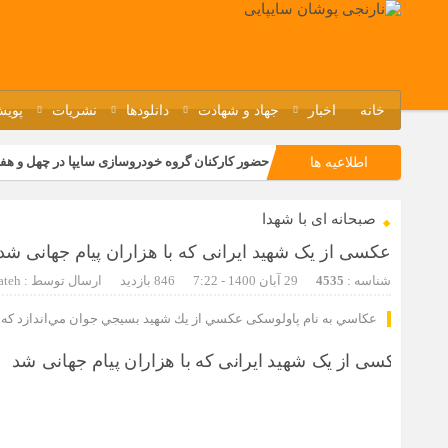
خانه
اخبار
جهاد و شهادت
دانلودها
نشریات
پویش
حضور کارکنان گروه خودروسازی سایپا در چهل و هف
اطلاعیه ها
مسابقات ورزشی در مگاموتوربا استقبال کارکنان بر
صبحانه ای با شهدا
تجربه‌ای میدانی از صنعت برای دانش‌آموزان فنی‌وح
عکسی از یک شهید ایرانی که با هزاران پیام جهانی شد
مراسم گرامیداشت سالروز آزادسازی خرمشهر در نم
شناسه :
4535
29 آبان 1400 - 7:22
846 بازدید
ارسال توسط :
ateh
عكاسي به نام پاولوسکی عكسي از يك شهید بسيجي جوان مي‌اندازد كه جاو