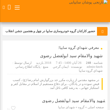
حضور کارکنان گروه خودروسازی سایپا در چهل و هفتمین جشن انقلاب
تجدید بیعت کارکنان شرکت پارس خودرو با آرمان های رهبر کبیر و فقید
معرفي شهداي گروه سايپا؛
انقلاب اسلامی ایران
شهید والامقام سید ابولفضل رضوی
مسابقات ورزشی در مگاموتوربا استقبال کارکنان برگزار شد
شناسه :
248
26 آبان 1400 - 7:45
2018 بازدید
ارسال توسط :
admin-fateh
نویسنده : ايمان گرجي
منبع : پايگاه اطلاع رساني
شهداي گروه سايپا
مراسم عزاداری و ذکرمصیبت سالروز شهادت امام محمدتقی(ع) در
شرکت زامیاد
در مشهد مقدس از زیارت مکرر جد بزرگوارش امام رضا (ع) ، کسب
فیض نموده و در پادگان ، برای دفاع مستقیم از اسلام در مقابل کفر و
استکبار جهانی ، به رشد کافی نائل آمد .
تجربه‌ای میدانی از صنعت برای دانش‌آموزان فنی‌وحرفه‌ای؛ بازدید
دانش‌آموزان از خطوط تولید مگاموتور
صفحه اصلی
» گروه »
شهدای سایپا
51