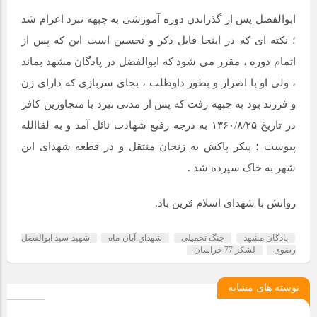
ابوالفضل پس از گذراندن دوره آموزشی به جبهه نبرد اعزام شد
؛ نکته ای که در اینجا قابل ذکر و تحسین است این که پس از
اتمام دوره ، مقرر می شود که ابوالفضل در پادگان مشهد بماند
، ولی او با اصرار و بطور داوطلب ، بجای سربازی که دارای زن
و فرزند بود به جبهه رفت که پس از مدتی نبرد با متجاوزین کافر
در تاریخ ۱۳۶۰/۸/۲۵ به درجه رفیع شهادت نائل آمد و به لقاالله
پیوست ؛ پیکر پاکش به زنجان منتقل و در قطعه شهدای این
شهر به خاک سپرده شد .
روانش با شهدای اسلام قرین باد.
پادگان مشهد
جنگ تحمیلی
شهداي آبان ماه
شهید سید ابوالفضل
رضوی
لشکر 77 خراسان
نوشته های مشابه