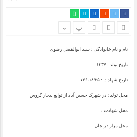
مراسم بزرگداشت سالروز آزادسازی خرمشهر در شرکت پارس خودرو
برگزار شد
مراسم گرامیداشت سالروز آزادسازی خرمشهر در نمازخانه فاطمیه
پ
پ
مگاموتور
نام و نام خانوادگی : سید ابوالفضل رضوی
تیم شهدای مگاموتور در بزرگترین مسابقات گل کوچک جهان شرکت
کرد
تاریخ تولد : ۱۳۳۷
تاریخ شهادت : ۱۳۶۰/۸/۲۵
محل تولد : در شهرک حسین آباد از توابع بیجار گروس
محل شهادت :
محل مزار : زنجان