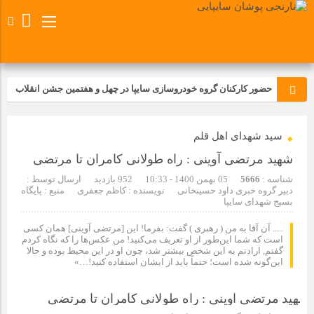
حضور کارکنان گروه خودروسازی سایپا در چهل و هفتمین جشن انقلاب
تجدید بیعت کارکنان شرکت پارس خودرو با آرمان های رهبر کبیر و فقید
سید شهدای اهل قلم
انقلاب اسلامی ایران
شهید مرتضی آوینی : راه طولانی کامران تا مرتضی
مسابقات ورزشی در مگاموتوربا استقبال کارکنان برگزار شد
شناسه :
5666
05 بهمن 1400 - 10:33
952 بازدید
ارسال توسط :
دبیر گروه خبری داود حسینخانی
نویسنده : کاظم جعفری
منبع : پایگاه
بسیج شهدای سایپا
مراسم عزاداری و ذکرمصیبت سالروز شهادت امام محمدتقی(ع) در
شرکت زامیاد
..... آن آقا به من ( رهبری ) گفت: بفرما! این [مرتضی آوینی] همان کسی
است که شما این‌طور از او تعریف می‌کنید! من عکس‌ها را که نگاه کردم
گفتم, ارادتم به این شخص بیشتر شد، چون او در این محیط بوده و حالا
این‌گونه شده است؛ حتماً باید از ایشان استفاده کنید!…»
تجربه‌ای میدانی از صنعت برای دانش‌آموزان فنی‌وحرفه‌ای؛ بازدید
دانش‌آموزان از خطوط تولید مگاموتور