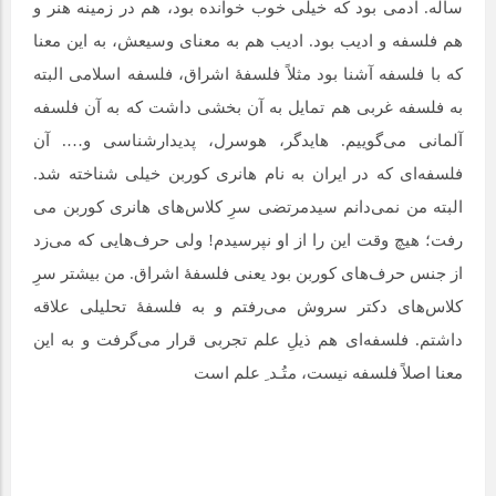
ساله. آدمی بود که خیلی خوب خوانده بود، هم در زمینه هنر و
هم فلسفه و ادیب بود. ادیب هم به معنای وسیعش، به این معنا
که با فلسفه آشنا بود مثلاً فلسفۀ اشراق، فلسفه اسلامی البته
به فلسفه غربی هم تمایل به آن بخشی داشت که به آن فلسفه
آلمانی می­‌گوییم. هایدگر، هوسرل، پدیدارشناسی و…. آن
فلسفه‌ای که در ایران به نام هانری کوربن خیلی شناخته شد.
البته من نمی­‌دانم سیدمرتضی سرِ کلاس‌­های هانری کوربن می­‌
رفت؛ هیچ وقت این را از او نپرسیدم! ولی حرف‌هایی که می‌زد
از جنس حرف‌های کوربن بود یعنی فلسفۀ اشراق. من بیشتر سرِ
کلاس­‌های دکتر سروش می­‌رفتم و به فلسفۀ تحلیلی علاقه
داشتم. فلسفه­‌ای هم ذیلِ علم تجربی قرار می­‌گرفت و به این
معنا اصلاً فلسفه نیست، متُـد ِ علم است