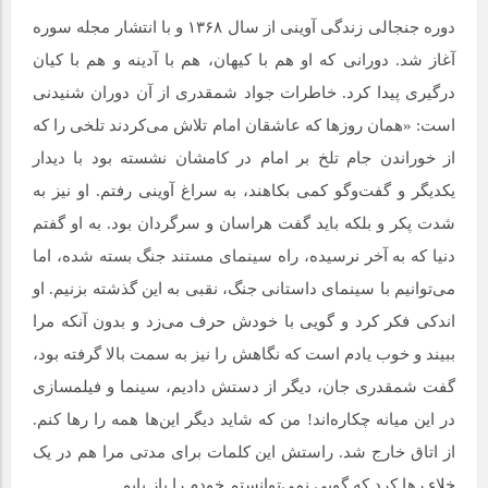
دوره جنجالی زندگی آوینی از سال ۱۳۶۸ و با انتشار مجله سوره
آغاز شد. دورانی که او هم با کیهان، هم با آدینه و هم با کیان
درگیری پیدا کرد. خاطرات جواد شمقدری از آن دوران شنیدنی
است: «همان روز‌ها که عاشقان امام تلاش می‌کردند تلخی را که
از خوراندن جام تلخ بر امام در کامشان نشسته بود با دیدار
یکدیگر و گفت‌وگو کمی بکاهند، به سراغ آوینی رفتم. او نیز به
شدت پکر و بلکه باید گفت هراسان و سرگردان بود. به او گفتم
دنیا که به آخر نرسیده، راه سینمای مستند جنگ بسته شده، اما
می‌توانیم با سینمای داستانی جنگ، نقبی به این گذشته بزنیم. او
اندکی فکر کرد و گویی با خودش حرف می‌زد و بدون آنکه مرا
ببیند و خوب یادم است که نگاهش را نیز به سمت بالا گرفته بود،
گفت شمقدری جان، دیگر از دستش دادیم، سینما و فیلمسازی
در این میانه چکاره‌اند! من که شاید دیگر این‌ها همه را رها کنم.
از اتاق خارج شد. راستش این کلمات برای مدتی مرا هم در یک
خلاء رها کرد که گویی نمی‌توانستم خودم را باز یابم