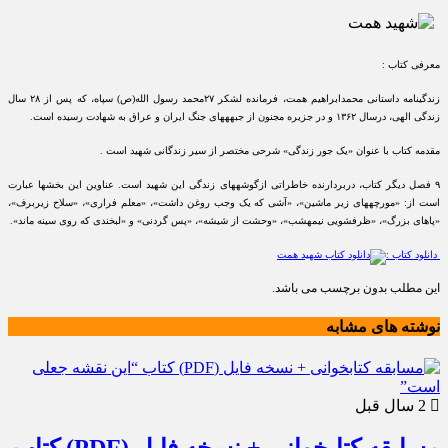
معرفی کتاب :
زندگی‏نامه داستانی محمدابراهیم همت، فرمانده لشکر ۲۷محمد رسول الله(ص) سپاه، که پس از ۲۸ سال
زندگی الهی، درسال ۱۳۶۲ و در جزیره مجنون از جبهه‏های جنگ ایران و عراق به شهادت رسیده است.
مقدمه کتاب با عنوان «یک جور زندگی» شرحی مختصر از سیر زندگانی شهید است .
۹ فصل دیگر کتاب، دربردارنده خاطراتی ازگوشه‏های زندگی این شهید است. عناوین این بخشها عبارت
است از: «مورچه‏های زیر ماشین»، «آشی که یک وجب روغن داشت»، «معلم فراری»، «سلاح زیربرف»،
«پاهای بزرگ»، «ظرفشویی نیمه‏شب»، «وحشت از شیشه»، «پس گردنی» و «لبخندی که روی سینه ماند».
دانلود کتاب :
این مطلب بدون برچسب می باشد.
نوشته های مشابه
2 سال قبل