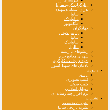
فنرسازی زر
ایثارگران گروه سایپا
پدران آسمانی(شهید)
سایپا
سایپایدک
مگاموتور
جهادگران
پارس خودرو
سایپا
سایپایدک
مالیبل
ریشوهای با ریشه
شهدای مدافع حرم
شهدای جامعه کارگری
یادمان های شهدا کشور
دانلودها
پوستر
کلیپ تصویری
کلیپ صوتی
موبایل اسلامی
نرم افزار چند رسانه ای
نشریات
نشریات تخصصی
نشریه نارنجی سایپا