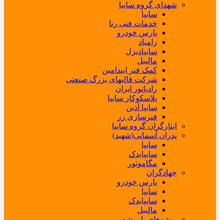
شهدای گروه سایپا
سایپا
خدمات فنی رنا
پارس خودرو
زامیاد
سایپادیزل
مالیبل
کمک فنر ایندامین
شرکت قالبهای بزرگ صنعتی
رادیاتور ایران
پلاسکوکار سایپا
سایپا آذین
فنرسازی زر
ایثارگران گروه سایپا
پدران آسمانی(شهید)
سایپا
سایپایدک
مگاموتور
جهادگران
پارس خودرو
سایپا
سایپایدک
مالیبل
ریشوهای با ریشه