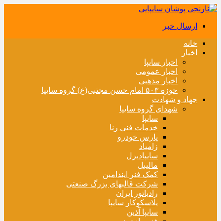
ارسال خبر
خانه
اخبار
اخبار سایپا
اخبار عمومی
اخبار مذهبی
حوزه ۵۰۳ امام حسن مجتبی(ع) گروه سایپا
جهاد و شهادت
شهدای گروه سایپا
سایپا
خدمات فنی رنا
پارس خودرو
زامیاد
سایپادیزل
مالیبل
کمک فنر ایندامین
شرکت قالبهای بزرگ صنعتی
رادیاتور ایران
پلاسکوکار سایپا
سایپا آذین