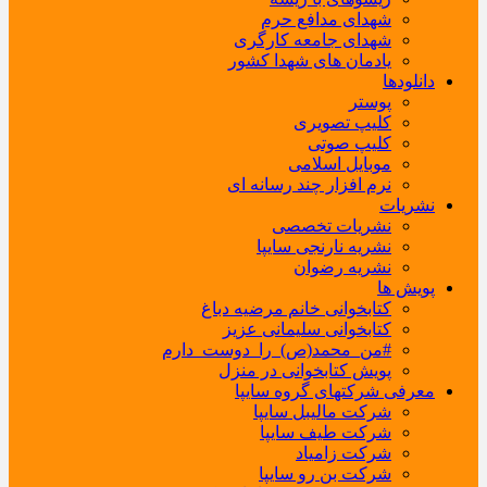
شهدای مدافع حرم
شهدای جامعه کارگری
یادمان های شهدا کشور
دانلودها
پوستر
کلیپ تصویری
کلیپ صوتی
موبایل اسلامی
نرم افزار چند رسانه ای
نشریات
نشریات تخصصی
نشریه نارنجی سایپا
نشریه رضوان
پویش ها
کتابخوانی خانم مرضیه دباغ
کتابخوانی سلیمانی عزیز
#من_محمد(ص)_را_دوست_دارم
پویش کتابخوانی در منزل
معرفی شرکتهای گروه سایپا
شرکت مالیبل سایپا
شرکت طیف سایپا
شرکت زامیاد
شرکت بن رو سایپا