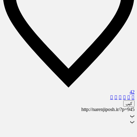
42
کپی
http://narenjiposh.ir/?p=945
پ
پ