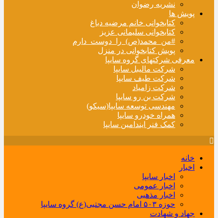
نشریه رضوان
پویش ها
کتابخوانی خانم مرضیه دباغ
کتابخوانی سلیمانی عزیز
#من_محمد(ص)_را_دوست_دارم
پویش کتابخوانی در منزل
معرفی شرکتهای گروه سایپا
شرکت مالیبل سایپا
شرکت طیف سایپا
شرکت زامیاد
شرکت بن رو سایپا
مهندسی توسعه سایپا(سیکو)
همراه خودرو سایپا
کمک فنر ایندامین سایپا
خانه
اخبار
اخبار سایپا
اخبار عمومی
اخبار مذهبی
حوزه ۵۰۳ امام حسن مجتبی(ع) گروه سایپا
جهاد و شهادت