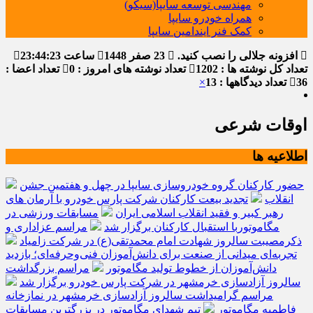
مهندسی توسعه سایپا(سیکو)
همراه خودرو سایپا
کمک فنر ایندامین سایپا
افزونه جلالی را نصب کنید.
23 صفر 1448
ساعت
23:44:23
تعداد کل نوشته ها : 1202
تعداد نوشته های امروز : 0
تعداد اعضا :
36
تعداد دیدگاهها : 13
×
اوقات شرعی
اطلاعیه ها
حضور کارکنان گروه خودروسازی سایپا در چهل و هفتمین جشن
انقلاب
تجدید بیعت کارکنان شرکت پارس خودرو با آرمان های
رهبر کبیر و فقید انقلاب اسلامی ایران
مسابقات ورزشی در
مگاموتوربا استقبال کارکنان برگزار شد
مراسم عزاداری و
ذکرمصیبت سالروز شهادت امام محمدتقی(ع) در شرکت زامیاد
تجربه‌ای میدانی از صنعت برای دانش‌آموزان فنی‌وحرفه‌ای؛ بازدید
دانش‌آموزان از خطوط تولید مگاموتور
مراسم بزرگداشت
سالروز آزادسازی خرمشهر در شرکت پارس خودرو برگزار شد
مراسم گرامیداشت سالروز آزادسازی خرمشهر در نمازخانه
فاطمیه مگاموتور
تیم شهدای مگاموتور در بزرگترین مسابقات