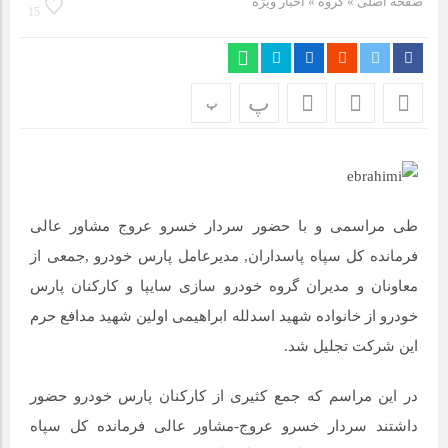
صفحه اصلی
» گروه »
اخبار ویژه
مراسم بزرگداشت سالروز آزادسازی خرمشهر در شرکت پارس خودرو
15
برگزار شد
مراسم گرامیداشت سالروز آزادسازی خرمشهر در نمازخانه فاطمیه
پ
مگاموتور
پ
تیم شهدای مگاموتور در بزرگترین مسابقات گل کوچک جهان شرکت
کرد
طی مراسمی و با حضور سردار خسرو عروج مشاور عالی
فرمانده کل سپاه پاسداران, مدیرعامل پارس خودرو ,جمعی از
معاونان و مدیران گروه خودرو سازی سایپا و کارکنان پارس
خودرو از خانواده شهید اسدلله ابراهیمی اولین شهید مدافع حرم
این شرکت تجلیل شد.
در این مراسم که جمع کثیری از کارکنان پارس خودرو حضور
داشتند سردار خسرو عروج-مشاور عالی فرمانده کل سپاه