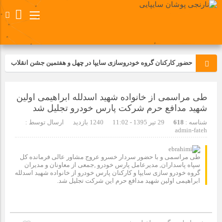
حضور کارکنان گروه خودروسازی سایپا در چهل و هفتمین جشن انقلاب
تجدید بیعت کارکنان شرکت پارس خودرو با آرمان های رهبر کبیر و فقید
طی مراسمی از خانواده شهید اسدلله ابراهیمی اولین
انقلاب اسلامی ایران
شهید مدافع حرم شرکت پارس خودرو تجلیل شد
مسابقات ورزشی در مگاموتوربا استقبال کارکنان برگزار شد
شناسه :
618
29 تیر 1395 - 11:02
1240 بازدید
ارسال توسط :
admin-fateh
مراسم عزاداری و ذکرمصیبت سالروز شهادت امام محمدتقی(ع) در
شرکت زامیاد
طی مراسمی و با حضور سردار خسرو عروج مشاور عالی فرمانده کل
سپاه پاسداران, مدیرعامل پارس خودرو ,جمعی از معاونان و مدیران
گروه خودرو سازی سایپا و کارکنان پارس خودرو از خانواده شهید اسدلله
ابراهیمی اولین شهید مدافع حرم این شرکت تجلیل شد.
تجربه‌ای میدانی از صنعت برای دانش‌آموزان فنی‌وحرفه‌ای؛ بازدید
دانش‌آموزان از خطوط تولید مگاموتور