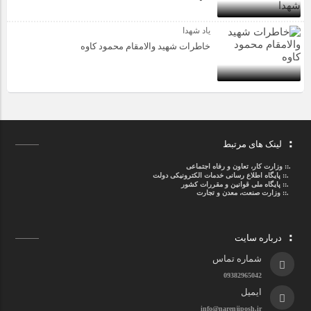
یاد شهدا
خاطرات شهید والامقام محمود کاوه‌
لینک های مرتبط
.::
وزارت کار، تعاون و رفاه اجتماعی
.::
پایگاه اطلاع رسانی خدمات الکترونیکی دولت
.::
پایگاه ملی قوانین و مقررات کشور
.:: وزارت صنعت، معدن و تجارت
درباره سایت
شماره تماس
09382965042
ایمیل
info@narenjiposh.ir