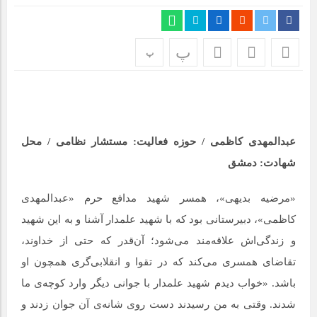
مراسم بزرگداشت سالروز آزادسازی خرمشهر در شرکت پارس خودرو
برگزار شد
پ
پ
مراسم گرامیداشت سالروز آزادسازی خرمشهر در نمازخانه فاطمیه
مگاموتور
تیم شهدای مگاموتور در بزرگترین مسابقات گل کوچک جهان شرکت
کرد
عبدالمهدی کاظمی / حوزه فعالیت: مستشار نظامی / محل
شهادت: دمشق
«مرضیه بدیهی»، همسر شهید مدافع حرم «عبدالمهدی
کاظمی»، دبیرستانی بود که با شهید علمدار آشنا و به این شهید
و زندگی‌اش علاقه‌مند می‌شود؛ آن‌قدر که حتی از خداوند،
تقاضای همسری می‌کند که در تقوا و انقلابی‌گری همچون او
باشد. «خواب دیدم شهید علمدار با جوانی دیگر وارد کوچه‌ی ما
شدند. وقتی به من رسیدند دست روی شانه‌ی آن جوان زدند و