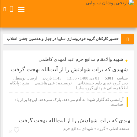
حضور کارکنان گروه خودروسازی سایپا در چهل و هفتمین جشن انقلاب
تجدید بیعت کارکنان شرکت پارس خودرو با آرمان های رهبر کبیر و فقید
شهيد والامقام مدافع حرم عبدالمهدي كاظمي
انقلاب اسلامی ایران
شهیدی که برات شهادتش را از آیت‌الله بهجت گرفت
مسابقات ورزشی در مگاموتوربا استقبال کارکنان برگزار شد
شناسه :
5301
01 دی 1400 - 13:56
1145 بازدید
ارسال توسط :
دبیر گروه خبری داود حسینخانی
نویسنده : علي هاشمي
منبع : پايگاه
اطلاع رساني شهداي گروه سايپا
مراسم عزاداری و ذکرمصیبت سالروز شهادت امام محمدتقی(ع) در
شرکت زامیاد
آرامشی که گلزار شهدا به آدم می‌دهد، پارک نمی‌دهد. این‌جا پر از یاد
خداست.
تجربه‌ای میدانی از صنعت برای دانش‌آموزان فنی‌وحرفه‌ای؛ بازدید
دانش‌آموزان از خطوط تولید مگاموتور
صفحه اصلی
» گروه »
شهدای مدافع حرم
40