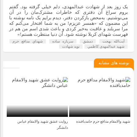
یک روز بعد از شهادت عبدالمهدی، دلم خیلی گرفته بود. گفتم
بروم سراغ آن دفتری که خاطرات مشترک‌مان را در آن
می‌نوشتیم. به‌محض بازکردن دفتر، دیدم برایم یک نامه نوشته با
این مضمون که «همسر عزیزم! من به شما افتخار می‌کنم که
مرا سربلند و عاقبت به‌خیر کردی و باعث شدی اسم من هم در
فهرست شهدای کربلا نوشته شود. آن دنیا منتظرت هستم!»
آیت‌الله بهجت
دمشق
سربازه ساده
شهداي مدافع حرم
شهيد عبدالمهدی كاظمي
نويد شهادت
نوشته های مشابه
شهید والامقام مدافع حرم حامدبافنده
روایت عشق شهید والامقام عباس
4 سال قبل
4 سال قبل
دانشگر