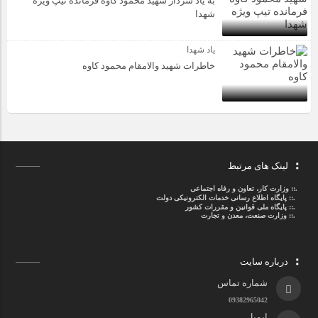
به یاد سردار شهید محمود کاوه فرمانده تیپ ویژه
شهدا
یاد شهدا
خاطرات شهید والامقام محمود کاوه‌
لینک های مرتبط
.::
وزارت کار، تعاون و رفاه اجتماعی
.::
پایگاه اطلاع رسانی خدمات الکترونیکی دولت
.::
پایگاه ملی قوانین و مقررات کشور
.:: وزارت صنعت، معدن و تجارت
درباره سایت
شماره تماس
09382965042
ایمیل