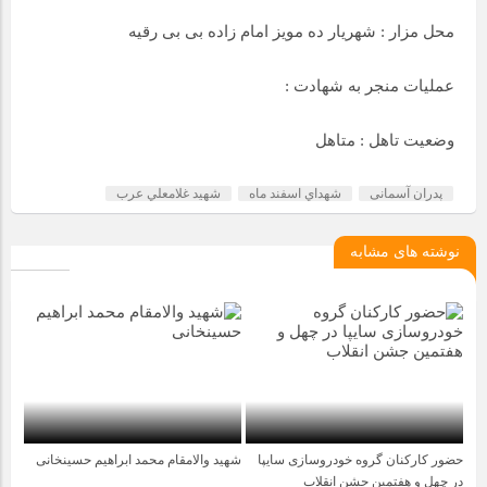
محل مزار : شهریار ده مویز امام زاده بی بی رقیه
عملیات منجر به شهادت :
وضعیت تاهل : متاهل
پدران آسمانی
شهداي اسفند ماه
شهيد غلامعلي عرب
نوشته های مشابه
حضور کارکنان گروه خودروسازی سایپا
شهید والامقام محمد ابراهیم حسینخانی
5 ماه قبل
4 سال قبل
در چهل و هفتمین جشن انقلاب