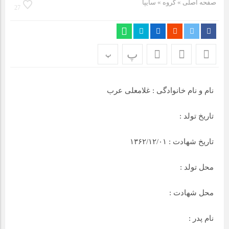
صفحه اصلی
» گروه »
سایپا
مراسم بزرگداشت سالروز آزادسازی خرمشهر در شرکت پارس خودرو
27
برگزار شد
مراسم گرامیداشت سالروز آزادسازی خرمشهر در نمازخانه فاطمیه
مگاموتور
پ
پ
تیم شهدای مگاموتور در بزرگترین مسابقات گل کوچک جهان شرکت
نام و نام خانوادگی : غلامعلی عرب
کرد
تاریخ تولد :
تاریخ شهادت : ۱۳۶۲/۱۲/۰۱
محل تولد :
محل شهادت :
نام پدر :