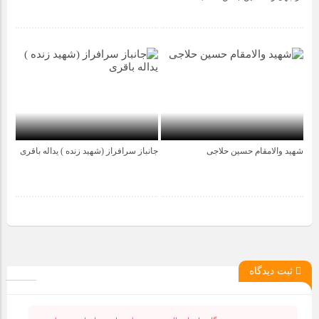
شهید والامقام حسین حلاجی
جانباز سرافراز (شهید زنده ) یداله باقری
4 سال قبل
4 سال قبل
ثبت دیدگاه