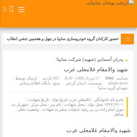
حضور کارکنان گروه خودروسازی سایپا در چهل و هفتمین جشن انقلاب
تجدید بیعت کارکنان شرکت پارس خودرو با آرمان های رهبر کبیر و فقید
پدران آسماني (شهيد) شركت سايپا؛
انقلاب اسلامی ایران
شهید والامقام غلامعلی عرب
مسابقات ورزشی در مگاموتوربا استقبال کارکنان برگزار شد
شناسه :
3906
17 مرداد 1400 - 8:29
587 بازدید
ارسال توسط :
admin-fateh
نویسنده : ايمان گرجي
منبع : پايگاه اطلاع رساني
شهداي گروه سايپا
مراسم عزاداری و ذکرمصیبت سالروز شهادت امام محمدتقی(ع) در
شرکت زامیاد
نام و نام خانوادگی : غلامعلی عرب تاریخ تولد : تاریخ شهادت :
۱۳۶۲/۱۲/۰۱ محل تولد : محل شهادت : نام پدر : محل مزار : شهریار ده
مویز امام زاده بی بی رقیه عملیات منجر به شهادت : وضعیت تاهل :
متاهل
تجربه‌ای میدانی از صنعت برای دانش‌آموزان فنی‌وحرفه‌ای؛ بازدید
دانش‌آموزان از خطوط تولید مگاموتور