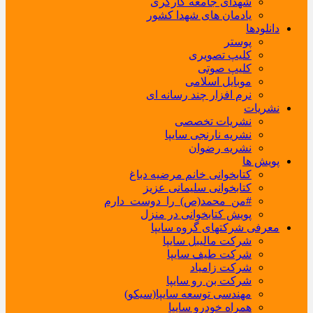
شهدای جامعه کارگری
یادمان های شهدا کشور
دانلودها
پوستر
کلیپ تصویری
کلیپ صوتی
موبایل اسلامی
نرم افزار چند رسانه ای
نشریات
نشریات تخصصی
نشریه نارنجی سایپا
نشریه رضوان
پویش ها
کتابخوانی خانم مرضیه دباغ
کتابخوانی سلیمانی عزیز
#من_محمد(ص)_را_دوست_دارم
پویش کتابخوانی در منزل
معرفی شرکتهای گروه سایپا
شرکت مالیبل سایپا
شرکت طیف سایپا
شرکت زامیاد
شرکت بن رو سایپا
مهندسی توسعه سایپا(سیکو)
همراه خودرو سایپا