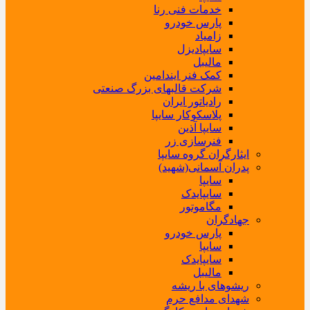
خدمات فنی رنا
پارس خودرو
زامیاد
سایپادیزل
مالیبل
کمک فنر ایندامین
شرکت قالبهای بزرگ صنعتی
رادیاتور ایران
پلاسکوکار سایپا
سایپا آذین
فنرسازی زر
ایثارگران گروه سایپا
پدران آسمانی(شهید)
سایپا
سایپایدک
مگاموتور
جهادگران
پارس خودرو
سایپا
سایپایدک
مالیبل
ریشوهای با ریشه
شهدای مدافع حرم