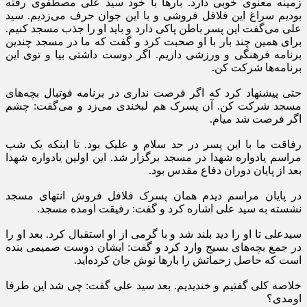
زمینه معنوی خوبی دارد. بارها با خود سید علی مصطفوی رفته
بودیم سراغ این فلافل‌ فروشی و با این جوان حرف می‌زدیم. سید
علی می‌گفت این پسر باطن پاکی دارد و باید او را جذب مسجد کنیم.
برای همین چند بار با او صحبت کرد و گفت که ما در مسجد چندین
برنامه فرهنگی و ورزشی داریم. اگر دوست‌ داشتی بیا و توی این
برنامه‌ها شرکت کن.
حتی پیشنهاد کرد که اگر فرصت نداری در برنامه فوتبال بچه‌های
مسجد شرکت کن. آن پسرک هم لبخندی می‌زد و می‌گفت: چشم
اگر فرصت شد میام.
رفاقت ما با این پسر در حد سلام و علیک بود. تا اینکه یک شب
مراسم یادواره شهدا در مسجد برگزار شد. این اولین یادواره شهدا
بعد از پایان دوران دفاع مقدس بود.
در پایان مراسم دیدم همان پسرک فلافل فروش انتهای مسجد
نشسته به سید علی اشاره کرد و گفت: رفیقت اومده مسجد.
سیدعلی تا او را دید بلند شد و با گرمی از او استقبال کرد. بعد او را
در جمع بچه‌های بسیج وارد کرد و گفت: ایشان دوست صمیمی بنده
است که حاصل زحماتش را بارها نوش جان کرده‌اید.
خلاصه کلی گفتیم و خندیدیم. بعد سید علی گفت: چی شد این طرفا
اومدی؟