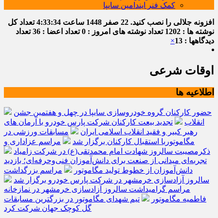
کمک فنر ایندامین سایپا
افزونه جلالی را نصب کنید.
22 صفر 1448
ساعت
4:33:34
تعداد کل
نوشته ها : 1202
تعداد نوشته های امروز : 0
تعداد اعضا : 36
تعداد
دیدگاهها : 13
×
اوقات شرعی
اطلاعیه ها
حضور کارکنان گروه خودروسازی سایپا در چهل و هفتمین جشن
انقلاب
تجدید بیعت کارکنان شرکت پارس خودرو با آرمان های
رهبر کبیر و فقید انقلاب اسلامی ایران
مسابقات ورزشی در
مگاموتوربا استقبال کارکنان برگزار شد
مراسم عزاداری و
ذکرمصیبت سالروز شهادت امام محمدتقی(ع) در شرکت زامیاد
تجربه‌ای میدانی از صنعت برای دانش‌آموزان فنی‌وحرفه‌ای؛ بازدید
دانش‌آموزان از خطوط تولید مگاموتور
مراسم بزرگداشت
سالروز آزادسازی خرمشهر در شرکت پارس خودرو برگزار شد
مراسم گرامیداشت سالروز آزادسازی خرمشهر در نمازخانه
فاطمیه مگاموتور
تیم شهدای مگاموتور در بزرگترین مسابقات
گل کوچک جهان شرکت کرد