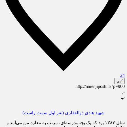
24
کپی
http://narenjiposh.ir/?p=900
پ
پ
شهید هادی ذوالفقاری (نفر اول سمت راست)
سال ۱۳۸۳ بود که یک بچه‌مدرسه‌ای، مرتب به مغازه من می‌آمد و