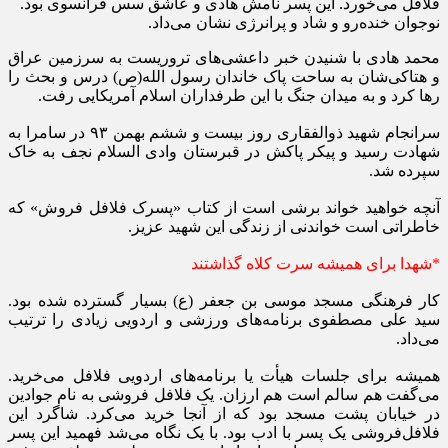
فلافل می‌خورد. این پسر نامش هادی و عاشق سس فرانسوی بود.
نوجوان خنده‌رو و شاد و پرانرژی نشان می‌داد.
محمد هادی با شنیدن خبر داعشی‌های تروریست به سرزمین عراق
و هتاکی‌شان به ساحت پاک خاندان رسول الله(ص) درس و بحث را
رها کرد و به میدان جنگ با این طرفداران اسلام آمریکایی رفت.
سرانجام شهید ذوالفقاری روز بیست و ششم بهمن ۹۳ در سامرا به
شهادت رسید و پیکر پاکش در قبرستان وادی السلام نجف به خاک
سپرده شد.
آنچه خواهید خواند برشی است از کتاب «پسرک فلافل فروش» که
خاطراتی است خواندنی از زندگی این شهید عزیز.
*شهدا برای همیشه سرت کلاه گذاشتند
کار فرهنگی مسجد موسی بن جعفر (ع) بسیار گسترده شده بود.
سید علی مصطفوی برنامه‌های ورزشی و اردویی زیادی را ترتیب
می‌داد.
همیشه برای جلسات هیأت یا برنامه‌های اردویی فلافل می‌خرید.
می‌گفت هم سالم است هم ارزان. یک فلافل فروشی به نام جوادین
در خیابان پشت مسجد بود که از آنجا خرید می‌کرد. شاگرد این
فلافل‌فروشی یک پسر با ادب بود. با یک نگاه می‌شد فهمید این پسر