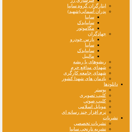
فنرسازی زر
ایثارگران گروه سایپا
پدران آسمانی(شهید)
سایپا
سایپایدک
مگاموتور
جهادگران
پارس خودرو
سایپا
سایپایدک
مالیبل
ریشوهای با ریشه
شهدای مدافع حرم
شهدای جامعه کارگری
یادمان های شهدا کشور
دانلودها
پوستر
کلیپ تصویری
کلیپ صوتی
موبایل اسلامی
نرم افزار چند رسانه ای
نشریات
نشریات تخصصی
نشریه نارنجی سایپا