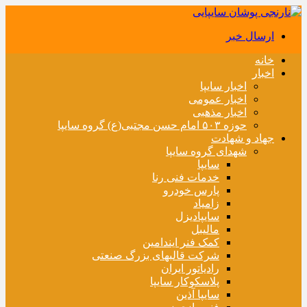
ارسال خبر
خانه
اخبار
اخبار سایپا
اخبار عمومی
اخبار مذهبی
حوزه ۵۰۳ امام حسن مجتبی(ع) گروه سایپا
جهاد و شهادت
شهدای گروه سایپا
سایپا
خدمات فنی رنا
پارس خودرو
زامیاد
سایپادیزل
مالیبل
کمک فنر ایندامین
شرکت قالبهای بزرگ صنعتی
رادیاتور ایران
پلاسکوکار سایپا
سایپا آذین