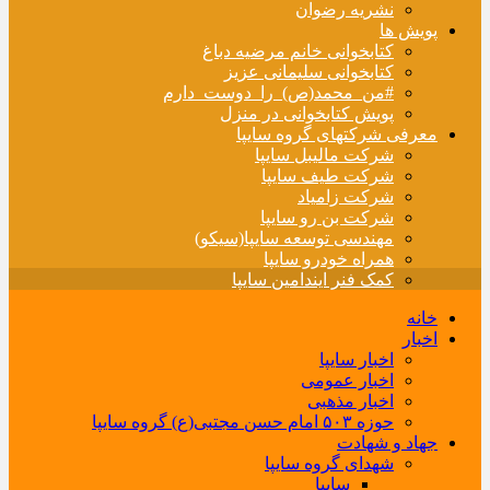
نشریه رضوان
پویش ها
کتابخوانی خانم مرضیه دباغ
کتابخوانی سلیمانی عزیز
#من_محمد(ص)_را_دوست_دارم
پویش کتابخوانی در منزل
معرفی شرکتهای گروه سایپا
شرکت مالیبل سایپا
شرکت طیف سایپا
شرکت زامیاد
شرکت بن رو سایپا
مهندسی توسعه سایپا(سیکو)
همراه خودرو سایپا
کمک فنر ایندامین سایپا
خانه
اخبار
اخبار سایپا
اخبار عمومی
اخبار مذهبی
حوزه ۵۰۳ امام حسن مجتبی(ع) گروه سایپا
جهاد و شهادت
شهدای گروه سایپا
سایپا