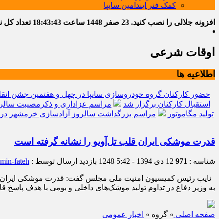
کمک فنر ایندامین سایپا
افزونه جلالی را نصب کنید.
23 صفر 1448
ساعت
18:43:44
تعداد کل نوشت
اوقات شرعی
اطلاعیه ها
حضور کارکنان گروه خودروسازی سایپا در چهل و هفتمین جشن انقل
استقبال کارکنان برگزار شد
مراسم عزاداری و ذکرمصیبت سالرو
تولید مگاموتور
مراسم بزرگداشت سالروز آزادسازی خرمشهر در 
قدرت موشکی ایران قلب تل‌آویو را نشانه گرفته است
شناسه :
971
12 دی 1394 - 5:42
1248 بازدید
ارسال توسط :
min-fateh
نایب رئیس کمیسیون امنیت ملی مجلس گفت: قدرت موشکی ایران قلب ت
به وزیر دفاع در تداوم تولید موشک‌های داخلی و بومی با هدف پاسخ ق
صفحه اصلی
» گروه »
اخبار عمومی