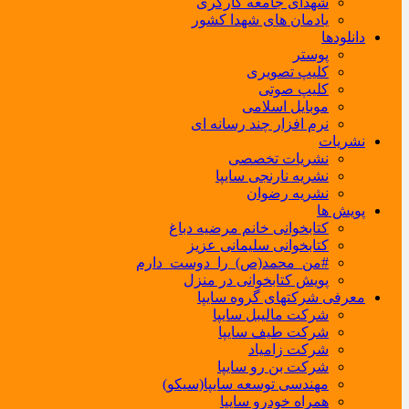
شهدای جامعه کارگری
یادمان های شهدا کشور
دانلودها
پوستر
کلیپ تصویری
کلیپ صوتی
موبایل اسلامی
نرم افزار چند رسانه ای
نشریات
نشریات تخصصی
نشریه نارنجی سایپا
نشریه رضوان
پویش ها
کتابخوانی خانم مرضیه دباغ
کتابخوانی سلیمانی عزیز
#من_محمد(ص)_را_دوست_دارم
پویش کتابخوانی در منزل
معرفی شرکتهای گروه سایپا
شرکت مالیبل سایپا
شرکت طیف سایپا
شرکت زامیاد
شرکت بن رو سایپا
مهندسی توسعه سایپا(سیکو)
همراه خودرو سایپا