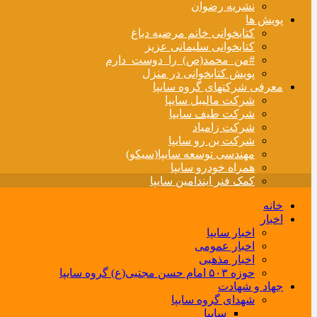
نشریه رضوان
پویش ها
کتابخوانی خانم مرضیه دباغ
کتابخوانی سلیمانی عزیز
#من_محمد(ص)_را_دوست_دارم
پویش کتابخوانی در منزل
معرفی شرکتهای گروه سایپا
شرکت مالیبل سایپا
شرکت طیف سایپا
شرکت زامیاد
شرکت بن رو سایپا
مهندسی توسعه سایپا(سیکو)
همراه خودرو سایپا
کمک فنر ایندامین سایپا
خانه
اخبار
اخبار سایپا
اخبار عمومی
اخبار مذهبی
حوزه ۵۰۳ امام حسن مجتبی(ع) گروه سایپا
جهاد و شهادت
شهدای گروه سایپا
سایپا