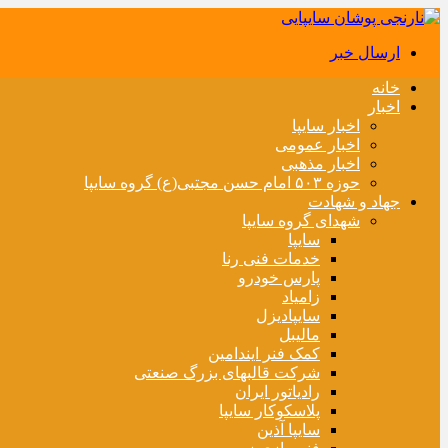
ارسال خبر
خانه
اخبار
اخبار سایپا
اخبار عمومی
اخبار مذهبی
حوزه ۵۰۳ امام حسن مجتبی(ع) گروه سایپا
جهاد و شهادت
شهدای گروه سایپا
سایپا
خدمات فنی رنا
پارس خودرو
زامیاد
سایپادیزل
مالیبل
کمک فنر ایندامین
شرکت قالبهای بزرگ صنعتی
رادیاتور ایران
پلاسکوکار سایپا
سایپا آذین