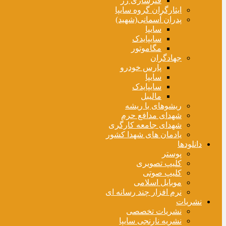
فنرسازی زر
ایثارگران گروه سایپا
پدران آسمانی(شهید)
سایپا
سایپایدک
مگاموتور
جهادگران
پارس خودرو
سایپا
سایپایدک
مالیبل
ریشوهای با ریشه
شهدای مدافع حرم
شهدای جامعه کارگری
یادمان های شهدا کشور
دانلودها
پوستر
کلیپ تصویری
کلیپ صوتی
موبایل اسلامی
نرم افزار چند رسانه ای
نشریات
نشریات تخصصی
نشریه نارنجی سایپا