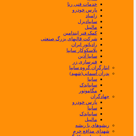
خدمات فنی رنا
پارس خودرو
زامیاد
سایپادیزل
مالیبل
کمک فنر ایندامین
شرکت قالبهای بزرگ صنعتی
رادیاتور ایران
پلاسکوکار سایپا
سایپا آذین
فنرسازی زر
ایثارگران گروه سایپا
پدران آسمانی(شهید)
سایپا
سایپایدک
مگاموتور
جهادگران
پارس خودرو
سایپا
سایپایدک
مالیبل
ریشوهای با ریشه
شهدای مدافع حرم