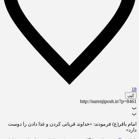
18
کپی
http://narenjiposh.ir/?p=8461
پ
پ
امام باقر(ع) فرمودند: «خداوند قربانی کردن و غذا دادن را دوست
دارد»