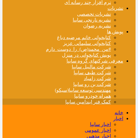
نرم افزار چند رسانه ای
نشریات
نشریات تخصصی
نشریه نارنجی سایپا
نشریه رضوان
پویش ها
کتابخوانی خانم مرضیه دباغ
کتابخوانی سلیمانی عزیز
#من_محمد(ص)_را_دوست_دارم
پویش کتابخوانی در منزل
معرفی شرکتهای گروه سایپا
شرکت مالیبل سایپا
شرکت طیف سایپا
شرکت زامیاد
شرکت بن رو سایپا
مهندسی توسعه سایپا(سیکو)
همراه خودرو سایپا
کمک فنر ایندامین سایپا
خانه
اخبار
اخبار سایپا
اخبار عمومی
اخبار مذهبی