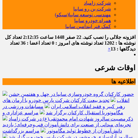
شرکت زامیاد
شرکت بن رو سایپا
مهندسی توسعه سایپا(سیکو)
همراه خودرو سایپا
کمک فنر ایندامین سایپا
افزونه جلالی را نصب کنید.
22 صفر 1448
ساعت
2:12:36
تعداد کل
نوشته ها : 1202
تعداد نوشته های امروز : 0
تعداد اعضا : 36
تعداد
دیدگاهها : 13
×
اوقات شرعی
اطلاعیه ها
حضور کارکنان گروه خودروسازی سایپا در چهل و هفتمین جشن
انقلاب
تجدید بیعت کارکنان شرکت پارس خودرو با آرمان های
رهبر کبیر و فقید انقلاب اسلامی ایران
مسابقات ورزشی در
مگاموتوربا استقبال کارکنان برگزار شد
مراسم عزاداری و
ذکرمصیبت سالروز شهادت امام محمدتقی(ع) در شرکت زامیاد
تجربه‌ای میدانی از صنعت برای دانش‌آموزان فنی‌وحرفه‌ای؛ بازدید
دانش‌آموزان از خطوط تولید مگاموتور
مراسم بزرگداشت
سالروز آزادسازی خرمشهر در شرکت پارس خودرو برگزار شد