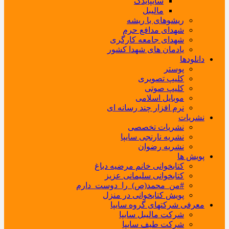
سایپایدک
مالیبل
ریشوهای با ریشه
شهدای مدافع حرم
شهدای جامعه کارگری
یادمان های شهدا کشور
دانلودها
پوستر
کلیپ تصویری
کلیپ صوتی
موبایل اسلامی
نرم افزار چند رسانه ای
نشریات
نشریات تخصصی
نشریه نارنجی سایپا
نشریه رضوان
پویش ها
کتابخوانی خانم مرضیه دباغ
کتابخوانی سلیمانی عزیز
#من_محمد(ص)_را_دوست_دارم
پویش کتابخوانی در منزل
معرفی شرکتهای گروه سایپا
شرکت مالیبل سایپا
شرکت طیف سایپا