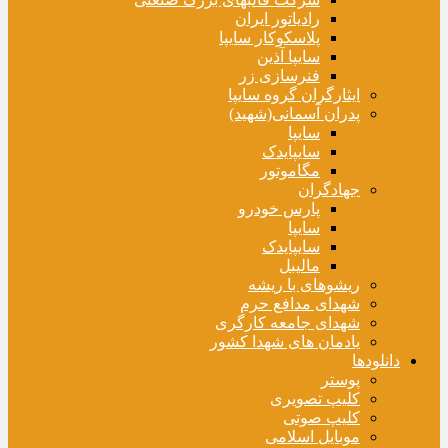
رادیاتور ایران
پلاسکوکار سایپا
سایپا آذین
فنرسازی زر
ایثارگران گروه سایپا
پدران آسمانی(شهید)
سایپا
سایپایدک
مگاموتور
جهادگران
پارس خودرو
سایپا
سایپایدک
مالیبل
ریشوهای با ریشه
شهدای مدافع حرم
شهدای جامعه کارگری
یادمان های شهدا کشور
دانلودها
پوستر
کلیپ تصویری
کلیپ صوتی
موبایل اسلامی