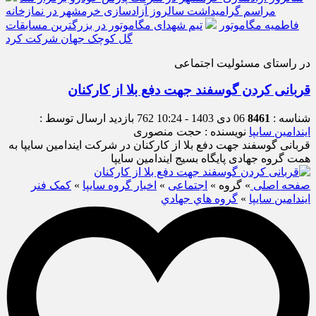
مراسم گرامیداشت سالروز آزادسازی خرمشهر در نمازخانه
فاطمیه مگاموتور
تیم شهدای مگاموتور در بزرگترین مسابقات
گل کوچک جهان شرکت کرد
در راستای مسئولیت اجتماعی
قربانی کردن گوسفند جهت دفع بلا از کارکنان
شناسه :
8461
06 دی 1403 - 10:24
762 بازدید
ارسال توسط :
ایندامین سایپا
نویسنده : حجت منصوری
قربانی گوسفند جهت دفع بلا از کارکنان در شرکت ایندامین سایپا به
همت گروه جهادی پایگاه بسیج ایندامین سایپا
صفحه اصلی
» گروه »
اجتماعی
»
اخبار گروه سایپا
»
کمک فنر
ایندامین سایپا
»
گروه هاي جهادي