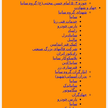
حوزه ۵۰۳ امام حسن مجتبی(ع) گروه سایپا
جهاد و شهادت
شهدای گروه سایپا
سایپا
خدمات فنی رنا
پارس خودرو
زامیاد
سایپادیزل
مالیبل
کمک فنر ایندامین
شرکت قالبهای بزرگ صنعتی
رادیاتور ایران
پلاسکوکار سایپا
سایپا آذین
فنرسازی زر
ایثارگران گروه سایپا
پدران آسمانی(شهید)
سایپا
سایپایدک
مگاموتور
جهادگران
پارس خودرو
سایپا