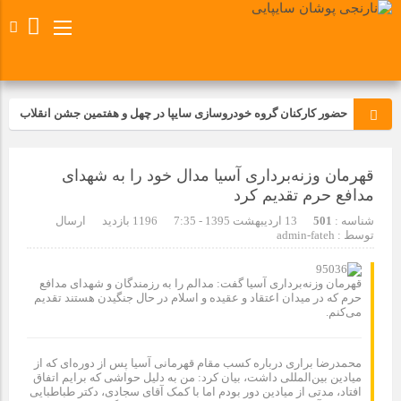
حضور کارکنان گروه خودروسازی سایپا در چهل و هفتمین جشن انقلاب
تجدید بیعت کارکنان شرکت پارس خودرو با آرمان های رهبر کبیر و فقید
قهرمان وزنه‌برداری آسیا مدال خود را به شهدای
انقلاب اسلامی ایران
مدافع حرم تقدیم کرد
مسابقات ورزشی در مگاموتوربا استقبال کارکنان برگزار شد
شناسه :
501
13 اردیبهشت 1395 - 7:35
1196 بازدید
ارسال
توسط :
admin-fateh
مراسم عزاداری و ذکرمصیبت سالروز شهادت امام محمدتقی(ع) در
شرکت زامیاد
قهرمان وزنه‌برداری آسیا گفت: مدالم را به رزمندگان و شهدای مدافع
حرم که در میدان اعتقاد و عقیده و اسلام در حال جنگیدن هستند تقدیم
می‌کنم.
تجربه‌ای میدانی از صنعت برای دانش‌آموزان فنی‌وحرفه‌ای؛ بازدید
دانش‌آموزان از خطوط تولید مگاموتور
محمدرضا براری درباره کسب مقام قهرمانی آسیا پس از دوره‌ای که از
میادین بین‌المللی داشت، بیان کرد: من به دلیل حواشی که برایم اتفاق
افتاد، مدتی از میادین دور بودم اما با کمک آقای سجادی، دکتر طباطبایی