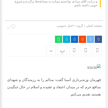
مراسم بزرگداشت سالروز آزادسازی خرمشهر در شرکت پارس خودرو
و درایت آقای مرادی توانستم دوباره به مسابقه‌ها برگردم و شروع
خوبی داشته باشم.
برگزار شد
مراسم گرامیداشت سالروز آزادسازی خرمشهر در نمازخانه فاطمیه
مگاموتور
صفحه اصلی
» گروه »
اخبار عمومی
30
تیم شهدای مگاموتور در بزرگترین مسابقات گل کوچک جهان شرکت
کرد
پ
پ
قهرمان وزنه‌برداری آسیا گفت: مدالم را به رزمندگان و شهدای
مدافع حرم که در میدان اعتقاد و عقیده و اسلام در حال جنگیدن
هستند تقدیم می‌کنم.