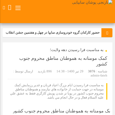
حضور کارکنان گروه خودروسازی سایپا در چهل و هفتمین جشن انقلاب
تجدید بیعت کارکنان شرکت پارس خودرو با آرمان های رهبر کبیر و فقید
به مناسبت فرا رسيدن دهه ولايت؛
انقلاب اسلامی ایران
کمک مومنانه به هموطنان مناطق محروم جنوب
مسابقات ورزشی در مگاموتوربا استقبال کارکنان برگزار شد
کشور
شناسه :
3076
29 تیر 1400 - 14:38
896 بازدید
ارسال توسط :
admin-fateh
مراسم عزاداری و ذکرمصیبت سالروز شهادت امام محمدتقی(ع) در
شرکت زامیاد
به مناسبت فرا رسيدن ايام بزرگ اعياد قربان و غدير رزمايش كمك
مومنانه در جهت حمايت از خانواده هاي نيازمند و هموطنان مناطق
محروم جنوب كشور در پويا تر شدن پويش كارگري فقط به عشق علي
تجربه‌ای میدانی از صنعت برای دانش‌آموزان فنی‌وحرفه‌ای؛ بازدید
عليه السلام فعال و در حال انجام مي باشد.
دانش‌آموزان از خطوط تولید مگاموتور