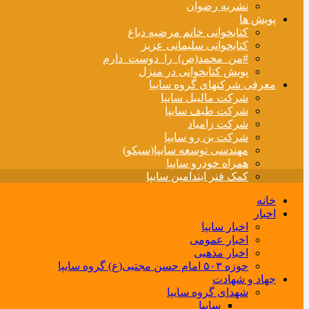
نشریه رضوان
پویش ها
کتابخوانی خانم مرضیه دباغ
کتابخوانی سلیمانی عزیز
#من_محمد(ص)_را_دوست_دارم
پویش کتابخوانی در منزل
معرفی شرکتهای گروه سایپا
شرکت مالیبل سایپا
شرکت طیف سایپا
شرکت زامیاد
شرکت بن رو سایپا
مهندسی توسعه سایپا(سیکو)
همراه خودرو سایپا
کمک فنر ایندامین سایپا
خانه
اخبار
اخبار سایپا
اخبار عمومی
اخبار مذهبی
حوزه ۵۰۳ امام حسن مجتبی(ع) گروه سایپا
جهاد و شهادت
شهدای گروه سایپا
سایپا