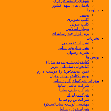
شهدای جامعه کارگری
یادمان های شهدا کشور
دانلودها
پوستر
کلیپ تصویری
کلیپ صوتی
موبایل اسلامی
نرم افزار چند رسانه ای
نشریات
نشریات تخصصی
نشریه نارنجی سایپا
نشریه رضوان
پویش ها
کتابخوانی خانم مرضیه دباغ
کتابخوانی سلیمانی عزیز
#من_محمد(ص)_را_دوست_دارم
پویش کتابخوانی در منزل
معرفی شرکتهای گروه سایپا
شرکت مالیبل سایپا
شرکت طیف سایپا
شرکت زامیاد
شرکت بن رو سایپا
مهندسی توسعه سایپا(سیکو)
همراه خودرو سایپا