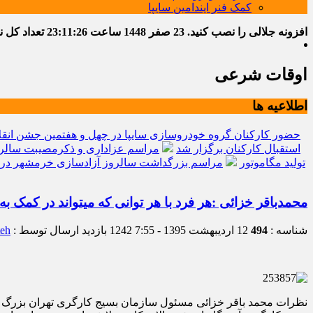
کمک فنر ایندامین سایپا
افزونه جلالی را نصب کنید.
23 صفر 1448
ساعت
23:11:27
تعداد کل نوشت
اوقات شرعی
اطلاعیه ها
حضور کارکنان گروه خودروسازی سایپا در چهل و هفتمین جشن انقل
استقبال کارکنان برگزار شد
مراسم عزاداری و ذکرمصیبت سالرو
تولید مگاموتور
مراسم بزرگداشت سالروز آزادسازی خرمشهر در 
محمدباقر خزائی :هر فرد با هر توانی که میتواند در کمک 
شناسه :
494
12 اردیبهشت 1395 - 7:55
1242 بازدید
ارسال توسط :
teh
نظرات محمد باقر خزائی مسئول سازمان بسیج کارگری تهران بزرگ به مناسبت فرا رسیدن ۹ اردیبهشت روز بسیج کارگری و تبیین اقدامات و فعا