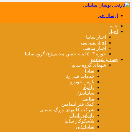
ارسال خبر
خانه
اخبار
اخبار سایپا
اخبار عمومی
اخبار مذهبی
حوزه ۵۰۳ امام حسن مجتبی(ع) گروه سایپا
جهاد و شهادت
شهدای گروه سایپا
سایپا
خدمات فنی رنا
پارس خودرو
زامیاد
سایپادیزل
مالیبل
کمک فنر ایندامین
شرکت قالبهای بزرگ صنعتی
رادیاتور ایران
پلاسکوکار سایپا
سایپا آذین