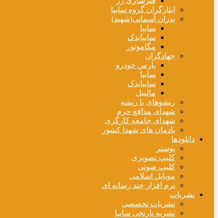
فنرسازی زر
ایثارگران گروه سایپا
پدران آسمانی(شهید)
سایپا
سایپایدک
مگاموتور
جهادگران
پارس خودرو
سایپا
سایپایدک
مالیبل
ریشوهای با ریشه
شهدای مدافع حرم
شهدای جامعه کارگری
یادمان های شهدا کشور
دانلودها
پوستر
کلیپ تصویری
کلیپ صوتی
موبایل اسلامی
نرم افزار چند رسانه ای
نشریات
نشریات تخصصی
نشریه نارنجی سایپا