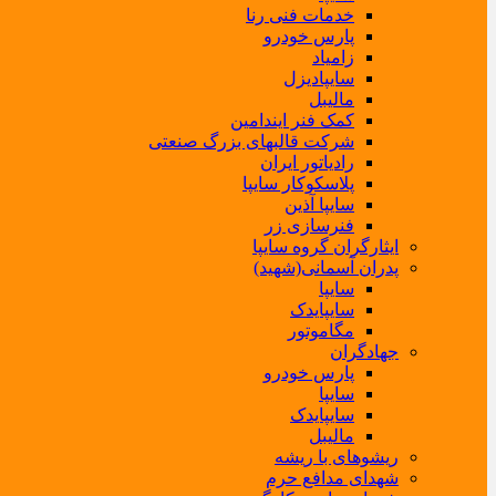
خدمات فنی رنا
پارس خودرو
زامیاد
سایپادیزل
مالیبل
کمک فنر ایندامین
شرکت قالبهای بزرگ صنعتی
رادیاتور ایران
پلاسکوکار سایپا
سایپا آذین
فنرسازی زر
ایثارگران گروه سایپا
پدران آسمانی(شهید)
سایپا
سایپایدک
مگاموتور
جهادگران
پارس خودرو
سایپا
سایپایدک
مالیبل
ریشوهای با ریشه
شهدای مدافع حرم