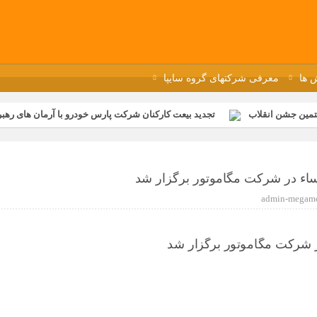
 ها
معرفی شرکتهای گروه سایپا
تمین جشن انقلاب
تجدید بیعت کارکنان شرکت پارس خودرو با آرمان های رهبر 
گزار شد
مراسم عزاداری و ذکرمصیبت سالروز شهادت امام محمدتقی(ع) در 
رفه‌ای؛ بازدید دانش‌آموزان از خطوط تولید مگاموتور
مراسم بزرگداشت سالر
ء در شرکت مگاموتور برگزار شد
ازخانه فاطمیه مگاموتور
تیم شهدای مگاموتور در بزرگترین مسابقات گل ک
admin-megam