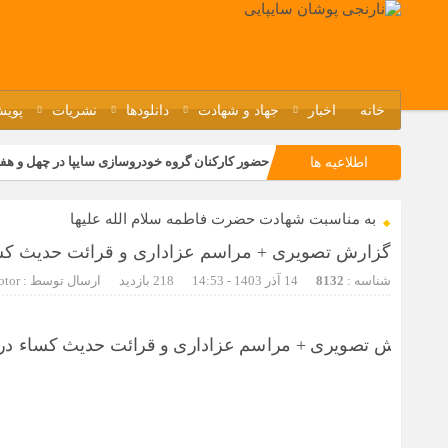
خانه
اخبار
جهاد و شهادت
دانلودها
نشریات
پویش
حضور کارکنان گروه خودروسازی سایپا در چهل و هف
اطلاعیه ها
مسابقات ورزشی در مگاموتوربا استقبال کارکنان بر
به مناسبت شهادت حضرت فاطمه سلام الله علیها
تجربه‌ای میدانی از صنعت برای دانش‌آموزان فنی‌وح
گزارش تصویری + مراسم عزاداری و قرائت حدیث کسا
مراسم گرامیداشت سالروز آزادسازی خرمشهر در نم
شناسه :
8132
14 آذر 1403 - 14:53
218 بازدید
ارسال توسط :
otor