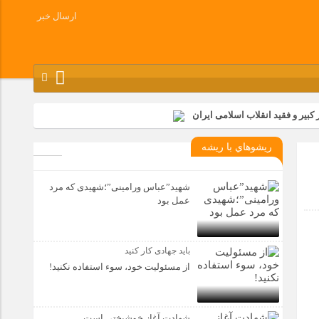
ارسال خبر
کبیر و فقید انقلاب اسلامی ایران
شرکت زامیاد
ريشوهاي با ريشه
وز آزادسازی خرمشهر در شرکت پارس خودرو برگزار شد
وچک جهان شرکت کرد
شهید”عباس ورامینی”؛شهیدی که مرد
عمل بود
باید جهادی کار کنید
از مسئولیت خود، سوء استفاده نکنید!
شهادت آغاز خوشبختی است