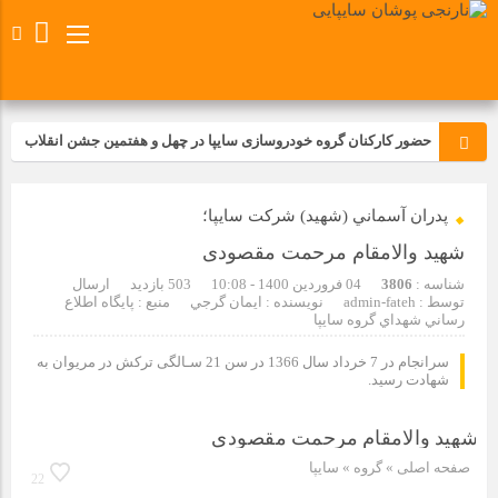
حضور کارکنان گروه خودروسازی سایپا در چهل و هفتمین جشن انقلاب
تجدید بیعت کارکنان شرکت پارس خودرو با آرمان های رهبر کبیر و فقید
پدران آسماني (شهيد) شركت سايپا؛
انقلاب اسلامی ایران
شهید والامقام مرحمت مقصودی
مسابقات ورزشی در مگاموتوربا استقبال کارکنان برگزار شد
شناسه :
3806
04 فروردین 1400 - 10:08
503 بازدید
ارسال
توسط :
admin-fateh
نویسنده : ايمان گرجي
منبع : پايگاه اطلاع
رساني شهداي گروه سايپا
مراسم عزاداری و ذکرمصیبت سالروز شهادت امام محمدتقی(ع) در
شرکت زامیاد
سرانجام در 7 خرداد سال 1366 در سن 21 سـالگی ترکش در مریوان به
شهادت رسید.
تجربه‌ای میدانی از صنعت برای دانش‌آموزان فنی‌وحرفه‌ای؛ بازدید
دانش‌آموزان از خطوط تولید مگاموتور
صفحه اصلی
» گروه »
سایپا
22