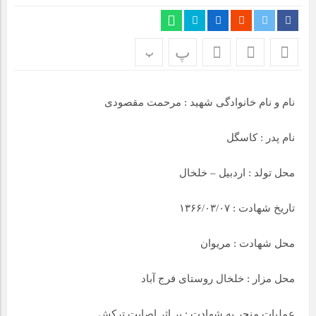
مراسم بزرگداشت سالروز آزادسازی خرمشهر در شرکت پارس خودرو
برگزار شد
پ
پ
مراسم گرامیداشت سالروز آزادسازی خرمشهر در نمازخانه فاطمیه
مگاموتور
نام و نام خانوادگی شهید : مرحمت مقصودی
تیم شهدای مگاموتور در بزرگترین مسابقات گل کوچک جهان شرکت
کرد
نام پدر : کاسگل
محل تولد : اردبیل – خلخال
تاریخ شهادت : ۱۳۶۶/۰۳/۰۷
محل شهادت : مریوان
محل مزار : خلخال روستای فرج آباد
عملیات منجر به شهادت : بر اثر اصابت ترکش