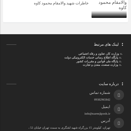
خاطرات شهید والامقام محمود کاوه‌
لینک های مرتبط
.::
وزارت کار، تعاون و رفاه اجتماعی
.::
پایگاه اطلاع رسانی خدمات الکترونیکی دولت
.::
پایگاه ملی قوانین و مقررات کشور
.:: وزارت صنعت، معدن و تجارت
درباره سایت
شماره تماس
09382965042
ایمیل
info@narenjiposh.ir
آدرس
تهران، کیلومتر 15 بزرگراه شهید لشگری به سمت تهران خیابان 52 ،