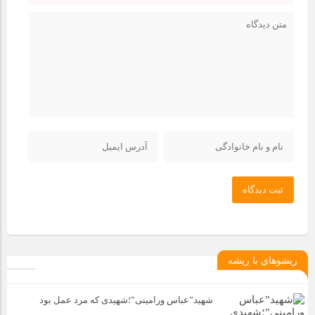
ثبت دیدگاه
ريشوهاي با ريشه
شهید”عباس ورامینی”؛شهیدی که مرد عمل بود